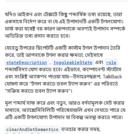
যদিও আইকন এবং টেক্সটে কিছু শব্দার্থিক তথ্য রয়েছে, তারা
একসাথে নির্দেশ করে না যে এই উপাদানটি একটি টগলযোগ্য।
মার্জ করা যথেষ্ট নয় কারণ আপনাকে অবশ্যই উপাদান সম্পর্কে
অতিরিক্ত তথ্য প্রদান করতে হবে।
যেহেতু উপরের স্নিপেটটি একটি কাস্টম টগল উপাদান তৈরি
করে, তাই আপনাকে টগল করার ক্ষমতা, সেইসাথে
stateDescription
,
toggleableState
এবং
role
শব্দার্থবিদ্যা যোগ করতে হবে। এইভাবে, কম্পোনেন্ট স্ট্যাটাস
এবং সংশ্লিষ্ট অ্যাকশন পাওয়া যায়—উদাহরণস্বরূপ, TalkBack
ঘোষণা করে "টগল করতে ডবল ট্যাপ করুন" এর পরিবর্তে
"সক্রিয় করতে ডবল ট্যাপ করুন"।
মূল শব্দার্থ সাফ করে এবং নতুন, আরও বর্ণনামূলক সেট করার
মাধ্যমে, অ্যাক্সেসিবিলিটি পরিষেবাগুলি এখন দেখতে পারে যে
এটি একটি টগলযোগ্য উপাদান যা বিকল্প অবস্থা করতে পারে।
clearAndSetSemantics
ব্যবহার করার সময়,