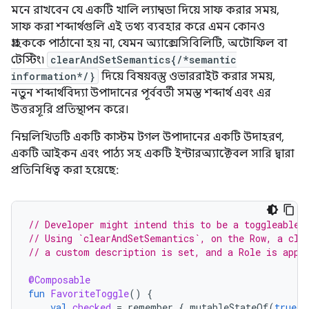
মনে রাখবেন যে একটি খালি ল্যাম্বডা দিয়ে সাফ করার সময়,
সাফ করা শব্দার্থগুলি এই তথ্য ব্যবহার করে এমন কোনও
গ্রাহককে পাঠানো হয় না, যেমন অ্যাক্সেসিবিলিটি, অটোফিল বা
টেস্টিং৷
clearAndSetSemantics{/*semantic
information*/}
দিয়ে বিষয়বস্তু ওভাররাইট করার সময়,
নতুন শব্দার্থবিদ্যা উপাদানের পূর্ববর্তী সমস্ত শব্দার্থ এবং এর
উত্তরসূরি প্রতিস্থাপন করে।
নিম্নলিখিতটি একটি কাস্টম টগল উপাদানের একটি উদাহরণ,
একটি আইকন এবং পাঠ্য সহ একটি ইন্টারঅ্যাক্টেবল সারি দ্বারা
প্রতিনিধিত্ব করা হয়েছে:
// Developer might intend this to be a toggleable.
// Using `clearAndSetSemantics`, on the Row, a cli
// a custom description is set, and a Role is appl
@Composable
fun
FavoriteToggle
()
{
val
checked
=
remember
{
mutableStateOf
(
true
)