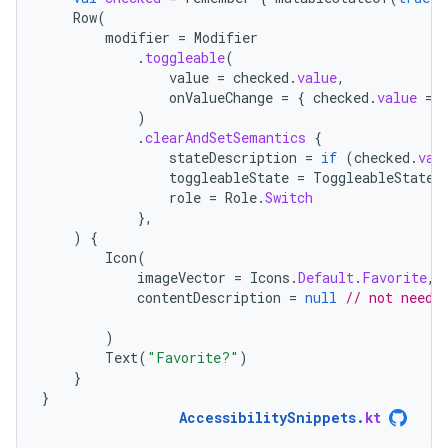
Row
(
modifier
=
Modifier
.
toggleable
(
value
=
checked
.
value
,
onValueChange
=
{
checked
.
value
=
)
.
clearAndSetSemantics
{
stateDescription
=
if
(
checked
.
val
toggleableState
=
ToggleableState
(
role
=
Role
.
Switch
},
)
{
Icon
(
imageVector
=
Icons
.
Default
.
Favorite
,
contentDescription
=
null
// not neede
)
Text
(
"Favorite?"
)
}
}
AccessibilitySnippets
.
kt