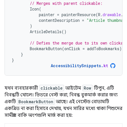
// Merges with parent clickable:
Icon
(
painter
=
painterResource
(
R
.
drawable
.
i
contentDescription
=
"Article thumbnai
)
ArticleDetails
()
// Defies the merge due to its own clickab
BookmarkButton
(
onClick
=
addToBookmarks
)
}
}
AccessibilitySnippets
.
kt
যখন ব্যবহারকারী
clickable
আইটেম
Row
টিপুন, এটি
নিবন্ধটি খোলে। ভিতরে নেস্ট করা, নিবন্ধ বুকমার্ক করার জন্য
একটি
BookmarkButton
আছে। এই নেস্টেড বোতামটি
একত্রিত না করা হিসাবে দেখায়, যখন সারির মধ্যে থাকা শিশুদের
সামগ্রীর বাকি অংশগুলি মার্জ করা হয়: