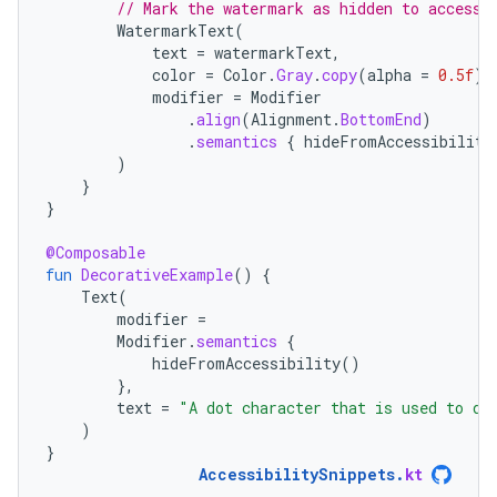
// Mark the watermark as hidden to accessi
WatermarkText
(
text
=
watermarkText
,
color
=
Color
.
Gray
.
copy
(
alpha
=
0.5f
),
modifier
=
Modifier
.
align
(
Alignment
.
BottomEnd
)
.
semantics
{
hideFromAccessibility
)
}
}
@Composable
fun
DecorativeExample
()
{
Text
(
modifier
=
Modifier
.
semantics
{
hideFromAccessibility
()
},
text
=
"A dot character that is used to de
)
}
AccessibilitySnippets
.
kt