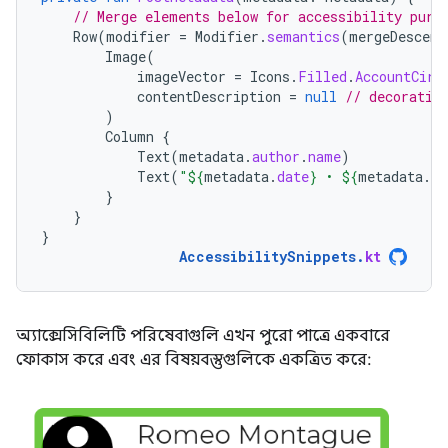
// Merge elements below for accessibility purp
Row
(
modifier
=
Modifier
.
semantics
(
mergeDescend
Image
(
imageVector
=
Icons
.
Filled
.
AccountCirc
contentDescription
=
null
// decorativ
)
Column
{
Text
(
metadata
.
author
.
name
)
Text
(
"
${
metadata
.
date
}
 • 
${
metadata
.
re
}
}
}
AccessibilitySnippets
.
kt
অ্যাক্সেসিবিলিটি পরিষেবাগুলি এখন পুরো পাত্রে একবারে
ফোকাস করে এবং এর বিষয়বস্তুগুলিকে একত্রিত করে: