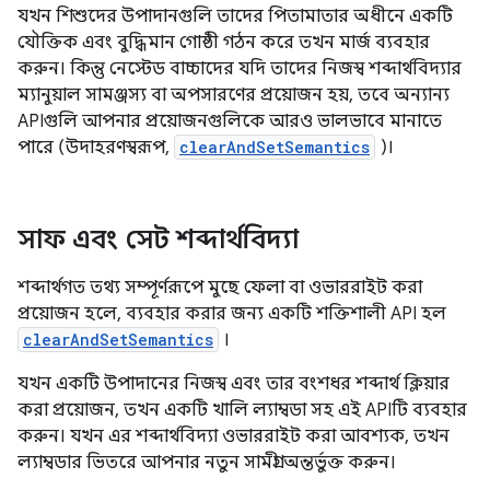
যখন শিশুদের উপাদানগুলি তাদের পিতামাতার অধীনে একটি
যৌক্তিক এবং বুদ্ধিমান গোষ্ঠী গঠন করে তখন মার্জ ব্যবহার
করুন। কিন্তু নেস্টেড বাচ্চাদের যদি তাদের নিজস্ব শব্দার্থবিদ্যার
ম্যানুয়াল সামঞ্জস্য বা অপসারণের প্রয়োজন হয়, তবে অন্যান্য
APIগুলি আপনার প্রয়োজনগুলিকে আরও ভালভাবে মানাতে
পারে (উদাহরণস্বরূপ,
clearAndSetSemantics
)।
সাফ এবং সেট শব্দার্থবিদ্যা
শব্দার্থগত তথ্য সম্পূর্ণরূপে মুছে ফেলা বা ওভাররাইট করা
প্রয়োজন হলে, ব্যবহার করার জন্য একটি শক্তিশালী API হল
clearAndSetSemantics
।
যখন একটি উপাদানের নিজস্ব এবং তার বংশধর শব্দার্থ ক্লিয়ার
করা প্রয়োজন, তখন একটি খালি ল্যাম্বডা সহ এই APIটি ব্যবহার
করুন। যখন এর শব্দার্থবিদ্যা ওভাররাইট করা আবশ্যক, তখন
ল্যাম্বডার ভিতরে আপনার নতুন সামগ্রী অন্তর্ভুক্ত করুন।