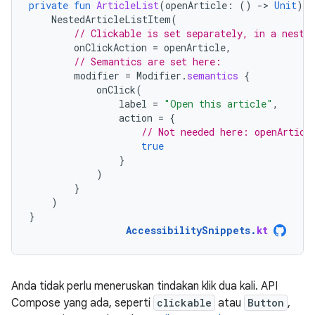
private
fun
ArticleList
(
openArticle
:
()
-
>
Unit
)
{
NestedArticleListItem
(
// Clickable is set separately, in a neste
onClickAction
=
openArticle
,
// Semantics are set here:
modifier
=
Modifier
.
semantics
{
onClick
(
label
=
"Open this article"
,
action
=
{
// Not needed here: openArticl
true
}
)
}
)
}
AccessibilitySnippets
.
kt
Anda tidak perlu meneruskan tindakan klik dua kali. API
Compose yang ada, seperti
clickable
atau
Button
,