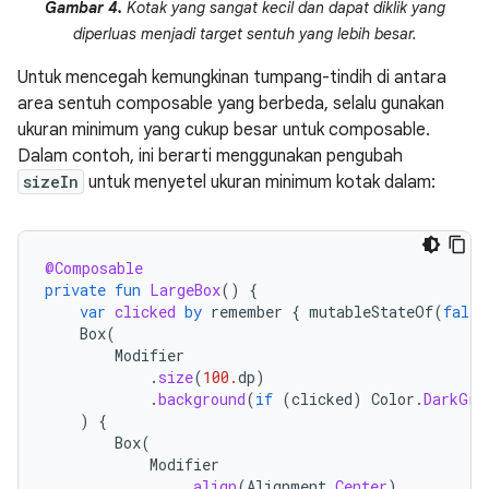
Gambar 4.
Kotak yang sangat kecil dan dapat diklik yang
diperluas menjadi target sentuh yang lebih besar.
Untuk mencegah kemungkinan tumpang-tindih di antara
area sentuh composable yang berbeda, selalu gunakan
ukuran minimum yang cukup besar untuk composable.
Dalam contoh, ini berarti menggunakan pengubah
sizeIn
untuk menyetel ukuran minimum kotak dalam:
@Composable
private
fun
LargeBox
()
{
var
clicked
by
remember
{
mutableStateOf
(
false
Box
(
Modifier
.
size
(
100.
dp
)
.
background
(
if
(
clicked
)
Color
.
DarkGra
)
{
Box
(
Modifier
.
align
(
Alignment
.
Center
)