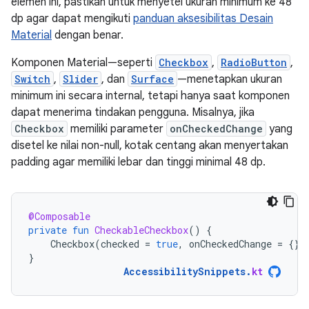
elemen ini, pastikan untuk menyetel ukuran minimum ke 48
dp agar dapat mengikuti
panduan aksesibilitas Desain
Material
dengan benar.
Komponen Material—seperti
Checkbox
,
RadioButton
,
Switch
,
Slider
, dan
Surface
—menetapkan ukuran
minimum ini secara internal, tetapi hanya saat komponen
dapat menerima tindakan pengguna. Misalnya, jika
Checkbox
memiliki parameter
onCheckedChange
yang
disetel ke nilai non-null, kotak centang akan menyertakan
padding agar memiliki lebar dan tinggi minimal 48 dp.
@Composable
private
fun
CheckableCheckbox
()
{
Checkbox
(
checked
=
true
,
onCheckedChange
=
{})
}
AccessibilitySnippets
.
kt