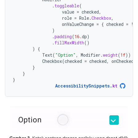
.
toggleable
(
value
=
checked
,
role
=
Role
.
Checkbox
,
onValueChange
=
{
checked
=
!
c
)
.
padding
(
16.
dp
)
.
fillMaxWidth
()
)
{
Text
(
"Option"
,
Modifier
.
weight
(
1f
))
Checkbox
(
checked
=
checked
,
onCheckedC
}
}
}
AccessibilitySnippets
.
kt