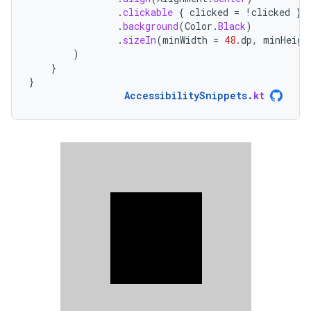
.
clickable
{
clicked
=
!
clicked
}
.
background
(
Color
.
Black
)
.
sizeIn
(
minWidth
=
48.
dp
,
minHeigh
)
}
}
AccessibilitySnippets
.
kt