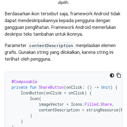
dipilih.
Berdasarkan ikon tersebut saja, framework Android tidak
dapat mendeskripsikannya kepada pengguna dengan
gangguan penglihatan. Framework Android memerlukan
deskripsi teks tambahan untuk ikonnya.
Parameter
contentDescription
menjelaskan elemen
grafis. Gunakan string yang dilokalkan, karena string ini
terlihat oleh pengguna.
@Composable
private
fun
ShareButton
(
onClick
:
()
-
>
Unit
)
{
IconButton
(
onClick
=
onClick
)
{
Icon
(
imageVector
=
Icons
.
Filled
.
Share
,
contentDescription
=
stringResource
(
R
.
)
}
}