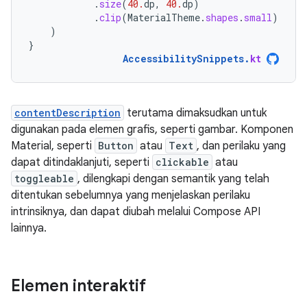
.
size
(
40.
dp
,
40.
dp
)
.
clip
(
MaterialTheme
.
shapes
.
small
)
)
}
AccessibilitySnippets
.
kt
contentDescription
terutama dimaksudkan untuk
digunakan pada elemen grafis, seperti gambar. Komponen
Material, seperti
Button
atau
Text
, dan perilaku yang
dapat ditindaklanjuti, seperti
clickable
atau
toggleable
, dilengkapi dengan semantik yang telah
ditentukan sebelumnya yang menjelaskan perilaku
intrinsiknya, dan dapat diubah melalui Compose API
lainnya.
Elemen interaktif