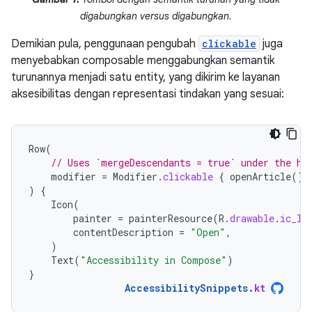
digabungkan versus digabungkan.
Demikian pula, penggunaan pengubah
clickable
juga
menyebabkan composable menggabungkan semantik
turunannya menjadi satu entity, yang dikirim ke layanan
aksesibilitas dengan representasi tindakan yang sesuai:
Row
(
// Uses `mergeDescendants = true` under the ho
modifier
=
Modifier
.
clickable
{
openArticle
()
)
{
Icon
(
painter
=
painterResource
(
R
.
drawable
.
ic_lo
contentDescription
=
"Open"
,
)
Text
(
"Accessibility in Compose"
)
}
AccessibilitySnippets
.
kt