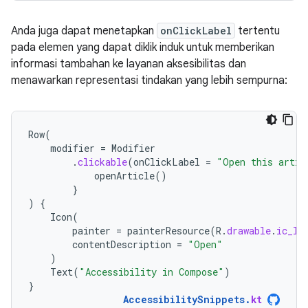
Anda juga dapat menetapkan
onClickLabel
tertentu
pada elemen yang dapat diklik induk untuk memberikan
informasi tambahan ke layanan aksesibilitas dan
menawarkan representasi tindakan yang lebih sempurna:
Row
(
modifier
=
Modifier
.
clickable
(
onClickLabel
=
"Open this artic
openArticle
()
}
)
{
Icon
(
painter
=
painterResource
(
R
.
drawable
.
ic_lo
contentDescription
=
"Open"
)
Text
(
"Accessibility in Compose"
)
}
AccessibilitySnippets
.
kt