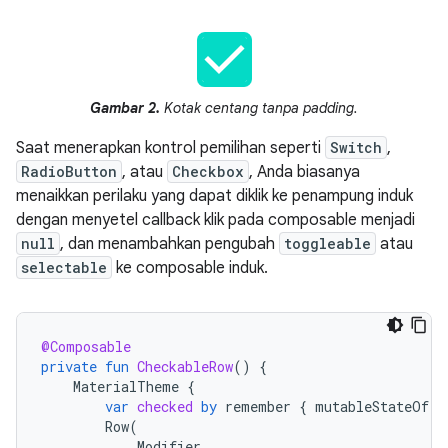
Gambar 2.
Kotak centang tanpa padding.
Saat menerapkan kontrol pemilihan seperti
Switch
,
RadioButton
, atau
Checkbox
, Anda biasanya
menaikkan perilaku yang dapat diklik ke penampung induk
dengan menyetel callback klik pada composable menjadi
null
, dan menambahkan pengubah
toggleable
atau
selectable
ke composable induk.
@Composable
private
fun
CheckableRow
()
{
MaterialTheme
{
var
checked
by
remember
{
mutableStateOf
(
f
Row
(
Modifier