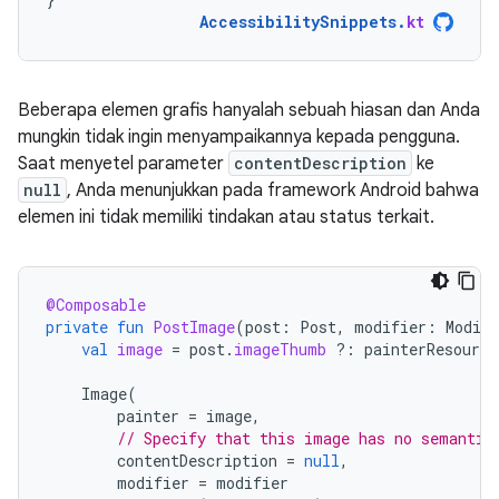
AccessibilitySnippets
.
kt
Beberapa elemen grafis hanyalah sebuah hiasan dan Anda
mungkin tidak ingin menyampaikannya kepada pengguna.
Saat menyetel parameter
contentDescription
ke
null
, Anda menunjukkan pada framework Android bahwa
elemen ini tidak memiliki tindakan atau status terkait.
@Composable
private
fun
PostImage
(
post
:
Post
,
modifier
:
Modifi
val
image
=
post
.
imageThumb
?:
painterResource
Image
(
painter
=
image
,
// Specify that this image has no semantic
contentDescription
=
null
,
modifier
=
modifier