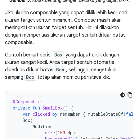
Gambar 3.
Kotak centang dengan perilaku yang dapat diklik.
Jika ukuran composable yang dapat diklik lebih kecil dari
ukuran target sentuh minimum, Compose masih akan
meningkatkan ukuran target sentuh. Hal ini dilakukan
dengan memperluas ukuran target sentuh di luar batas
composable.
Contoh berikut berisi
Box
yang dapat diklik dengan
ukuran sangat kecil. Area target sentuh otomatis
diperluas di luar batas
Box
, sehingga mengetuk di
samping
Box
tetap akan memicu peristiwa klik.
@Composable
private
fun
SmallBox
()
{
var
clicked
by
remember
{
mutableStateOf
(
false
Box
(
Modifier
.
size
(
100.
dp
)
.
background
(
if
(
clicked
)
Color
.
DarkGra