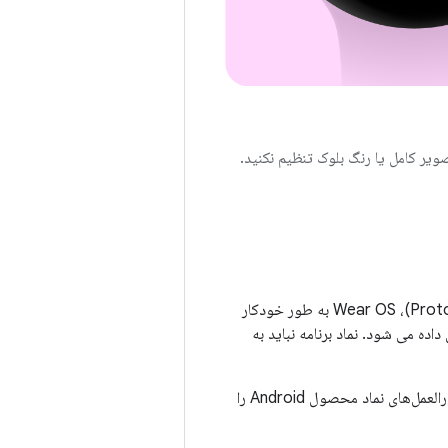
ویر کامل یا رنگ بلوک تنظیم نکنید.
هنگامی که شرکت می کنید (به عنوان مثال، با استفاده از ProtoLayout Material3 PrimaryLayout)، Wear OS به طور خودکار
ده می شود. نماد برنامه نباید به
اگر طرح زمینه پویا روی کاشی خود دارید، مطمئن شوید نماد برنامه ارائه شده تک رنگ است. دستورالعمل‌های نماد محصول Android را