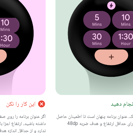
cancel
انجام دهید
این کار را نکن
عنوان برنامه پنهان است تا اطمینان حاصل
اگر عنوان برنامه را روی 
شود که دو ردیف دارای حداقل ارتفاع و هدف ضربه 48dp
داشته باشید، ارتفاع اجزا 
ندارد و از حداقل اندازه هد