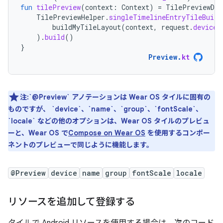
fun
tilePreview
(
context
:
Context
)
=
TilePreviewDat
TilePreviewHelper
.
singleTimelineEntryTileBuild
buildMyTileLayout
(
context
,
request
.
deviceC
).
build
()
}
Preview
.
kt
注:`@Preview` アノテーションは Wear OS タイルに固有の
ものですが、 `device`、`name`、`group`、`fontScale`、
`locale` などの他のオプションは、Wear OS タイルのプレビュ
ーと、Wear OS で
Compose on Wear OS
を使用するコンポー
ネントのプレビューで同じように機能します。
@Preview
device
name
group
fontScale
locale
リソースを追加して登録する