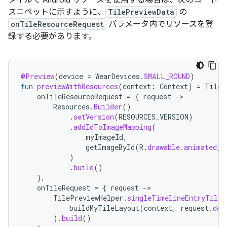
タイルで Android リソースを使用する場合は、次のコード
スニペットに示すように、
TilePreviewData
の
onTileResourceRequest
パラメータ内でリソースを登
録する必要があります。
@Preview
(
device
=
WearDevices
.
SMALL_ROUND
)
fun
previewWithResources
(
context
:
Context
)
=
TileP
onTileResourceRequest
=
{
request
-
Resources
.
Builder
()
.
setVersion
(
RESOURCES_VERSION
)
.
addIdToImageMapping
(
myImageId
,
getImageById
(
R
.
drawable
.
animated_w
)
.
build
()
},
onTileRequest
=
{
request
-
TilePreviewHelper
.
singleTimelineEntryTileB
buildMyTileLayout
(
context
,
request
.
dev
).
build
()