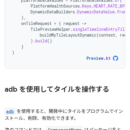
platformDataValues
=
PlatformDataValues
.
of
(
PlatformHealthSources
.
Keys
.
HEART_RATE_BPM
,
DynamicDataBuilders
.
DynamicDataValue
.
fromF
),
onTileRequest
=
{
request
-
TilePreviewHelper
.
singleTimelineEntryTileB
buildMyTileLayoutDynamic
(
context
,
requ
).
build
()
}
)
Preview
.
kt
adb を使用してタイルを操作する
adb
を使用すると、開発中にタイルをプログラムでイン
ストール、削除、有効化できます。
ComponentName