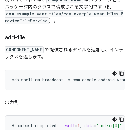
次のコマンドでは、
はパッケージ名と
パッケージ内のクラスで構成される文字列です（例:
com.example.wear.tiles/com.example.wear.tiles.P
reviewTileService
）。
add-tile
COMPONENT_NAME
で提供されるタイルを追加し、インデ
ックスを返します。
adb
shell
am
broadcast
-a
com.google.android.weara
出力例:
Broadcast
completed:
result
=
1
,
data
=
"Index=[0]"