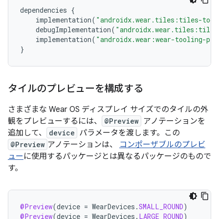
dependencies
{
implementation
(
"androidx.wear.tiles:tiles-tool
debugImplementation
(
"androidx.wear.tiles:tiles
implementation
(
"androidx.wear:wear-tooling-pre
}
タイルのプレビューを構成する
さまざまな Wear OS ディスプレイ サイズでのタイルの外
観をプレビューするには、
@Preview
アノテーションを
追加して、
device
パラメータを渡します。この
@Preview
アノテーションは、
コンポーザブルのプレビ
ュー
に使用するパッケージとは異なるパッケージのもので
す。
@Preview
(
device
=
WearDevices
.
SMALL_ROUND
)
@Preview
(
device
=
WearDevices
.
LARGE_ROUND
)