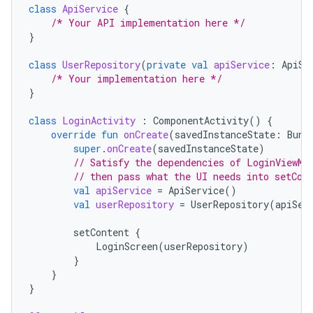
class
ApiService
{
/* Your API implementation here */
}
class
UserRepository
(
private
val
apiService
:
ApiSe
/* Your implementation here */
}
class
LoginActivity
:
ComponentActivity
()
{
override
fun
onCreate
(
savedInstanceState
:
Bund
super
.
onCreate
(
savedInstanceState
)
// Satisfy the dependencies of LoginViewMo
// then pass what the UI needs into setCon
val
apiService
=
ApiService
()
val
userRepository
=
UserRepository
(
apiSer
setContent
{
LoginScreen
(
userRepository
)
}
}
}