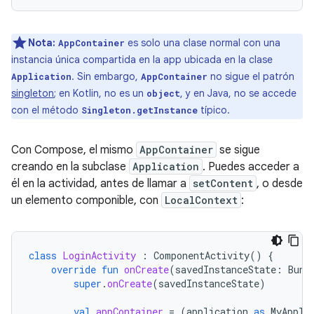
Nota:
es solo una clase normal con una
AppContainer
instancia única compartida en la app ubicada en la clase
. Sin embargo,
no sigue el patrón
Application
AppContainer
singleton
; en Kotlin, no es un
, y en Java, no se accede
object
con el método
típico.
Singleton.getInstance
Con Compose, el mismo
AppContainer
se sigue
creando en la subclase
Application
. Puedes acceder a
él en la actividad, antes de llamar a
setContent
, o desde
un elemento componible, con
LocalContext
:
class
LoginActivity
:
ComponentActivity
()
{
override
fun
onCreate
(
savedInstanceState
:
Bund
super
.
onCreate
(
savedInstanceState
)
val
appContainer
=
(
application
as
MyAppli