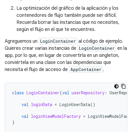
La optimización del gráfico de la aplicación y los
contenedores de flujo también puede ser difícil.
Recuerda borrar las instancias que no necesites,
según el flujo en el que te encuentres.
Agreguemos un
LoginContainer
al código de ejemplo.
Quieres crear varias instancias de
LoginContainer
en la
app, por lo que, en lugar de convertirla en un singleton,
conviértela en una clase con las dependencias que
necesita el flujo de acceso de
AppContainer
.
class
LoginContainer
(
val
userRepository
:
UserRepos
val
loginData
=
LoginUserData
()
val
loginViewModelFactory
=
LoginViewModelFact
}