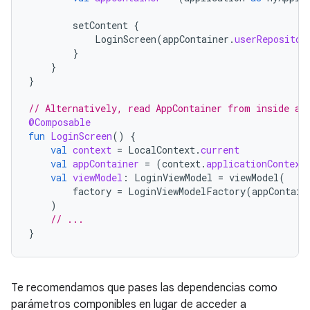
setContent
{
LoginScreen
(
appContainer
.
userRepositor
}
}
}
// Alternatively, read AppContainer from inside a 
@Composable
fun
LoginScreen
()
{
val
context
=
LocalContext
.
current
val
appContainer
=
(
context
.
applicationContext
val
viewModel
:
LoginViewModel
=
viewModel
(
factory
=
LoginViewModelFactory
(
appContain
)
// ...
}
Te recomendamos que pases las dependencias como
parámetros componibles en lugar de acceder a