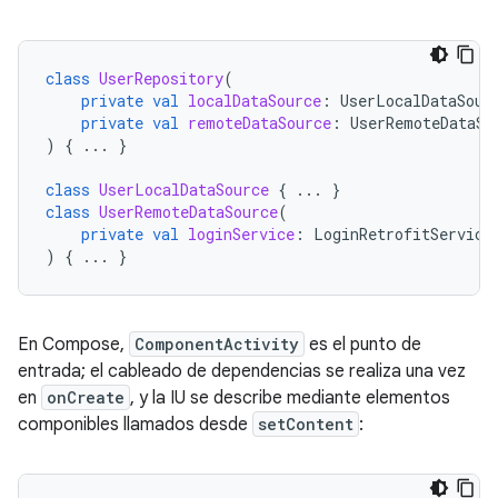
class
UserRepository
(
private
val
localDataSource
:
UserLocalDataSour
private
val
remoteDataSource
:
UserRemoteDataSo
)
{
...
}
class
UserLocalDataSource
{
...
}
class
UserRemoteDataSource
(
private
val
loginService
:
LoginRetrofitService
)
{
...
}
En Compose,
ComponentActivity
es el punto de
entrada; el cableado de dependencias se realiza una vez
en
onCreate
, y la IU se describe mediante elementos
componibles llamados desde
setContent
: