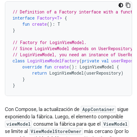
// Definition of a Factory interface with a functi
interface
Factory<T>
{
fun
create
():
T
}
// Factory for LoginViewModel.
// Since LoginViewModel depends on UserRepository,
// LoginViewModel, you need an instance of UserRep
class
LoginViewModelFactory
(
private
val
userReposi
override
fun
create
():
LoginViewModel
{
return
LoginViewModel
(
userRepository
)
}
}
Con Compose, la actualización de
AppContainer
sigue
exponiendo la fábrica. Luego, el elemento componible
viewModel
consume la fábrica para que el
ViewModel
se limite al
ViewModelStoreOwner
más cercano (por lo