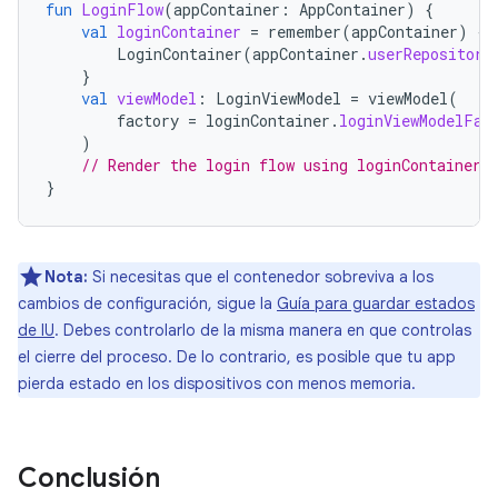
fun
LoginFlow
(
appContainer
:
AppContainer
)
{
val
loginContainer
=
remember
(
appContainer
)
{
LoginContainer
(
appContainer
.
userRepository
}
val
viewModel
:
LoginViewModel
=
viewModel
(
factory
=
loginContainer
.
loginViewModelFac
)
// Render the login flow using loginContainer.
}
Nota:
Si necesitas que el contenedor sobreviva a los
cambios de configuración, sigue la
Guía para guardar estados
de IU
. Debes controlarlo de la misma manera en que controlas
el cierre del proceso. De lo contrario, es posible que tu app
pierda estado en los dispositivos con menos memoria.
Conclusión