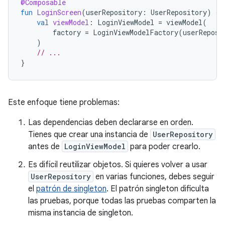
@Composable
fun
LoginScreen
(
userRepository
:
UserRepository
)
{
val
viewModel
:
LoginViewModel
=
viewModel
(
factory
=
LoginViewModelFactory
(
userReposi
)
// ...
}
Este enfoque tiene problemas:
Las dependencias deben declararse en orden.
Tienes que crear una instancia de
UserRepository
antes de
LoginViewModel
para poder crearlo.
Es difícil reutilizar objetos. Si quieres volver a usar
UserRepository
en varias funciones, debes seguir
el
patrón de singleton
. El patrón singleton dificulta
las pruebas, porque todas las pruebas comparten la
misma instancia de singleton.