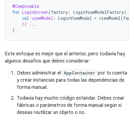
@Composable
fun
LoginScreen
(
factory
:
LoginViewModelFactory
)
{
val
viewModel
:
LoginViewModel
=
viewModel
(
fact
// ...
}
Este enfoque es mejor que el anterior, pero todavía hay
algunos desafíos que debes considerar:
Debes administrar el
AppContainer
por tu cuenta
y crear instancias para todas las dependencias de
forma manual.
Todavía hay mucho código estándar. Debes crear
fábricas o parámetros de forma manual según si
deseas reutilizar un objeto o no.