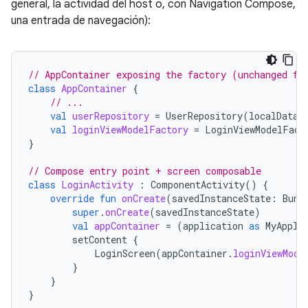
general, la actividad del host o, con Navigation Compose,
una entrada de navegación):
// AppContainer exposing the factory (unchanged fr
class
AppContainer
{
// ...
val
userRepository
=
UserRepository
(
localDataS
val
loginViewModelFactory
=
LoginViewModelFact
}
// Compose entry point + screen composable
class
LoginActivity
:
ComponentActivity
()
{
override
fun
onCreate
(
savedInstanceState
:
Bund
super
.
onCreate
(
savedInstanceState
)
val
appContainer
=
(
application
as
MyAppli
setContent
{
LoginScreen
(
appContainer
.
loginViewMode
}
}
}