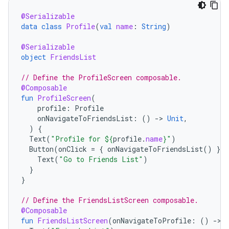
@Serializable
data
class
Profile
(
val
name
:
String
)
@Serializable
object
FriendsList
// Define the ProfileScreen composable.
@Composable
fun
ProfileScreen
(
profile
:
Profile
onNavigateToFriendsList
:
()
-
>
Unit
,
)
{
Text
(
"Profile for 
${
profile
.
name
}
"
)
Button
(
onClick
=
{
onNavigateToFriendsList
()
})
Text
(
"Go to Friends List"
)
}
}
// Define the FriendsListScreen composable.
@Composable
fun
FriendsListScreen
(
onNavigateToProfile
:
()
-
>