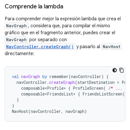
Comprende la lambda
Para comprender mejor la expresión lambda que crea el
NavGraph
, considera que, para compilar el mismo
gráfico que en el fragmento anterior, puedes crear el
NavGraph
por separado con
NavController.createGraph()
y pasarlo al
NavHost
directamente:
val
navGraph
by
remember
(
navController
)
{
navController
.
createGraph
(
startDestination
=
Pro
composable<Profile>
{
ProfileScreen
(
/* ... */
composable<FriendsList>
{
FriendsListScreen
(
/
}
}
NavHost
(
navController
,
navGraph
)