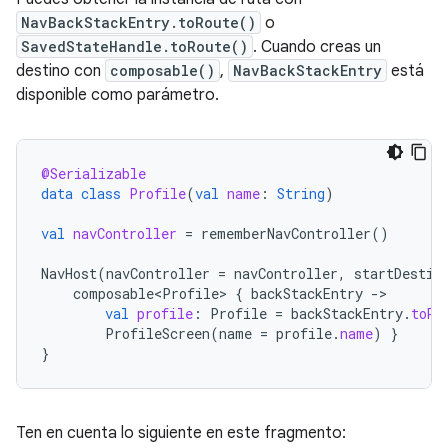
NavBackStackEntry.toRoute()
o
SavedStateHandle.toRoute()
. Cuando creas un
destino con
composable()
,
NavBackStackEntry
está
disponible como parámetro.
@Serializable
data
class
Profile
(
val
name
:
String
)
val
navController
=
rememberNavController
()
NavHost
(
navController
=
navController
,
startDestin
composable<Profile>
{
backStackEntry
-
val
profile
:
Profile
=
backStackEntry
.
toRo
ProfileScreen
(
name
=
profile
.
name
)
}
}
Ten en cuenta lo siguiente en este fragmento: