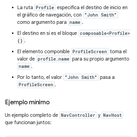
La ruta
Profile
especifica el destino de inicio en
el gráfico de navegación, con
"John Smith"
como argumento para
name
.
El destino en sí es el bloque
composable<Profile>
{}
.
El elemento componible
ProfileScreen
toma el
valor de
profile.name
para su propio argumento
name
.
Por lo tanto, el valor
"John Smith"
pasa a
ProfileScreen
.
Ejemplo mínimo
Un ejemplo completo de
NavController
y
NavHost
que funcionan juntos: