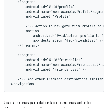
android:label="Profile">

<!--
Action
to
navigate
from
Profile
to
Fr
app:destination="@id/friendslist"
</fragment>

android:label="Friends
List"
/>

<!--
Add
other
fragment
destinations
similarly
Usas acciones para definir las conexiones entre los