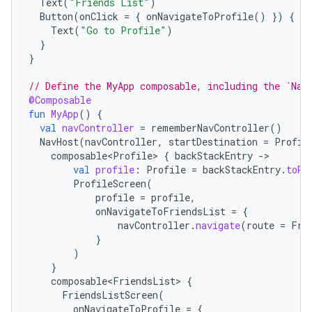
Text
(
"Friends List"
)
Button
(
onClick
=
{
onNavigateToProfile
()
})
{
Text
(
"Go to Profile"
)
}
}
// Define the MyApp composable, including the `Nav
@Composable
fun
MyApp
()
{
val
navController
=
rememberNavController
()
NavHost
(
navController
,
startDestination
=
Profil
composable<Profile>
{
backStackEntry
-
val
profile
:
Profile
=
backStackEntry
.
toRo
ProfileScreen
(
profile
=
profile
,
onNavigateToFriendsList
=
{
navController
.
navigate
(
route
=
Fri
}
)
}
composable<FriendsList>
{
FriendsListScreen
(
onNavigateToProfile
=
{