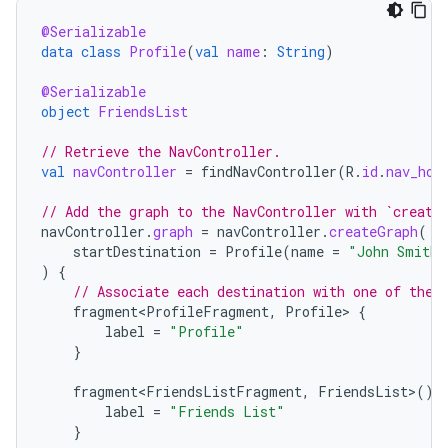
@Serializable
data
class
Profile
(
val
name
:
String
)
@Serializable
object
FriendsList
// Retrieve the NavController.
val
navController
=
findNavController
(
R
.
id
.
nav_hos
// Add the graph to the NavController with `create
navController
.
graph
=
navController
.
createGraph
(
startDestination
=
Profile
(
name
=
"John Smith"
)
{
// Associate each destination with one of the 
fragment<ProfileFragment
,
Profile
>
{
label
=
"Profile"
}
fragment<FriendsListFragment
,
FriendsList
>
()
label
=
"Friends List"
}