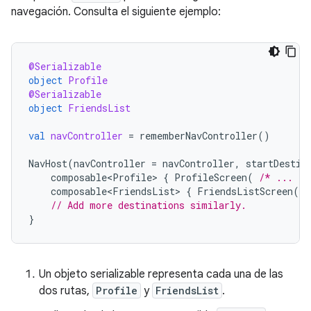
navegación. Consulta el siguiente ejemplo:
@Serializable
object
Profile
@Serializable
object
FriendsList
val
navController
=
rememberNavController
()
NavHost
(
navController
=
navController
,
startDestin
composable<Profile>
{
ProfileScreen
(
/* ... */
composable<FriendsList>
{
FriendsListScreen
(
/
// Add more destinations similarly.
}
Un objeto serializable representa cada una de las
dos rutas,
Profile
y
FriendsList
.