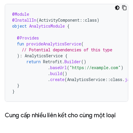
@Module
@InstallIn
(
ActivityComponent
::
class
)
object
AnalyticsModule
{
@Provides
fun
provideAnalyticsService
(
// Potential dependencies of this type
):
AnalyticsService
{
return
Retrofit
.
Builder
()
.
baseUrl
(
"https://example.com"
)
.
build
()
.
create
(
AnalyticsService
::
class
.
jav
}
}
Cung cấp nhiều liên kết cho cùng một loại