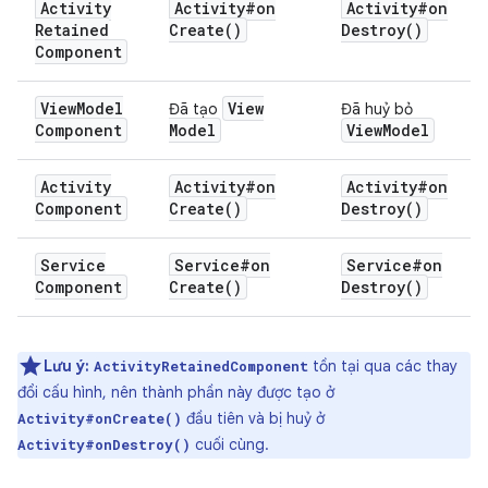
Activity
Activity#
on
Activity#
on
Retained
Create(
)
Destroy(
)
Component
View
Model
View
Đã tạo
Đã huỷ bỏ
Component
Model
View
Model
Activity
Activity#
on
Activity#
on
Component
Create(
)
Destroy(
)
Service
Service#
on
Service#
on
Component
Create(
)
Destroy(
)
Lưu ý:
tồn tại qua các thay
ActivityRetainedComponent
đổi cấu hình, nên thành phần này được tạo ở
đầu tiên và bị huỷ ở
Activity#onCreate()
cuối cùng.
Activity#onDestroy()