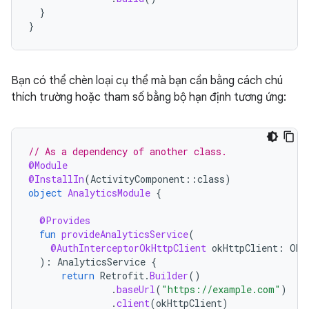
}
}
Bạn có thể chèn loại cụ thể mà bạn cần bằng cách chú
thích trường hoặc tham số bằng bộ hạn định tương ứng:
// As a dependency of another class.
@Module
@InstallIn
(
ActivityComponent
::
class
)
object
AnalyticsModule
{
@Provides
fun
provideAnalyticsService
(
@AuthInterceptorOkHttpClient
okHttpClient
:
OkH
):
AnalyticsService
{
return
Retrofit
.
Builder
()
.
baseUrl
(
"https://example.com"
)
.
client
(
okHttpClient
)