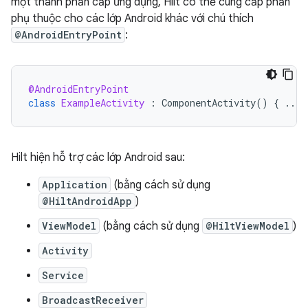
một thành phần cấp ứng dụng, Hilt có thể cung cấp phần
phụ thuộc cho các lớp Android khác với chú thích
@AndroidEntryPoint
:
@AndroidEntryPoint
class
ExampleActivity
:
ComponentActivity
()
{
...
Hilt hiện hỗ trợ các lớp Android sau:
Application
(bằng cách sử dụng
@HiltAndroidApp
)
ViewModel
(bằng cách sử dụng
@HiltViewModel
)
Activity
Service
BroadcastReceiver