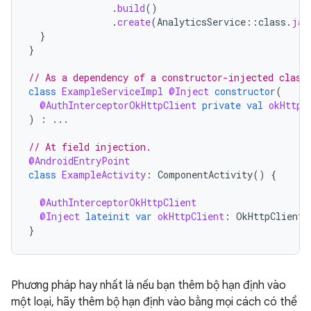
.
build
()
.
create
(
AnalyticsService
::
class
.
jav
}
}
// As a dependency of a constructor-injected class
class
ExampleServiceImpl
@Inject
constructor
(
@AuthInterceptorOkHttpClient
private
val
okHttpC
)
:
...
// At field injection.
@AndroidEntryPoint
class
ExampleActivity
:
ComponentActivity
()
{
@AuthInterceptorOkHttpClient
@Inject
lateinit
var
okHttpClient
:
OkHttpClient
}
Phương pháp hay nhất là nếu bạn thêm bộ hạn định vào
một loại, hãy thêm bộ hạn định vào bằng mọi cách có thể