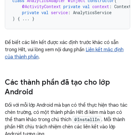
class
AnalyticsAdapter
@Inject
constructor
(
@ActivityContext
private
val
context
:
Context
,
private
val
service
:
AnalyticsService
)
{
...
}
Để biết các liên kết được xác định trước khác có sẵn
trong Hilt, vui lòng xem nội dung phần
Liên kết mặc định
của thành phần
.
Các thành phần đã tạo cho lớp
Android
Đối với mỗi lớp Android mà bạn có thể thực hiện thao tác
chèn trường, có một thành phần Hilt đi kèm mà bạn có
thể tham khảo trong chú thích
@InstallIn
. Mỗi thành
phần Hilt chịu trách nhiệm chèn các liên kết vào lớp
Android tương ứng.