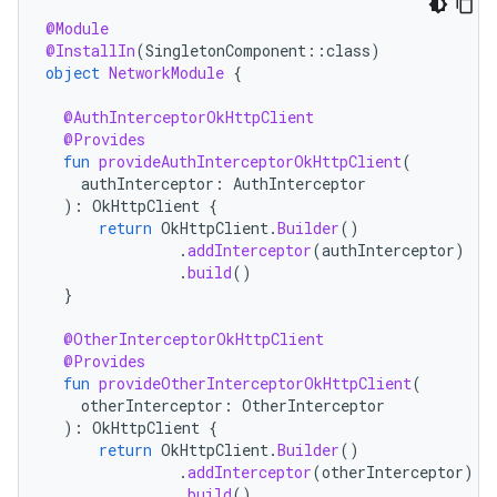
@Module
@InstallIn
(
SingletonComponent
::
class
)
object
NetworkModule
{
@AuthInterceptorOkHttpClient
@Provides
fun
provideAuthInterceptorOkHttpClient
(
authInterceptor
:
AuthInterceptor
):
OkHttpClient
{
return
OkHttpClient
.
Builder
()
.
addInterceptor
(
authInterceptor
)
.
build
()
}
@OtherInterceptorOkHttpClient
@Provides
fun
provideOtherInterceptorOkHttpClient
(
otherInterceptor
:
OtherInterceptor
):
OkHttpClient
{
return
OkHttpClient
.
Builder
()
.
addInterceptor
(
otherInterceptor
)
.
build
()