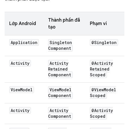
Thành phần đã
Lớp Android
Phạm vi
tạo
Application
Singleton
@Singleton
Component
Activity
Activity
@Activity
Retained
Retained
Component
Scoped
View
Model
View
Model
@View
Model
Component
Scoped
Activity
Activity
@Activity
Component
Scoped