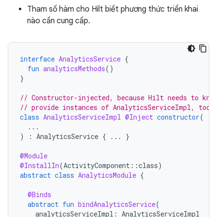
Tham số hàm cho Hilt biết phương thức triển khai
nào cần cung cấp.
interface
AnalyticsService
{
fun
analyticsMethods
()
}
// Constructor-injected, because Hilt needs to kno
// provide instances of AnalyticsServiceImpl, too.
class
AnalyticsServiceImpl
@Inject
constructor
(
...
)
:
AnalyticsService
{
...
}
@Module
@InstallIn
(
ActivityComponent
::
class
)
abstract
class
AnalyticsModule
{
@Binds
abstract
fun
bindAnalyticsService
(
analyticsServiceImpl
:
AnalyticsServiceImpl