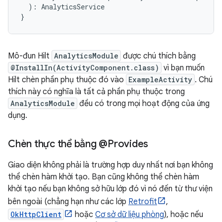
):
AnalyticsService
}
Mô-đun Hilt
AnalyticsModule
được chú thích bằng
@InstallIn(ActivityComponent.class)
vì bạn muốn
Hilt chèn phần phụ thuộc đó vào
ExampleActivity
. Chú
thích này có nghĩa là tất cả phần phụ thuộc trong
AnalyticsModule
đều có trong mọi hoạt động của ứng
dụng.
Chèn thực thể bằng @Provides
Giao diện không phải là trường hợp duy nhất nơi bạn không
thể chèn hàm khởi tạo. Bạn cũng không thể chèn hàm
khởi tạo nếu bạn không sở hữu lớp đó vì nó đến từ thư viện
bên ngoài (chẳng hạn như các lớp
Retrofit
,
OkHttpClient
hoặc
Cơ sở dữ liệu phòng
), hoặc nếu