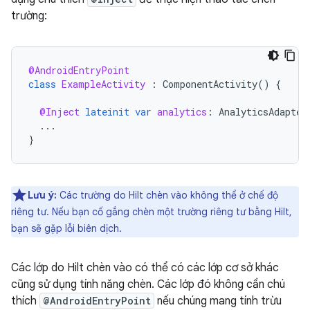
trường:
@AndroidEntryPoint
class
ExampleActivity
:
ComponentActivity
()
{
@Inject
lateinit
var
analytics
:
AnalyticsAdapter
...
}
Lưu ý:
Các trường do Hilt chèn vào không thể ở chế độ
riêng tư. Nếu bạn cố gắng chèn một trường riêng tư bằng Hilt,
bạn sẽ gặp lỗi biên dịch.
Các lớp do Hilt chèn vào có thể có các lớp cơ sở khác
cũng sử dụng tính năng chèn. Các lớp đó không cần chú
thích
@AndroidEntryPoint
nếu chúng mang tính trừu