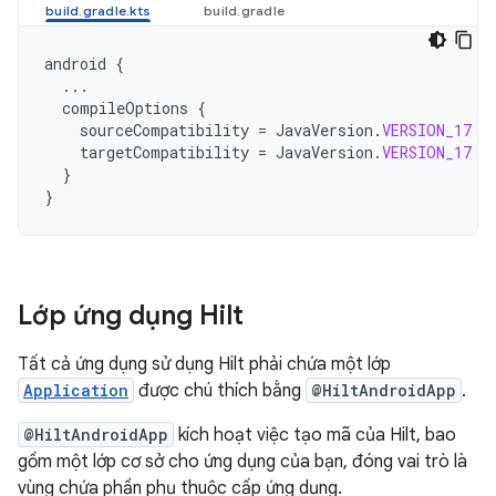
android
{
...
compileOptions
{
sourceCompatibility
=
JavaVersion
.
VERSION_17
targetCompatibility
=
JavaVersion
.
VERSION_17
}
}
Lớp ứng dụng Hilt
Tất cả ứng dụng sử dụng Hilt phải chứa một lớp
Application
được chú thích bằng
@HiltAndroidApp
.
@HiltAndroidApp
kích hoạt việc tạo mã của Hilt, bao
gồm một lớp cơ sở cho ứng dụng của bạn, đóng vai trò là
vùng chứa phần phụ thuộc cấp ứng dụng.