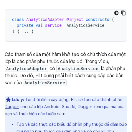
class
AnalyticsAdapter
@Inject
constructor
(
private
val
service
:
AnalyticsService
)
{
...
}
Các tham số của một hàm khởi tạo có chú thích của một
lớp là các phần phụ thuộc của lớp đó. Trong ví dụ,
AnalyticsAdapter
có
AnalyticsService
là phần phụ
thuộc. Do đó, Hilt cũng phải biết cách cung cấp các bản
sao của
AnalyticsService
.
Lưu ý:
Tại thời điểm xây dựng, Hilt sẽ tạo các thành phần
Dagger
cho các lớp Android. Sau đó, Dagger xem qua mã của
bạn và thực hiện các bước sau:
Tạo và xác thực các biểu đồ phần phụ thuộc để đảm bảo
mọi phần phụ thuộc đều đáp ứng và có chu kỳ phụ