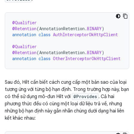
@Qualifier
@Retention
(
AnnotationRetention
.
BINARY
)
annotation
class
AuthInterceptorOkHttpClient
@Qualifier
@Retention
(
AnnotationRetention
.
BINARY
)
annotation
class
OtherInterceptorOkHttpClient
Sau đó, Hilt cần biết cách cung cấp một bản sao của loại
tương ứng với từng bộ hạn định. Trong trường hợp này, bạn
có thể sử dụng mô-đun Hilt với
@Provides
. Cả hai
phương thức đều có cùng một loại dữ liệu trả về, nhưng
những bộ hạn định này gắn nhãn chúng dưới dạng hai liên
kết khác nhau: