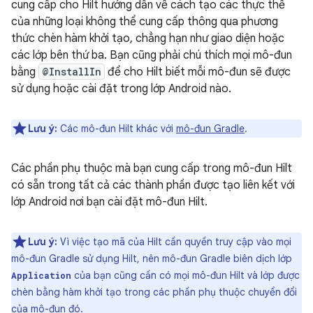
cung cấp cho Hilt hướng dẫn về cách tạo các thực thể
của những loại không thể cung cấp thông qua phương
thức chèn hàm khởi tạo, chẳng hạn như giao diện hoặc
các lớp bên thứ ba. Bạn cũng phải chú thích mọi mô-đun
bằng
@InstallIn
để cho Hilt biết mỗi mô-đun sẽ được
sử dụng hoặc cài đặt trong lớp Android nào.
Lưu ý:
Các mô-đun Hilt khác với
mô-đun Gradle
.
Các phần phụ thuộc mà bạn cung cấp trong mô-đun Hilt
có sẵn trong tất cả các thành phần được tạo liên kết với
lớp Android nơi bạn cài đặt mô-đun Hilt.
Lưu ý:
Vì việc tạo mã của Hilt cần quyền truy cập vào mọi
mô-đun Gradle sử dụng Hilt, nên mô-đun Gradle biên dịch lớp
của bạn cũng cần có mọi mô-đun Hilt và lớp được
Application
chèn bằng hàm khởi tạo trong các phần phụ thuộc chuyển đổi
của mô-đun đó.