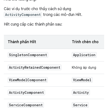
Các ví dụ trước cho thấy cách sử dụng
ActivityComponent
trong các mô-đun Hilt.
Hilt cung cấp các thành phần sau:
Thành phần Hilt
Trình chèn cho
Singleton
Component
Application
Activity
Retained
Component
Không áp dụng
View
Model
Component
View
Model
Activity
Component
Activity
Service
Component
Service