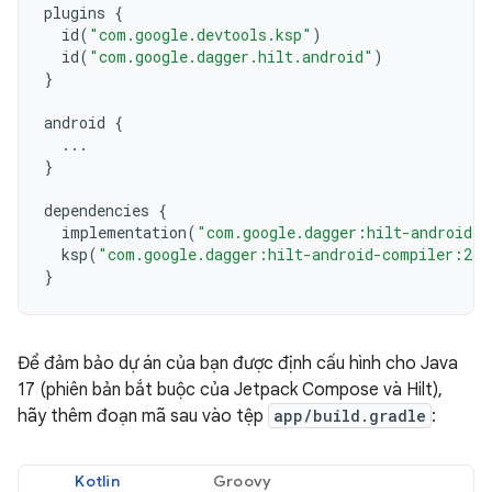
plugins
{
id
(
"com.google.devtools.ksp"
)
id
(
"com.google.dagger.hilt.android"
)
}
android
{
...
}
dependencies
{
implementation
(
"com.google.dagger:hilt-android:2
ksp
(
"com.google.dagger:hilt-android-compiler:2.5
}
Để đảm bảo dự án của bạn được định cấu hình cho Java
17 (phiên bản bắt buộc của Jetpack Compose và Hilt),
hãy thêm đoạn mã sau vào tệp
app/build.gradle
:
Kotlin
Groovy