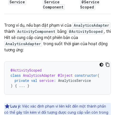
Service
Service
@Service
Component
Scoped
Trong ví dụ, nếu bạn đặt phạm vi của
AnalyticsAdapter
thành
ActivityComponent
bằng
@ActivityScoped
, thì
Hilt sẽ cung cấp cùng một phiên bản của
AnalyticsAdapter
trong suốt thời gian của hoạt động
tương ứng:
@ActivityScoped
class
AnalyticsAdapter
@Inject
constructor
(
private
val
service
:
AnalyticsService
)
{
...
}
Lưu ý:
Việc xác định phạm vi liên kết đến một thành phần
có thể gây tốn kém vì đối tượng được cung cấp vẫn còn trong