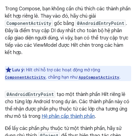
Trong Compose, bạn không cần chú thích các thành phần
kết hợp riêng lẻ. Thay vào đó, hãy chú giải
ComponentActivity
gốc bằng
@AndroidEntryPoint
.
Đây là điểm truy cập DI duy nhất cho toàn bộ hệ phân
cấp giao diện người dùng, vì vậy, bạn có thể truy cập trực
tiếp vào các ViewModel được Hilt chèn trong các hàm
kết hợp.
Lưu ý:
Hilt chỉ hỗ trợ các hoạt động mở rộng
, chẳng hạn như
.
ComponentActivity
AppCompatActivity
@AndroidEntryPoint
tạo một thành phần Hilt riêng lẻ
cho từng lớp Android trong dự án. Các thành phần này có
thể nhận được phần phụ thuộc từ các lớp cha tương ứng
như mô tả trong
Hệ phân cấp thành phần
.
Để lấy các phần phụ thuộc từ một thành phần, hãy sử
dụng chú thích
@Inject
để thực hiện thao tác chèn