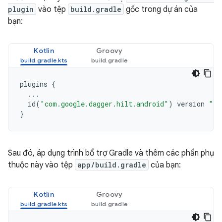
plugin
vào tệp
build.gradle
gốc trong dự án của
bạn:
Kotlin
Groovy
plugins
{
...
id
(
"com.google.dagger.hilt.android"
)
version
"2.
}
Sau đó, áp dụng trình bổ trợ Gradle và thêm các phần phụ
thuộc này vào tệp
app/build.gradle
của bạn:
Kotlin
Groovy