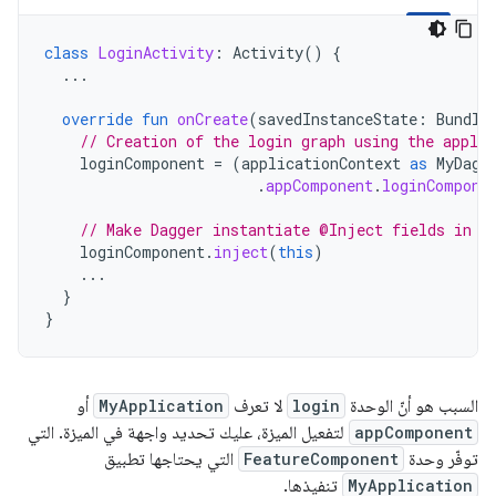
class
LoginActivity
:
Activity
()
{
...
override
fun
onCreate
(
savedInstanceState
:
Bundle
// Creation of the login graph using the applic
loginComponent
=
(
applicationContext
as
MyDagg
.
appComponent
.
loginCompone
// Make Dagger instantiate @Inject fields in L
loginComponent
.
inject
(
this
)
...
}
}
السبب هو أنّ الوحدة
login
لا تعرف
MyApplication
أو
appComponent
لتفعيل الميزة، عليك تحديد واجهة في الميزة. التي
توفّر وحدة
FeatureComponent
التي يحتاجها تطبيق
MyApplication
تنفيذها.