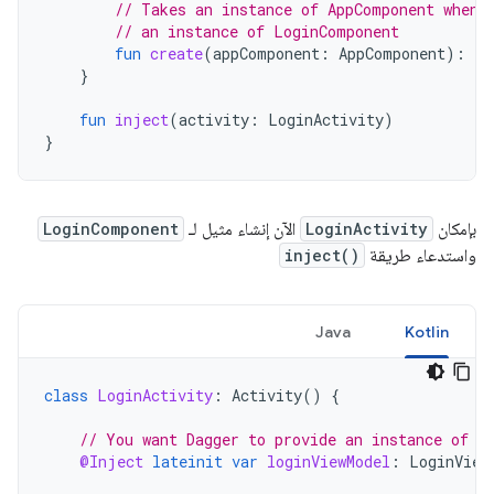
// Takes an instance of AppComponent when 
// an instance of LoginComponent
fun
create
(
appComponent
:
AppComponent
):
Lo
}
fun
inject
(
activity
:
LoginActivity
)
}
بإمكان
LoginActivity
الآن إنشاء مثيل لـ
LoginComponent
واستدعاء طريقة
inject()
Java
Kotlin
class
LoginActivity
:
Activity
()
{
// You want Dagger to provide an instance of L
@Inject
lateinit
var
loginViewModel
:
LoginView