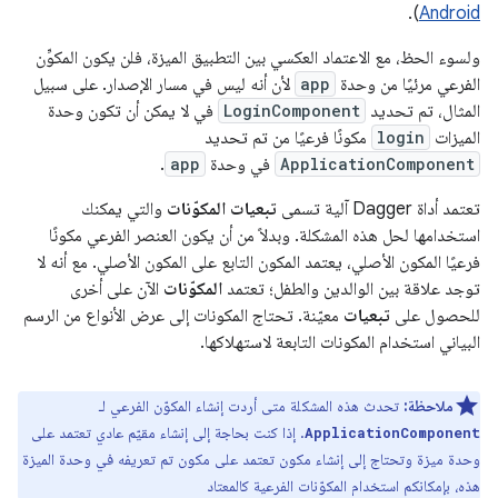
).
Android
ولسوء الحظ، مع الاعتماد العكسي بين التطبيق الميزة، فلن يكون المكوِّن
الفرعي مرئيًا من وحدة
app
لأن أنه ليس في مسار الإصدار. على سبيل
المثال، تم تحديد
LoginComponent
في لا يمكن أن تكون وحدة
الميزات
login
مكونًا فرعيًا من تم تحديد
ApplicationComponent
في وحدة
app
.
تعتمد أداة Dagger آلية تسمى
تبعيات المكوّنات
والتي يمكنك
استخدامها لحل هذه المشكلة. وبدلاً من أن يكون العنصر الفرعي مكونًا
فرعيًا المكون الأصلي، يعتمد المكون التابع على المكون الأصلي. مع أنه لا
توجد علاقة بين الوالدين والطفل؛ تعتمد
المكوّنات
الآن على أخرى
للحصول على
تبعيات
معيّنة. تحتاج المكونات إلى عرض الأنواع من الرسم
البياني استخدام المكونات التابعة لاستهلاكها.
ملاحظة:
تحدث هذه المشكلة متى أردت إنشاء المكوّن الفرعي لـ
. إذا كنت بحاجة إلى إنشاء مقيّم عادي تعتمد على
ApplicationComponent
وحدة ميزة وتحتاج إلى إنشاء مكون تعتمد على مكون تم تعريفه في وحدة الميزة
هذه، بإمكانكم استخدام المكوّنات الفرعية كالمعتاد