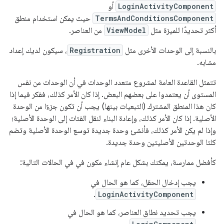
LoginActivityComponent
أو
TermsAndConditionsComponent
حيث يمكن استخدام منطق
أكثر تحديدًا للميزة مثل
ViewModel
من العناصر.
بالنسبة إلى الوحدات الأخرى مثل
Registration
، سيكون لديك إعداد
مشابه.
تتمثل القاعدة العامة لمشروع متعدد الوحدات في أن الوحدات من نفس
المستوى أن يعتمدوا على بعضهم البعض. إذا كان الأمر كذلك، ففكر فيما إذا
كان هذا المنطق المشترك (التبعيات بينها) يجب أن تكون جزءًا من الوحدة
الأصلية. إذا كان الأمر كذلك، وإعادة البناء لنقل الفئات إلى الوحدة الأصلية؛
وإذا لم يكن الأمر كذلك، فأنشئ وحدة جديدة توسع الوحدة الأصلية وتضم
كلتا الوحدتين الأصليتين وحدة جديدة.
كأفضل ممارسة، يمكنك بشكل عام إنشاء مكون في في الحالات التالية:
يجب إدخال الحقل، كما هو الحال في
.
LoginActivityComponent
يجب تحديد نطاق العناصر، كما هو الحال في