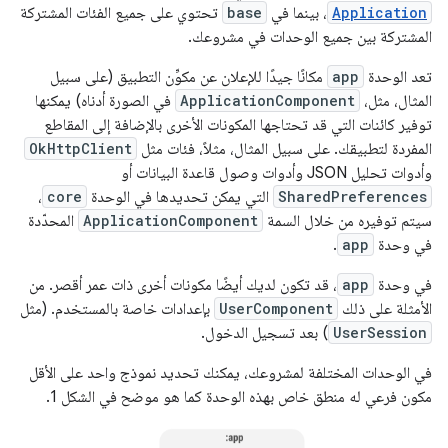
Application
، بينما في
base
تحتوي على جميع الفئات المشتركة
المشتركة بين جميع الوحدات في مشروعك.
تعد الوحدة
app
مكانًا جيدًا للإعلان عن مكوِّن التطبيق (على سبيل
المثال، مثل،
ApplicationComponent
في الصورة أدناه) يمكنها
توفير كائنات التي قد تحتاجها المكونات الأخرى بالإضافة إلى المقاطع
المفردة لتطبيقك. على سبيل المثال، مثلاً، فئات مثل
OkHttpClient
وأدوات تحليل JSON وأدوات وصول قاعدة البيانات أو
SharedPreferences
التي يمكن تحديدها في الوحدة
core
،
سيتم توفيره من خلال السمة
ApplicationComponent
المحدّدة
في وحدة
app
.
في وحدة
app
، قد تكون لديك أيضًا مكونات أخرى ذات عمر أقصر. من
الأمثلة على ذلك
UserComponent
بإعدادات خاصة بالمستخدم. (مثل
UserSession
) بعد تسجيل الدخول.
في الوحدات المختلفة لمشروعك، يمكنك تحديد نموذج واحد على الأقل
مكون فرعي له منطق خاص بهذه الوحدة كما هو موضح في الشكل 1.