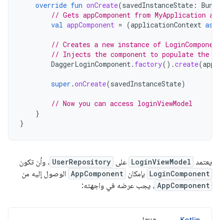
override
fun
onCreate
(
savedInstanceState
:
Bund
// Gets appComponent from MyApplication av
val
appComponent
=
(
applicationContext
as
// Creates a new instance of LoginComponen
// Injects the component to populate the @
DaggerLoginComponent
.
factory
().
create
(
appC
super
.
onCreate
(
savedInstanceState
)
// Now you can access loginViewModel
}
}
يعتمد
LoginViewModel
على
UserRepository
. وأن تكون
LoginComponent
بإمكان
AppComponent
الوصول إليه من
AppComponent
، يجب عرضه في واجهته:
Java
Kotlin