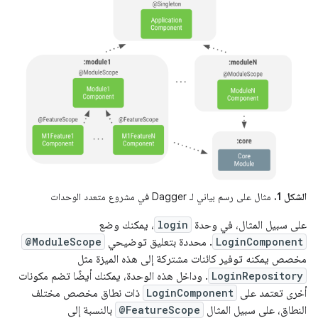
الشكل 1.
مثال على رسم بياني لـ Dagger في مشروع متعدد الوحدات
على سبيل المثال، في وحدة
login
، يمكنك وضع
LoginComponent
. محددة بتعليق توضيحي
@ModuleScope
مخصص يمكنه توفير كائنات مشتركة إلى هذه الميزة مثل
LoginRepository
. وداخل هذه الوحدة، يمكنك أيضًا تضم مكونات
أخرى تعتمد على
LoginComponent
ذات نطاق مخصص مختلف
النطاق، على سبيل المثال
@FeatureScope
بالنسبة إلى