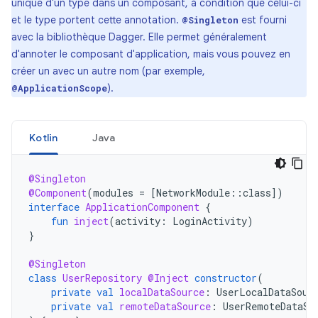
unique d'un type dans un composant, à condition que celui-ci
et le type portent cette annotation.
est fourni
@Singleton
avec la bibliothèque Dagger. Elle permet généralement
d'annoter le composant d'application, mais vous pouvez en
créer un avec un autre nom (par exemple,
).
@ApplicationScope
Kotlin
Java
@Singleton
@Component
(
modules
=
[
NetworkModule
::
class
]
)
interface
ApplicationComponent
{
fun
inject
(
activity
:
LoginActivity
)
}
@Singleton
class
UserRepository
@Inject
constructor
(
private
val
localDataSource
:
UserLocalDataSour
private
val
remoteDataSource
:
UserRemoteDataSo