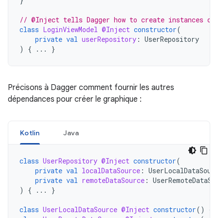
}
// @Inject tells Dagger how to create instances of
class
LoginViewModel
@Inject
constructor
(
private
val
userRepository
:
UserRepository
)
{
...
}
Précisons à Dagger comment fournir les autres
dépendances pour créer le graphique :
Kotlin
Java
class
UserRepository
@Inject
constructor
(
private
val
localDataSource
:
UserLocalDataSour
private
val
remoteDataSource
:
UserRemoteDataSo
)
{
...
}
class
UserLocalDataSource
@Inject
constructor
()
{