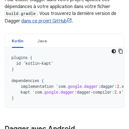
dépendances à votre application dans votre fichier
build.gradle
. Vous trouverez la dernière version de
Dagger
dans ce projet GitHub
.
Kotlin
Java
plugins
{
id
'
kotlin
-
kapt
'
}
dependencies
{
implementation
'
com
.
google
.
dagger
:
dagger
:
2.
x
'
kapt
'
com
.
google
.
dagger
:
dagger
-
compiler
:
2.
x
'
}
Dagger avec Android