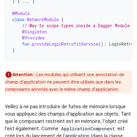
)
{
...
}
@Module
class
NetworkModule
{
// Way to scope types inside a Dagger Module
@Singleton
@Provides
fun
provideLoginRetrofitService
():
LoginRetrof
}
Attention
: Les modules qui utilisent une annotation de
champ d'application ne peuvent être utilisés que dans les
composants annotés avec le même champ d'application.
Veillez à ne pas introduire de fuites de mémoire lorsque
vous appliquez des champs d'application aux objets. Tant
que le composant restreint est en mémoire, l'objet créé
l'est également. Comme
ApplicationComponent
est
créé lors du lancement de l'application (dans la classe