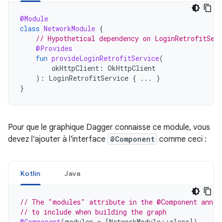
@Module
class
NetworkModule
{
// Hypothetical dependency on LoginRetrofitSer
@Provides
fun
provideLoginRetrofitService
(
okHttpClient
:
OkHttpClient
):
LoginRetrofitService
{
...
}
}
Pour que le graphique Dagger connaisse ce module, vous
devez l'ajouter à l'interface
@Component
comme ceci :
Kotlin
Java
// The "modules" attribute in the @Component annot
// to include when building the graph
@Component
(
modules
=
[
NetworkModule
::
class
]
)