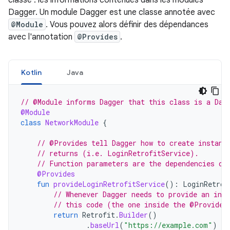
classe : les informations contenues dans les modules
Dagger. Un module Dagger est une classe annotée avec
@Module
. Vous pouvez alors définir des dépendances
avec l'annotation
@Provides
.
Kotlin
Java
// @Module informs Dagger that this class is a Dag
@Module
class
NetworkModule
{
// @Provides tell Dagger how to create instanc
// returns (i.e. LoginRetrofitService).
// Function parameters are the dependencies of
@Provides
fun
provideLoginRetrofitService
():
LoginRetrof
// Whenever Dagger needs to provide an ins
// this code (the one inside the @Provides
return
Retrofit
.
Builder
()
.
baseUrl
(
"https://example.com"
)