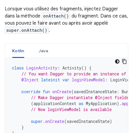
Lorsque vous utilisez des fragments, injectez Dagger
dans la méthode
onAttach()
du fragment. Dans ce cas,
vous pouvez le faire avant ou après avoir appelé
super.onAttach()
.
Kotlin
Java
class
LoginActivity
:
Activity
()
{
// You want Dagger to provide an instance of L
@Inject
lateinit
var
loginViewModel
:
LoginView
override
fun
onCreate
(
savedInstanceState
:
Bund
// Make Dagger instantiate @Inject fields 
(
applicationContext
as
MyApplication
).
appC
// Now loginViewModel is available
super
.
onCreate
(
savedInstanceState
)
}