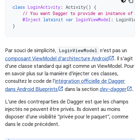
class
LoginActivity
:
Activity
()
{
// You want Dagger to provide an instance of L
@Inject
lateinit
var
loginViewModel
:
LoginView
}
Par souci de simplicité,
LoginViewModel
n'est pas un
composant ViewModel d'architecture Android
. Il s'agit
d'une classe standard qui agit comme un ViewModel. Pour
en savoir plus sur la manière d'injecter ces classes,
consultez le code de l'
intégration officielle de Dagger
dans Android Blueprints
dans la section
dev-dagger
.
L'une des contreparties de Dagger est que les champs
injectés ne peuvent être privés. Ils doivent au moins
disposer d'une visibilité "privée pour le paquet", comme
dans le code précédent.