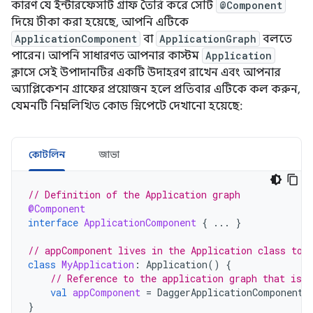
কারণ যে ইন্টারফেসটি গ্রাফ তৈরি করে সেটি
@Component
দিয়ে টীকা করা হয়েছে, আপনি এটিকে
ApplicationComponent
বা
ApplicationGraph
বলতে
পারেন। আপনি সাধারণত আপনার কাস্টম
Application
ক্লাসে সেই উপাদানটির একটি উদাহরণ রাখেন এবং আপনার
অ্যাপ্লিকেশন গ্রাফের প্রয়োজন হলে প্রতিবার এটিকে কল করুন,
যেমনটি নিম্নলিখিত কোড স্নিপেটে দেখানো হয়েছে:
কোটলিন
জাভা
// Definition of the Application graph
@Component
interface
ApplicationComponent
{
...
}
// appComponent lives in the Application class to 
class
MyApplication
:
Application
()
{
// Reference to the application graph that is u
val
appComponent
=
DaggerApplicationComponent
.
}