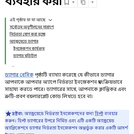
ব্যবহার করা
এই পৃষ্ঠায় যা যা আছে
সর্বোত্তম অনুশীলনের সারাংশ
নির্ভরতা যোগ করা হচ্ছে
অ্যান্ড্রয়েডে ড্যাগার
ইনজেকশন কার্যক্রম
ড্যাগার মডিউল
ড্যাগার বেসিক
পৃষ্ঠাটি ব্যাখ্যা করেছে যে কীভাবে ড্যাগার
আপনাকে আপনার অ্যাপে নির্ভরতা ইনজেকশন স্বয়ংক্রিয়ভাবে
সাহায্য করতে পারে। ড্যাগারের সাথে, আপনাকে ক্লান্তিকর এবং
ত্রুটি-প্রবণ বয়লারপ্লেট কোড লিখতে হবে না।
দ্রষ্টব্য:
অ্যান্ড্রয়েডে নির্ভরতা ইনজেকশনের জন্য
হিল্ট
ব্যবহার
করুন। হিল্ট ড্যাগারের উপরে নির্মিত এবং এটি একটি অ্যান্ড্রয়েড
অ্যাপ্লিকেশনে ড্যাগার নির্ভরতা ইনজেকশন অন্তর্ভুক্ত করার একটি আদর্শ