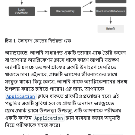
চিত্র 1.
উদাহরণ কোডের নির্ভরতা গ্রাফ
অ্যান্ড্রয়েডে, আপনি সাধারণত একটি ড্যাগার গ্রাফ তৈরি করেন
যা আপনার অ্যাপ্লিকেশন ক্লাসে থাকে কারণ আপনি যতক্ষণ
অ্যাপটি চলছে ততক্ষণ গ্রাফের একটি উদাহরণ মেমরিতে
থাকতে চান। এইভাবে, গ্রাফটি অ্যাপের জীবনচক্রের সাথে
সংযুক্ত থাকে। কিছু ক্ষেত্রে, আপনি গ্রাফে অ্যাপ্লিকেশানের প্রসঙ্গ
উপলব্ধ করতে চাইতে পারেন। এর জন্য, আপনাকে
Application
ক্লাসে থাকতে গ্রাফটিও প্রয়োজন হবে। এই
পদ্ধতির একটি সুবিধা হল যে গ্রাফটি অন্যান্য অ্যান্ড্রয়েড
ফ্রেমওয়ার্ক ক্লাসে উপলব্ধ। উপরন্তু, এটি আপনাকে পরীক্ষায়
একটি কাস্টম
Application
ক্লাস ব্যবহার করার অনুমতি
দিয়ে পরীক্ষাকে সহজ করে।