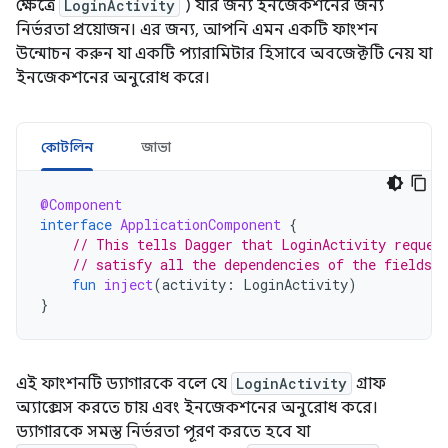
ক্ষেত্রে
LoginActivity
) যার জন্য ইনজেকশনের জন্য
নির্ভরতা প্রয়োজন। এর জন্য, আপনি এমন একটি ফাংশন
উন্মোচন করুন যা একটি প্যারামিটার হিসাবে অবজেক্টটি নেয় যা
ইনজেকশনের অনুরোধ করে।
কোটলিন
জাভা
@Component
interface
ApplicationComponent
{
// This tells Dagger that LoginActivity reques
// satisfy all the dependencies of the fields 
fun
inject
(
activity
:
LoginActivity
)
}
এই ফাংশনটি ড্যাগারকে বলে যে
LoginActivity
গ্রাফ
অ্যাক্সেস করতে চায় এবং ইনজেকশনের অনুরোধ করে।
ড্যাগারকে সমস্ত নির্ভরতা পূরণ করতে হবে যা