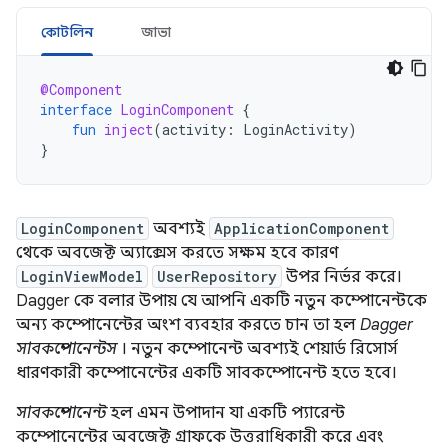
কোটলিন
জাভা
@Component
interface
LoginComponent
{
fun
inject
(
activity
:
LoginActivity
)
}
LoginComponent
অবশ্যই
ApplicationComponent
থেকে অবজেক্ট অ্যাক্সেস করতে সক্ষম হবে কারণ
LoginViewModel
UserRepository
উপর নির্ভর করে।
Dagger কে বলার উপায় যে আপনি একটি নতুন কম্পোনেন্টকে
অন্য কম্পোনেন্টের অংশ ব্যবহার করতে চান তা হল
Dagger
সাবকম্পোনেন্টস
। নতুন কম্পোনেন্ট অবশ্যই শেয়ার্ড রিসোর্স
ধারণকারী কম্পোনেন্টের একটি সাবকম্পোনেন্ট হতে হবে।
সাবকম্পোনেন্ট
হল এমন উপাদান যা একটি প্যারেন্ট
কম্পোনেন্টের অবজেক্ট গ্রাফকে উত্তরাধিকারী করে এবং