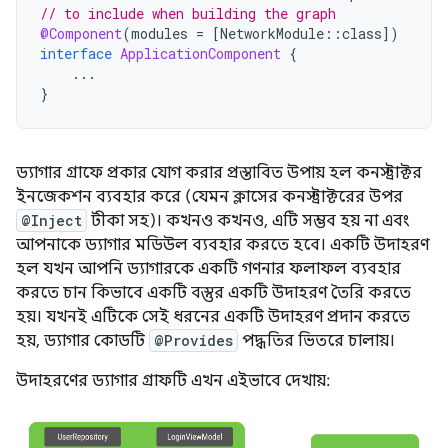
// to include when building the graph
@Component
(
modules
=
[
NetworkModule
::
class
]
)
interface
ApplicationComponent
{
...
}
ড্যাগার গ্রাফে প্রকার যোগ করার প্রস্তাবিত উপায় হল কনস্ট্রাক্টর
ইনজেকশন ব্যবহার করে (যেমন ক্লাসের কনস্ট্রাক্টরের উপর
@Inject
টীকা সহ)। কখনও কখনও, এটি সম্ভব হয় না এবং
আপনাকে ড্যাগার মডিউল ব্যবহার করতে হবে। একটি উদাহরণ
হল যখন আপনি ড্যাগারকে একটি গণনার ফলাফল ব্যবহার
করতে চান কিভাবে একটি বস্তুর একটি উদাহরণ তৈরি করতে
হয়। যখনই এটিকে সেই ধরনের একটি উদাহরণ প্রদান করতে
হয়, ড্যাগার কোডটি
@Provides
পদ্ধতির ভিতরে চালায়।
উদাহরণের ড্যাগার গ্রাফটি এখন এইভাবে দেখায়: