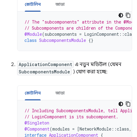
কোটলিন
জাভা
// The "subcomponents" attribute in the @Modu
// Subcomponents are children of the Componen
@Module
(
subcomponents
=
LoginComponent
::
class
class
SubcomponentsModule
{}
ApplicationComponent
এ নতুন মডিউল (যেমন
SubcomponentsModule
) যোগ করা হচ্ছে:
কোটলিন
জাভা
// Including SubcomponentsModule, tell Applic
// LoginComponent is its subcomponent.
@Singleton
@Component
(
modules
=
[
NetworkModule
::
class
,
S
interface
ApplicationComponent
{