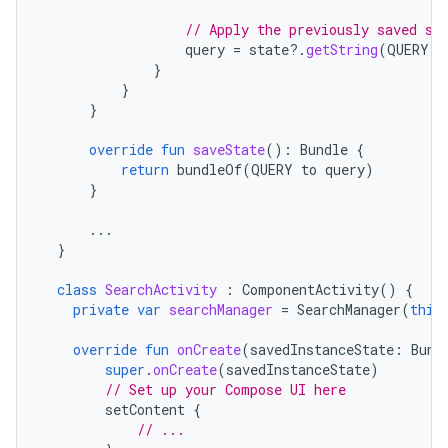
// Apply the previously saved st
query
=
state
?.
getString
(
QUERY
)
}
}
}
override
fun
saveState
():
Bundle
{
return
bundleOf
(
QUERY
to
query
)
}
...
}
class
SearchActivity
:
ComponentActivity
()
{
private
var
searchManager
=
SearchManager
(
this
override
fun
onCreate
(
savedInstanceState
:
Bund
super
.
onCreate
(
savedInstanceState
)
// Set up your Compose UI here
setContent
{
// ...