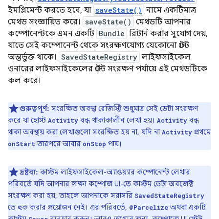
ইমপ্লিমেন্ট করতে হবে, যা
saveState()
নামে একটিমাত্র
মেথড সংজ্ঞায়িত করে।
saveState()
মেথডটি আপনার
কম্পোনেন্টকে এমন একটি
Bundle
রিটার্ন করার সুযোগ দেয়,
যাতে সেই কম্পোনেন্ট থেকে সংরক্ষণযোগ্য যেকোনো স্টেট
অন্তর্ভুক্ত থাকে।
SavedStateRegistry
লাইফসাইকেল
ওনারের লাইফসাইকেলের স্টেট সংরক্ষণ পর্যায়ে এই মেথডটিকে
কল করে।
গুরুত্বপূর্ণ:
সংরক্ষিত অবস্থা রেজিস্ট্রি শুধুমাত্র সেই ডেটা সংরক্ষণ
করে যা হোস্ট
বন্ধ থাকাকালীন লেখা হয়।
বন্ধ
Activity
Activity
থাকা অবস্থায় করা লেখাগুলো সংরক্ষিত হয় না, যদি না
প্রথমে
Activity
তারপরে আবার
পায়।
onStart
onStop
দ্রষ্টব্য:
কাস্টম লাইফসাইকেল-অ্যাওয়্যার কম্পোনেন্ট লেখার
পরিবর্তে যদি আপনার লক্ষ্য কম্পোজ UI-তে কাস্টম ডেটা অবজেক্ট
সংরক্ষণ করা হয়, তাহলে আপনাকে সরাসরি
SavedStateRegistry
তে হুক করার প্রয়োজন নেই। এর পরিবর্তে,
অথবা একটি
@Parcelize