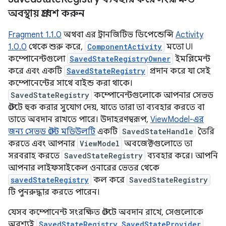
অবস্থায় প্রবেশ করুন
Fragment 1.1.0
অথবা এর ট্রানজিটিভ ডিপেন্ডেন্সি
Activity
1.0.0
থেকে শুরু করে,
ComponentActivity
মতো UI
কম্পোনেন্টগুলো
SavedStateRegistryOwner
ইমপ্লিমেন্ট
করে এবং একটি
SavedStateRegistry
প্রদান করে যা সেই
কম্পোনেন্টের সাথে বাইন্ড করা থাকে।
SavedStateRegistry
কম্পোনেন্টগুলোকে আপনার সেভড
স্টেটে হুক করার সুযোগ দেয়, যাতে তারা তা ব্যবহার করতে বা
তাতে অবদান রাখতে পারে। উদাহরণস্বরূপ,
ViewModel-এর
জন্য সেভড স্টেট মডিউলটি
একটি
SavedStateHandle
তৈরি
করতে এবং আপনার
ViewModel
অবজেক্টগুলোতে তা
সরবরাহ করতে
SavedStateRegistry
ব্যবহার করে। আপনি
আপনার লাইফসাইকেল ওনারের ভেতর থেকে
savedStateRegistry
কল করে
SavedStateRegistry
টি পুনরুদ্ধার করতে পারেন।
যেসব কম্পোনেন্ট সংরক্ষিত স্টেটে অবদান রাখে, সেগুলোকে
অবশ্যই
SavedStateRegistry.SavedStateProvider