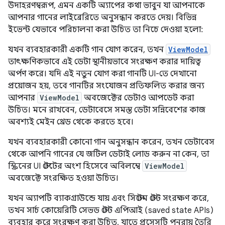
উদাহরণস্বরূপ, এমন একটি অ্যাপের কথা ভাবুন যা আপনাকে
আপনার গানের লাইব্রেরিতে অনুসন্ধান করতে দেয়। বিভিন্ন
ইভেন্ট যেভাবে পরিচালনা করা উচিত তা নিচে দেওয়া হলো:
যখন ব্যবহারকারী একটি গান যোগ করেন, তখন
ViewModel
তাৎক্ষণিকভাবে এই ডেটা স্থানীয়ভাবে সংরক্ষণ করার দায়িত্ব
অর্পণ করে। যদি এই নতুন যোগ করা গানটি UI-তে দেখানো
প্রয়োজন হয়, তবে গানটির সংযোজন প্রতিফলিত করার জন্য
আপনার
ViewModel
অবজেক্টের ডেটাও আপডেট করা
উচিত। মনে রাখবেন, ডেটাবেসে সমস্ত ডেটা সন্নিবেশের কাজ
অবশ্যই মেইন থ্রেড থেকে করতে হবে।
যখন ব্যবহারকারী কোনো গান অনুসন্ধান করেন, তখন ডেটাবেস
থেকে আপনি গানের যে জটিল ডেটাই লোড করুন না কেন, তা
স্ক্রিনের UI স্টেটের অংশ হিসেবে অবিলম্বে
ViewModel
অবজেক্টে সংরক্ষিত হওয়া উচিত।
যখন অ্যাপটি ব্যাকগ্রাউন্ডে যায় এবং সিস্টেম স্টেট সংরক্ষণ করে,
তখন সার্চ কোয়েরিটি সেভড স্টেট এপিআই (saved state APIs)
ব্যবহার করে সংরক্ষণ করা উচিত, যাতে প্রসেসটি পুনরায় তৈরি