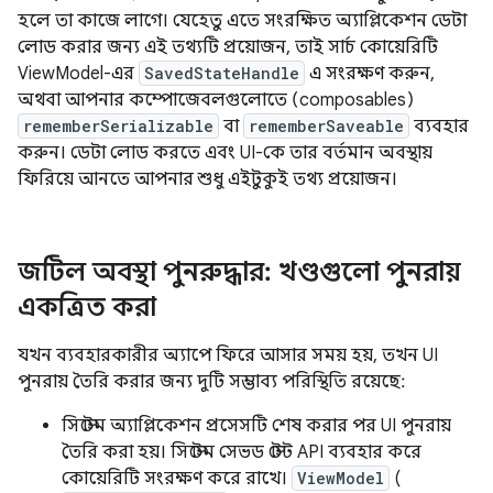
হলে তা কাজে লাগে। যেহেতু এতে সংরক্ষিত অ্যাপ্লিকেশন ডেটা
লোড করার জন্য এই তথ্যটি প্রয়োজন, তাই সার্চ কোয়েরিটি
ViewModel-এর
SavedStateHandle
এ সংরক্ষণ করুন,
অথবা আপনার কম্পোজেবলগুলোতে (composables)
rememberSerializable
বা
rememberSaveable
ব্যবহার
করুন। ডেটা লোড করতে এবং UI-কে তার বর্তমান অবস্থায়
ফিরিয়ে আনতে আপনার শুধু এইটুকুই তথ্য প্রয়োজন।
জটিল অবস্থা পুনরুদ্ধার: খণ্ডগুলো পুনরায়
একত্রিত করা
যখন ব্যবহারকারীর অ্যাপে ফিরে আসার সময় হয়, তখন UI
পুনরায় তৈরি করার জন্য দুটি সম্ভাব্য পরিস্থিতি রয়েছে:
সিস্টেম অ্যাপ্লিকেশন প্রসেসটি শেষ করার পর UI পুনরায়
তৈরি করা হয়। সিস্টেম সেভড স্টেট API ব্যবহার করে
কোয়েরিটি সংরক্ষণ করে রাখে।
ViewModel
(