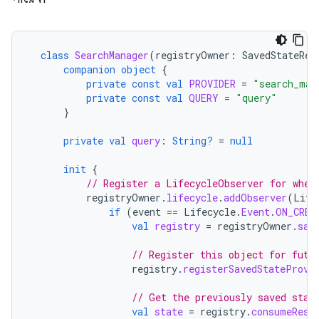
class
SearchManager
(
registryOwner
:
SavedStateReg
companion
object
{
private
const
val
PROVIDER
=
"search_man
private
const
val
QUERY
=
"query"
}
private
val
query
:
String?
=
null
init
{
// Register a LifecycleObserver for when
registryOwner
.
lifecycle
.
addObserver
(
Life
if
(
event
==
Lifecycle
.
Event
.
ON_CREA
val
registry
=
registryOwner
.
sav
// Register this object for futu
registry
.
registerSavedStateProvi
// Get the previously saved stat
val
state
=
registry
.
consumeRest