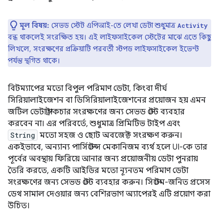
মূল বিষয়:
সেভড স্টেট এপিআই-তে লেখা ডেটা শুধুমাত্র
Activity
বন্ধ থাকলেই সংরক্ষিত হয়। এই লাইফসাইকেল স্টেটের মাঝে এতে কিছু
লিখলে, সংরক্ষণের প্রক্রিয়াটি পরবর্তী স্টপড লাইফসাইকেল ইভেন্ট
পর্যন্ত স্থগিত থাকে।
বিটম্যাপের মতো বিপুল পরিমাণ ডেটা, কিংবা দীর্ঘ
সিরিয়ালাইজেশন বা ডিসিরিয়ালাইজেশনের প্রয়োজন হয় এমন
জটিল ডেটা স্ট্রাকচার সংরক্ষণের জন্য সেভড স্টেট ব্যবহার
করবেন না। এর পরিবর্তে, শুধুমাত্র প্রিমিটিভ টাইপ এবং
String
মতো সহজ ও ছোট অবজেক্ট সংরক্ষণ করুন।
একইভাবে, অন্যান্য পার্সিস্টেন্স মেকানিজম ব্যর্থ হলে UI-কে তার
পূর্বের অবস্থায় ফিরিয়ে আনার জন্য প্রয়োজনীয় ডেটা পুনরায়
তৈরি করতে, একটি আইডির মতো ন্যূনতম পরিমাণ ডেটা
সংরক্ষণের জন্য সেভড স্টেট ব্যবহার করুন। সিস্টেম-জনিত প্রসেস
ডেথ সামাল দেওয়ার জন্য বেশিরভাগ অ্যাপেরই এটি প্রয়োগ করা
উচিত।