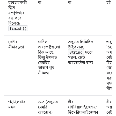
ব্যবহারকারী
না
না
হ্যাঁ
স্ক্রিন
সম্পূর্ণভাবে
বন্ধ করে
দিলেও/
finish(
)
ডেটার
জটিল
শুধুমাত্র প্রিমিটিভ
শুধুমাত
সীমাবদ্ধতা
অবজেক্টগুলো
টাইপ এবং
ডিস্কের
String
ঠিক আছে,
মতো
অথবা
কিন্তু উপলব্ধ
সরল, ছোট
নেটওয়
মেমরির
অবজেক্টের জন্য
রিসোর্
কারণে স্থান
থেকে 
সীমিত।
সংগ্র
খরচ ব
সময়ের
সীমাবদ
পড়া/লেখার
দ্রুত (শুধুমাত্র
ধীর
ধীর (ড
সময়
মেমরি
(সিরিয়ালাইজেশন/
অ্যাক্
অ্যাক্সেস)
ডিসেরিয়ালাইজেশন
নেটওয়