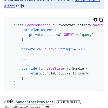
কাস্টম
ব্যবহার করুন। আরও তথ্যের জন্য,
কম্পোজে UI স্টেট
Saver
সংরক্ষণ
দেখুন।
class
SearchManager
:
SavedStateRegistry
.
SavedSt
companion
object
{
private
const
val
QUERY
=
"query"
}
private
val
query
:
String?
=
null
...
override
fun
saveState
():
Bundle
{
return
bundleOf
(
QUERY
to
query
)
}
}
একটি
SavedStateProvider
রেজিস্টার করতে,
SavedStateRegistry
তে