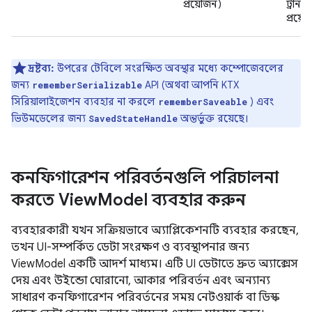
প্রয়োজন)
ট্রানজ
প্রয়ো
দ্রষ্টব্য:
উপরের টেবিলে সংরক্ষিত অবস্থার মধ্যে কম্পোজেবলের
জন্য
API (অথবা আপনি KTX
rememberSerializable
সিরিয়ালাইজেশন ব্যবহার না করলে
) এবং
rememberSaveable
ভিউমডেলের জন্য
অন্তর্ভুক্ত রয়েছে।
SavedStateHandle
কনফিগারেশন পরিবর্তনগুলি পরিচালনা
করতে View
Model ব্যবহার করুন
ব্যবহারকারী যখন সক্রিয়ভাবে অ্যাপ্লিকেশনটি ব্যবহার করছেন,
তখন UI-সম্পর্কিত ডেটা সংরক্ষণ ও ব্যবস্থাপনার জন্য
ViewModel একটি আদর্শ মাধ্যম। এটি UI ডেটাতে দ্রুত অ্যাক্সেস
দেয় এবং উইন্ডো ঘোরানো, আকার পরিবর্তন এবং অন্যান্য
সাধারণ কনফিগারেশন পরিবর্তনের সময় নেটওয়ার্ক বা ডিস্ক