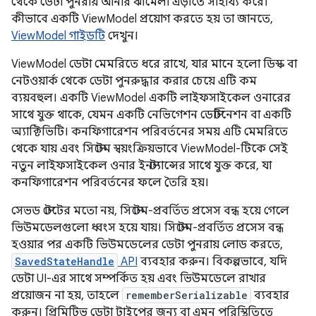
থেকে ডেটা পুনরায় আনার ঝামেলা এড়াতে সাহায্য করে।
কীভাবে একটি ViewModel প্রয়োগ করতে হয় তা জানতে,
ViewModel গাইডটি
দেখুন।
ViewModel ডেটা মেমরিতে ধরে রাখে, যার মানে হলো ডিস্ক বা
নেটওয়ার্ক থেকে ডেটা পুনরুদ্ধার করার চেয়ে এটি কম
ব্যয়বহুল। একটি ViewModel একটি লাইফসাইকেল ওনারের
সাথে যুক্ত থাকে, যেমন একটি নেভিগেশন ডেস্টিনেশন বা একটি
অ্যাক্টিভিটি। কনফিগারেশন পরিবর্তনের সময় এটি মেমরিতে
থেকে যায় এবং সিস্টেম স্বয়ংক্রিয়ভাবে ViewModel-টিকে সেই
নতুন লাইফসাইকেল ওনার ইনস্ট্যান্সের সাথে যুক্ত করে, যা
কনফিগারেশন পরিবর্তনের ফলে তৈরি হয়।
সেভড স্টেটের মতো নয়, সিস্টেম-প্রবর্তিত প্রসেস বন্ধ হয়ে গেলে
ভিউমডেলগুলো ধ্বংস হয়ে যায়। সিস্টেম-প্রবর্তিত প্রসেস বন্ধ
হওয়ার পর একটি ভিউমডেলের ডেটা পুনরায় লোড করতে,
SavedStateHandle
API
ব্যবহার করুন। বিকল্পভাবে, যদি
ডেটা UI-এর সাথে সম্পর্কিত হয় এবং ভিউমডেলে রাখার
প্রয়োজন না হয়, তাহলে
rememberSerializable
ব্যবহার
করুন। প্রিমিটিভ ডেটা টাইপের জন্য বা এমন পরিস্থিতিতে