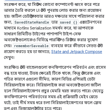
সংরক্ষণ করে, যা সিস্টেম কোনো কম্পোনেন্ট ধ্বংস করে পরে
আবার তৈরি করলে UI স্টেট পুনরায় লোড করার জন্য প্রয়োজন
হয়। জটিল ডেটা স্ট্রাকচার আরও দক্ষতার সাথে পরিচালনা করার
জন্য,
SavedStateHandle
তার
saved {}
এক্সটেনশনের
মাধ্যমে Kotlinx Serialization সমর্থন করে, যা আপনাকে
সাধারণ প্রিমিটিভ টাইপের পাশাপাশি টাইপ-সেফ
অবজেক্টগুলোকেও নির্বিঘ্নে পারসিস্ট ও রিস্টোর করার সুযোগ
দেয়।
rememberSaveable
ব্যবহার করে কীভাবে সেভড স্টেট
প্রয়োগ করতে হয় তা জানতে,
State and Jetpack Compose
দেখুন।
সংরক্ষিত স্টেট বান্ডেলগুলো কনফিগারেশন পরিবর্তন এবং প্রসেস
বন্ধ হয়ে যাওয়া, উভয় ক্ষেত্রেই টিকে থাকে, কিন্তু স্টোরেজ এবং
গতির কারণে এগুলো সীমিত, কারণ বিভিন্ন এপিআই ডেটা
সিরিয়ালাইজ করে। সিরিয়ালাইজ করা অবজেক্টগুলো জটিল
হলে সিরিয়ালাইজেশন প্রচুর মেমরি খরচ করতে পারে। যেহেতু
কনফিগারেশন পরিবর্তনের সময় এই প্রক্রিয়াটি মেইন থ্রেডে
ঘটে, তাই দীর্ঘ সময় ধরে চলা সিরিয়ালাইজেশনের ফলে ফ্রেম
ড্রপ এবং ভিজ্যুয়াল স্টাটার হতে পারে।