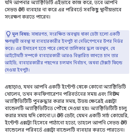
যদি আপনার অ্যাক্টিভিটি এইভাবে কাজ করে, তবে আপনি
সেভড স্টেট ব্যবহার না করে এর পরিবর্তে সবকিছু স্থানীয়ভাবে
সংরক্ষণ করতে পারেন।
মূল বিষয়:
সাধারণত, সংরক্ষিত অবস্থায় থাকা ডেটা হলো একটি
ক্ষণস্থায়ী অবস্থা যা ব্যবহারকারীর ইনপুট বা নেভিগেশনের উপর নির্ভর
করে। এর উদাহরণ হতে পারে কোনো তালিকার স্ক্রল অবস্থান, যে
আইটেমটি সম্পর্কে ব্যবহারকারী আরও বিস্তারিত জানতে চান তার
আইডি, ব্যবহারকারীর পছন্দের চলমান নির্বাচন, অথবা টেক্সট ফিল্ডে
দেওয়া ইনপুট।
এছাড়াও, যখন আপনি একটি ইন্টেন্ট থেকে কোনো অ্যাক্টিভিটি
খোলেন, তখন কনফিগারেশন পরিবর্তনের সময় এবং সিস্টেম
অ্যাক্টিভিটিটি পুনরুদ্ধার করার সময়, উভয় ক্ষেত্রেই এক্সট্রা
বান্ডেলটি অ্যাক্টিভিটিতে পৌঁছে দেওয়া হয়। অ্যাক্টিভিটিটি চালু
করার সময় যদি কোনো UI স্টেট ডেটা, যেমন একটি সার্চ কোয়েরি,
ইন্টেন্ট এক্সট্রা হিসেবে পাঠানো হতো, তাহলে আপনি সেভড স্টেট
বান্ডেলের পরিবর্তে এক্সট্রা বান্ডেলটি ব্যবহার করতে পারতেন।