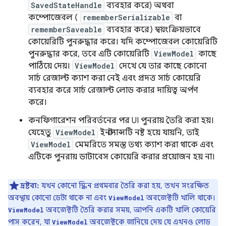
SavedStateHandle
ব্যবহার করে) অথবা
কম্পোজেবল (
rememberSerializable
বা
rememberSaveable
ব্যবহার করে) স্বয়ংক্রিয়ভাবে
কোয়েরিটি পুনরুদ্ধার করে। যদি কম্পোজেবল কোয়েরিটি
পুনরুদ্ধার করে, তবে এটি কোয়েরিটি
ViewModel
কাছে
পাঠিয়ে দেয়।
ViewModel
দেখে যে তার কাছে কোনো
সার্চ রেজাল্ট ক্যাশ করা নেই এবং প্রদত্ত সার্চ কোয়েরি
ব্যবহার করে সার্চ রেজাল্ট লোড করার দায়িত্ব অর্পণ
করে।
কনফিগারেশন পরিবর্তনের পর UI পুনরায় তৈরি করা হয়।
যেহেতু
ViewModel
ইনস্ট্যান্সটি নষ্ট হয়ে যায়নি, তাই
ViewModel
মেমরিতে সমস্ত তথ্য ক্যাশ করা থাকে এবং
এটিকে পুনরায় ডাটাবেস কোয়েরি করার প্রয়োজন হয় না।
দ্রষ্টব্য:
যখন কোনো স্ক্রিন প্রথমবার তৈরি করা হয়, তখন সংরক্ষিত
অবস্থায় কোনো ডেটা থাকে না এবং
অবজেক্টটি খালি থাকে।
ViewModel
অবজেক্টটি তৈরি করার সময়, আপনি একটি খালি কোয়েরি
ViewModel
পাস করেন, যা
অবজেক্টকে জানিয়ে দেয় যে এখনও লোড
ViewModel