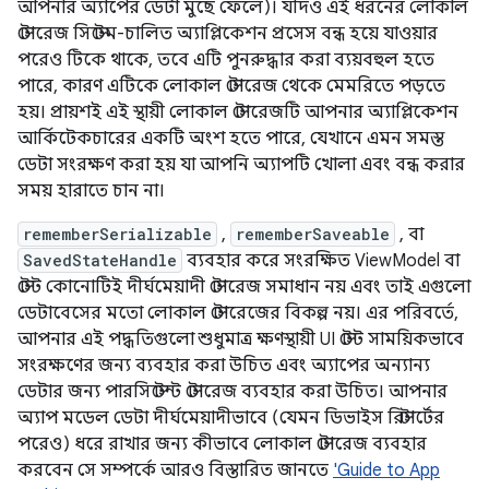
আপনার অ্যাপের ডেটা মুছে ফেলে)। যদিও এই ধরনের লোকাল
স্টোরেজ সিস্টেম-চালিত অ্যাপ্লিকেশন প্রসেস বন্ধ হয়ে যাওয়ার
পরেও টিকে থাকে, তবে এটি পুনরুদ্ধার করা ব্যয়বহুল হতে
পারে, কারণ এটিকে লোকাল স্টোরেজ থেকে মেমরিতে পড়তে
হয়। প্রায়শই এই স্থায়ী লোকাল স্টোরেজটি আপনার অ্যাপ্লিকেশন
আর্কিটেকচারের একটি অংশ হতে পারে, যেখানে এমন সমস্ত
ডেটা সংরক্ষণ করা হয় যা আপনি অ্যাপটি খোলা এবং বন্ধ করার
সময় হারাতে চান না।
rememberSerializable
,
rememberSaveable
, বা
SavedStateHandle
ব্যবহার করে সংরক্ষিত ViewModel বা
স্টেট কোনোটিই দীর্ঘমেয়াদী স্টোরেজ সমাধান নয় এবং তাই এগুলো
ডেটাবেসের মতো লোকাল স্টোরেজের বিকল্প নয়। এর পরিবর্তে,
আপনার এই পদ্ধতিগুলো শুধুমাত্র ক্ষণস্থায়ী UI স্টেট সাময়িকভাবে
সংরক্ষণের জন্য ব্যবহার করা উচিত এবং অ্যাপের অন্যান্য
ডেটার জন্য পারসিস্টেন্ট স্টোরেজ ব্যবহার করা উচিত। আপনার
অ্যাপ মডেল ডেটা দীর্ঘমেয়াদীভাবে (যেমন ডিভাইস রিস্টার্টের
পরেও) ধরে রাখার জন্য কীভাবে লোকাল স্টোরেজ ব্যবহার
করবেন সে সম্পর্কে আরও বিস্তারিত জানতে
'Guide to App