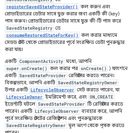
registerSavedStateProvider()
কল করুন এবং
প্রোভাইডারের ডেটার সাথে যুক্ত করার জন্য একটি কী (key)
পাস করুন। প্রোভাইডারের ডেটার সাথে যুক্ত কী-টি পাস করে
SavedStateRegistry
তে
consumeRestoredStateForKey()
কল করার মাধ্যমে
সেভড স্টেট থেকে প্রোভাইডারের পূর্বে সংরক্ষিত ডেটা পুনরুদ্ধার
করা যায়।
একটি
ComponentActivity
মধ্যে, আপনি
super.onCreate()
কল করার পর
onCreate()
) ফাংশনে
একটি
SavedStateProvider
রেজিস্টার করতে পারেন।
বিকল্পভাবে, আপনি একটি
SavedStateRegistryOwner
উপর একটি
LifecycleObserver
সেট করতে পারেন, যা
LifecycleOwner
ইমপ্লিমেন্ট করে, এবং
ON_CREATE
ইভেন্টটি ঘটলে
SavedStateProvider
টি রেজিস্টার করতে
পারেন। একটি
LifecycleObserver
ব্যবহার করে, আপনি
পূর্বে সংরক্ষিত স্টেটের রেজিস্ট্রেশন এবং পুনরুদ্ধারকে
SavedStateRegistryOwner
মূল অংশ থেকে পৃথক করতে
পারেন।