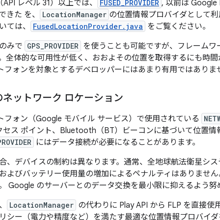
12（API レベル 31）以上では、
FUSED_PROVIDER
, 以前は Googl
できた を、
LocationManager
の位置情報プロバイダとして利
ついては、
FusedLocationProvider.java
をご覧ください。
限のみで
GPS_PROVIDER
を使うことも可能ですが、フレームワ
。全体的な可用性が低く、おおよその位置を取得するにも時間
 スマートフォンを対象とするデベロッパーにはあまり有用ではありま
のネットワーク ロケーション
スマートフォン（Google モバイル サービス）で使用されている
NET
 アクセス ポイント、Bluetooth（BT）ビーコンに基づいて位
PROVIDER
にはデータ接続が必要になることがあります。
合、デバイスの制約は異なります。通常、全地球航法衛星システ
およびバッテリー使用量の増加によるペナルティはありません。そ
。 Google のサーバーとのデータ交換を最小限に抑えるよう
、
LocationManager
の代わりに Play API から FLP を直
リシー（電力や精度など）を満たす最適な位置情報プロバイダ