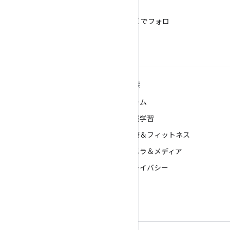
X
@AndroidDev を X でフォロ
ー
ANDROID の詳細
探索
Android
ゲーム
エンタープライズ向け Android
機械学習
セキュリティ
健康＆フィットネス
ソース
カメラ＆メディア
ニュース
プライバシー
ブログ
5G
ポッドキャスト