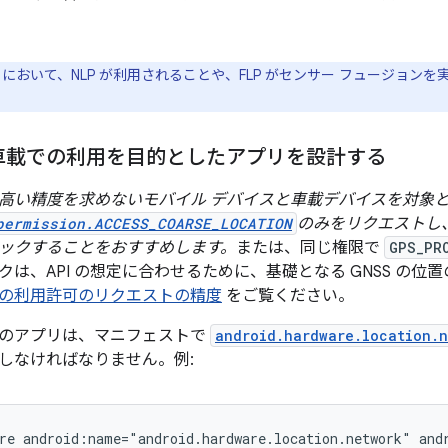
において、NLP が利用されることや、FLP がセンサー フュージョン
車載での利用を目的としたアプリを設計する
高い精度を求めないモバイル デバイスと車載デバイスを対象
permission.ACCESS_COARSE_LOCATION
のみをリクエストし、
ックすることをおすすめします。
または、同じ権限で
GPS_PR
クは、API の想定に合わせるために、基礎となる GNSS の位
の利用許可のリクエストの精度
をご覧ください。
のアプリは、マニフェストで
android.hardware.location.
しなければなりません。例:
re
android:name="android.hardware.location.network"
and