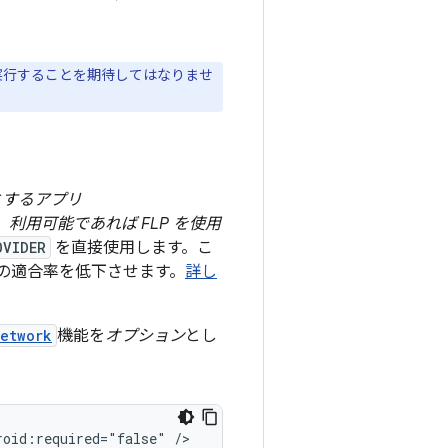
を実行することを期待してはなりませ
とするアプリ
利用可能であれば FLP を使用
OVIDER
を直接使用します。こ
置の適合率を低下させます。
詳し
network
機能を
オプション
とし
roid:required="false"