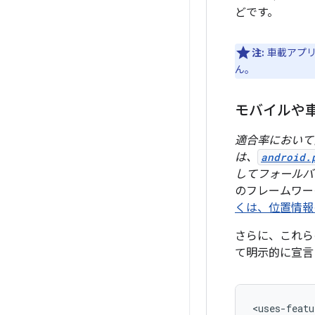
どです。
注:
車載アプリ
ん。
モバイルや
適合率において
は、
android.
してフォールバ
のフレームワー
くは、
位置情報
さらに、これら
て明示的に宣言
<uses-featu