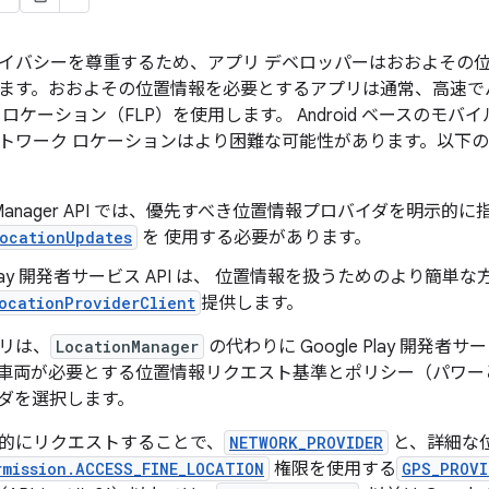
イバシーを尊重するため、アプリ デベロッパーはおおよその
ます。おおよその位置情報を必要とするアプリは通常、高速で
ロケーション（FLP）を使用します。 Android ベースのモ
ワーク ロケーションはより困難な可能性があります。以下の 2 つの 
ionManager API では、優先すべき位置情報プロバイダを明示的
LocationUpdates
を 使用する必要があります。
e Play 開発者サービス API は、 位置情報を扱うためのより簡単な
ocationProviderClient
提供します。
リは、
LocationManager
の代わりに Google Play 開発者サー
は、車両が必要とする位置情報リクエスト基準とポリシー（パワ
ダを選択します。
的にリクエストすることで、
NETWORK_PROVIDER
と、詳細な
rmission.ACCESS_FINE_LOCATION
権限を使用する
GPS_PROVI