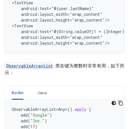
android:layout_height="wrap_content"/>

android:text="@{String.valueOf(1
+
ObservableArrayList
类在键为整数时非常有用，如下所
示：
Kotlin
Java
ObservableArrayList<Any
>
().
apply
{
add
(
"Google"
)
add
(
"Inc."
)
add
(
17
)