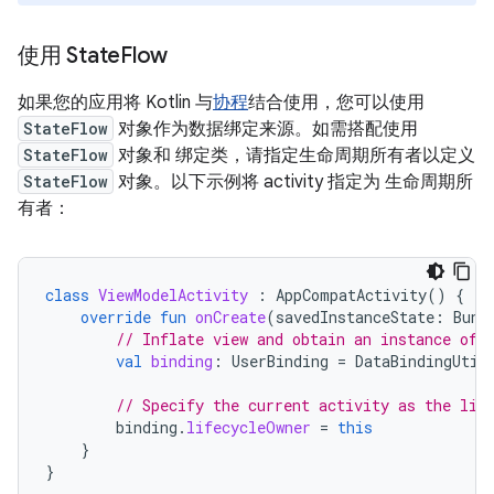
使用 State
Flow
如果您的应用将 Kotlin 与
协程
结合使用，您可以使用
StateFlow
对象作为数据绑定来源。如需搭配使用
StateFlow
对象和 绑定类，请指定生命周期所有者以定义
StateFlow
对象。以下示例将 activity 指定为 生命周期所
有者：
class
ViewModelActivity
:
AppCompatActivity
()
{
override
fun
onCreate
(
savedInstanceState
:
Bund
// Inflate view and obtain an instance of 
val
binding
:
UserBinding
=
DataBindingUtil
// Specify the current activity as the lif
binding
.
lifecycleOwner
=
this
}
}