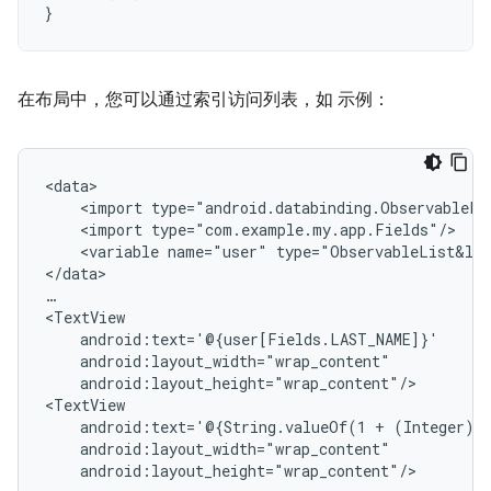
}
在布局中，您可以通过索引访问列表，如 示例：
<import
<import
<variable
name="user"
type="ObservableList&lt;
</data>

…

android:layout_height="wrap_content"/>

android:text='@{String.valueOf(1
+