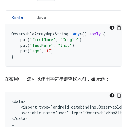
Kotlin
Java
ObservableArrayMap<String
,
Any
>
().
apply
{
put
(
"firstName"
,
"Google"
)
put
(
"lastName"
,
"Inc."
)
put
(
"age"
,
17
)
}
在布局中，您可以使用字符串键查找地图，如 示例：
<import
<variable
name="user"
type="ObservableMap&lt;S
</data>

…
