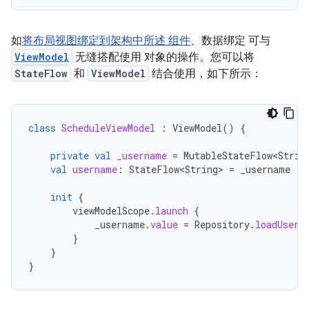
如
将布局视图绑定到架构中所述 组件
、数据绑定 可与
ViewModel
无缝搭配使用 对象的操作。您可以将
StateFlow
和
ViewModel
结合使用，如下所示：
class
ScheduleViewModel
:
ViewModel
()
{
private
val
_username
=
MutableStateFlow<Strin
val
username
:
StateFlow<String>
=
_username
init
{
viewModelScope
.
launch
{
_username
.
value
=
Repository
.
loadUserN
}
}
}