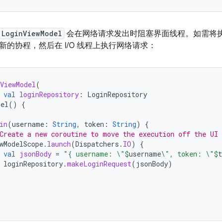
LoginViewModel
会在网络请求发出时阻塞界面线程。如需将
新的协程，然后在 I/O 线程上执行网络请求：
ViewModel
(
val
loginRepository
:
LoginRepository
del
()
{
in
(
username
:
String
,
token
:
String
)
{
Create a new coroutine to move the execution off the UI 
wModelScope
.
launch
(
Dispatchers
.
IO
)
{
val
jsonBody
=
"{ username: \"
$
username
\", token: \"
$
t
loginRepository
.
makeLoginRequest
(
jsonBody
)