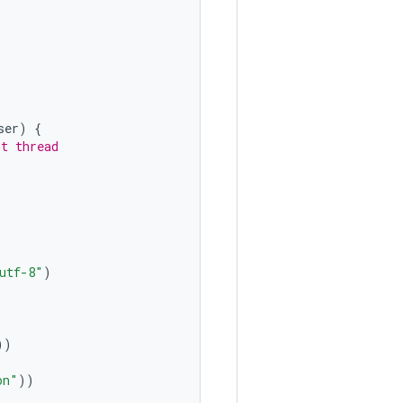
ser
)
{
nt thread
utf-8"
)
))
on"
))