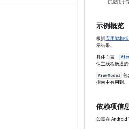
供您用于
示例概览
根据
应用架构指
示结果。
具体而言，
Vie
保主线程畅通的
ViewModel
包
指南中有用到。
依赖项信
如需在 Andr