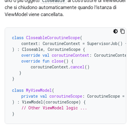
uno o più oggetti
Closeable
al costruttore di ViewModel
che si chiudono automaticamente quando l'istanza di
ViewModel viene cancellata.
class
CloseableCoroutineScope
(
context
:
CoroutineContext
=
SupervisorJob
()
+
)
:
Closeable
,
CoroutineScope
{
override
val
coroutineContext
:
CoroutineContex
override
fun
close
()
{
coroutineContext
.
cancel
()
}
}
class
MyViewModel
(
private
val
coroutineScope
:
CoroutineScope
=
C
)
:
ViewModel
(
coroutineScope
)
{
// Other ViewModel logic ...
}