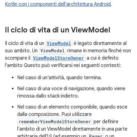
Kotlin con i componenti dell'architettura Android
.
Il ciclo di vita di un View
Model
Il ciclo di vita di un
ViewModel
è legato direttamente al
suo ambito. Un
ViewModel
rimane in memoria finché non
scompare il
ViewModelStoreOwner
a cui è definito
l'ambito Questo può verificarsi nei seguenti contesti:
Nel caso di un'attività, quando termina.
Nel caso di una voce di navigazione, quando viene
rimossa dallo stack indietro.
Nel caso di un elemento componibile, quando esce
dalla composizione. Puoi utilizzare
rememberViewModelStoreOwner
per definire
l'ambito di un ViewModel direttamente in una parte
arbitraria dell'UI (ad esempio un
Pager
o un