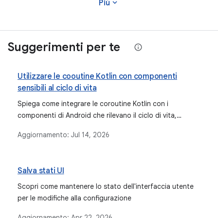
expand_more
Più
Suggerimenti per te
Utilizzare le cooutine Kotlin con componenti
sensibili al ciclo di vita
Spiega come integrare le coroutine Kotlin con i
componenti di Android che rilevano il ciclo di vita,
trattando gli ambiti integrati come ViewModelScope e gli
Aggiornamento:
Jul 14, 2026
ambiti associati alla composizione.
Salva stati UI
Scopri come mantenere lo stato dell'interfaccia utente
per le modifiche alla configurazione
Aggiornamento:
Apr 22, 2026