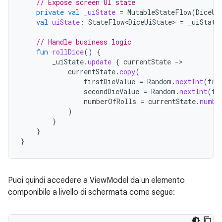
// Expose screen UI state
private
val
_uiState
=
MutableStateFlow
(
DiceUi
val
uiState
:
StateFlow<DiceUiState>
=
_uiState
// Handle business logic
fun
rollDice
()
{
_uiState
.
update
{
currentState
-
currentState
.
copy
(
firstDieValue
=
Random
.
nextInt
(
fro
secondDieValue
=
Random
.
nextInt
(
fr
numberOfRolls
=
currentState
.
numbe
)
}
}
}
Puoi quindi accedere a ViewModel da un elemento
componibile a livello di schermata come segue: