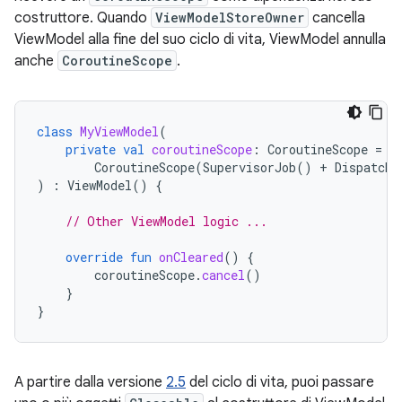
costruttore. Quando
ViewModelStoreOwner
cancella
ViewModel alla fine del suo ciclo di vita, ViewModel annulla
anche
CoroutineScope
.
class
MyViewModel
(
private
val
coroutineScope
:
CoroutineScope
=
CoroutineScope
(
SupervisorJob
()
+
Dispatche
)
:
ViewModel
()
{
// Other ViewModel logic ...
override
fun
onCleared
()
{
coroutineScope
.
cancel
()
}
}
A partire dalla versione
2.5
del ciclo di vita, puoi passare