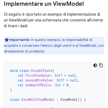
Implementare un View
Model
Di seguito è riportato un esempio di implementazione di
un ViewModel per una schermata che consente all'utente
di tirare i dadi.
Importante:
in questo esempio, la responsabilità di
acquisire e conservare l'elenco degli utenti è di ViewModel, non
direttamente di un'attività.
data
class
DiceUiState
(
val
firstDieValue
:
Int?
=
null
,
val
secondDieValue
:
Int?
=
null
,
val
numberOfRolls
:
Int
=
0
,
)
class
DiceRollViewModel
:
ViewModel
()
{