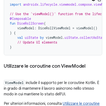
import
androidx.lifecycle.viewmodel.compose.viewMo
// Use the 'viewModel()' function from the lifecyc
@Composable
fun
DiceRollScreen
(
viewModel
:
DiceRollViewModel
=
viewModel
()
)
{
val
uiState
by
viewModel
.
uiState
.
collectAsStat
// Update UI elements
}
Utilizzare le coroutine con View
Model
ViewModel
include il supporto per le coroutine Kotlin. È
in grado di mantenere il lavoro asincrono nello stesso
modo in cui mantiene lo stato dell'UI.
Per ulteriori informazioni, consulta
Utilizzare le coroutine