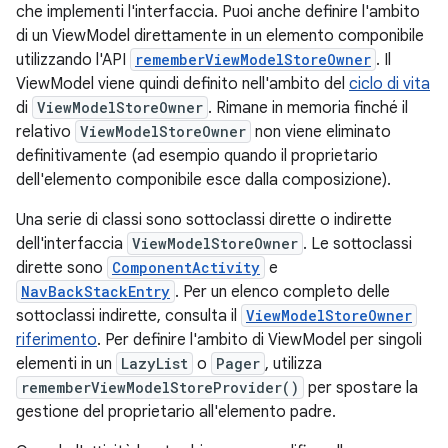
che implementi l'interfaccia. Puoi anche definire l'ambito
di un ViewModel direttamente in un elemento componibile
utilizzando l'API
rememberViewModelStoreOwner
. Il
ViewModel viene quindi definito nell'ambito del
ciclo di vita
di
ViewModelStoreOwner
. Rimane in memoria finché il
relativo
ViewModelStoreOwner
non viene eliminato
definitivamente (ad esempio quando il proprietario
dell'elemento componibile esce dalla composizione).
Una serie di classi sono sottoclassi dirette o indirette
dell'interfaccia
ViewModelStoreOwner
. Le sottoclassi
dirette sono
ComponentActivity
e
NavBackStackEntry
. Per un elenco completo delle
sottoclassi indirette, consulta il
ViewModelStoreOwner
riferimento
. Per definire l'ambito di ViewModel per singoli
elementi in un
LazyList
o
Pager
, utilizza
rememberViewModelStoreProvider()
per spostare la
gestione del proprietario all'elemento padre.