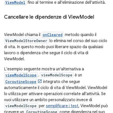
ViewModel
fino al termine e all'eliminazione dell'attività.
Cancellare le dipendenze di View
Model
ViewModel chiama il
onCleared
metodo quando il
ViewModelStoreOwner
lo elimina nel corso del suo ciclo
di vita. In questo modo puoi liberare spazio da qualsiasi
lavoro o dipendenza che segue il ciclo di vita di
ViewModel.
L'esempio seguente mostra un'alternativa a
viewModelScope
.
viewModelScope
è un
CoroutineScope
integrato che segue
automaticamente il ciclo di vita di ViewModel. ViewModel
lo utilizza per attivare operazioni correlate all'attività. Se
vuoi utilizzare un ambito personalizzato invece di
viewModelScope
per
semplificare i test
, ViewModel può
ricevere un
CoroutineScope
come dipendenza nel suo