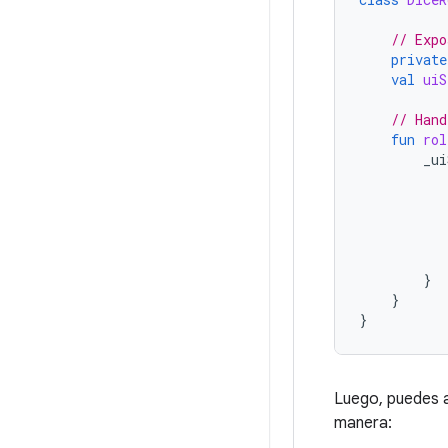
// Expo
private
val
uiS
// Hand
fun
rol
_ui
}
}
}
Luego, puedes a
manera: