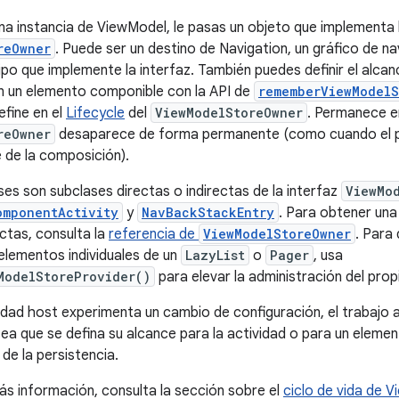
a instancia de ViewModel, le pasas un objeto que implementa l
reOwner
. Puede ser un destino de Navigation, un gráfico de n
tipo que implemente la interfaz. También puedes definir el alc
n un elemento componible con la API de
rememberViewModelS
fine en el
Lifecycle
del
ViewModelStoreOwner
. Permanece e
reOwner
desaparece de forma permanente (como cuando el pr
 de la composición).
ses son subclases directas o indirectas de la interfaz
ViewMo
omponentActivity
y
NavBackStackEntry
. Para obtener una
ectas, consulta la
referencia de
ViewModelStoreOwner
. Para 
lementos individuales de un
LazyList
o
Pager
, usa
ModelStoreProvider()
para elevar la administración del prop
idad host experimenta un cambio de configuración, el trabajo a
ea que se defina su alcance para la actividad o para un eleme
 de la persistencia.
s información, consulta la sección sobre el
ciclo de vida de 