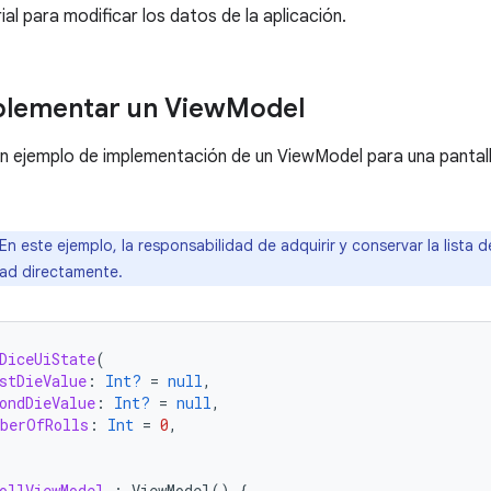
al para modificar los datos de la aplicación.
lementar un View
Model
 un ejemplo de implementación de un ViewModel para una pantall
En este ejemplo, la responsabilidad de adquirir y conservar la lista 
dad directamente.
DiceUiState
(
stDieValue
:
Int?
=
null
,
ondDieValue
:
Int?
=
null
,
berOfRolls
:
Int
=
0
,
ollViewModel
:
ViewModel
()
{