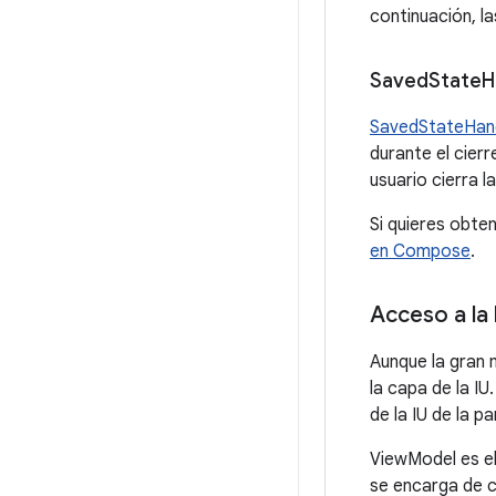
continuación, l
Saved
State
H
SavedStateHan
durante el cierr
usuario cierra l
Si quieres obte
en Compose
.
Acceso a la 
Aunque la gran 
la capa de la I
de la IU de la p
ViewModel es el
se encarga de c