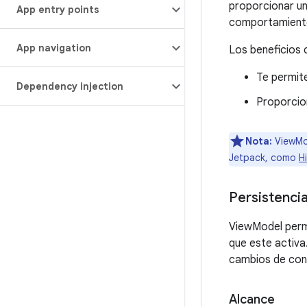
proporcionar un
App entry points
comportamientos
App navigation
Los beneficios 
Te permite
Dependency injection
Proporcion
Nota:
ViewMod
Jetpack, como
Hi
Persistenci
ViewModel permi
que este activa
cambios de conf
Alcance