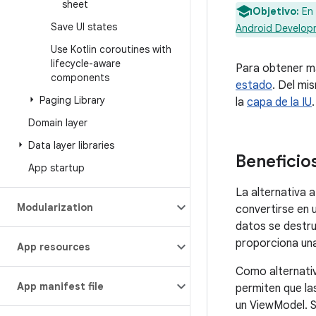
sheet
Objetivo:
En 
Save UI states
Android Develop
Use Kotlin coroutines with
lifecycle-aware
Para obtener má
components
estado
. Del mi
Paging Library
la
capa de la IU
.
Domain layer
Data layer libraries
Beneficio
App startup
La alternativa 
Modularization
convertirse en 
datos se destru
proporciona una
App resources
Como alternati
App manifest file
permiten que la
un ViewModel. S