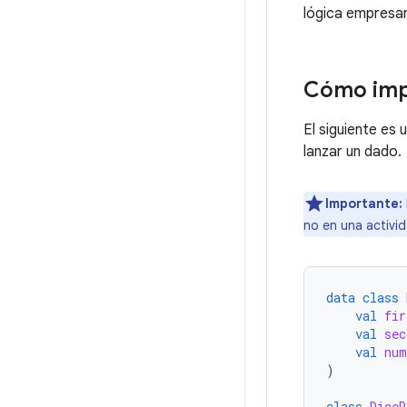
lógica empresari
Cómo imp
El siguiente es
lanzar un dado.
Importante:
no en una activi
data
class
val
fir
val
sec
val
num
)
class
DiceR