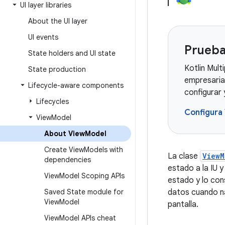
UI layer libraries
About the UI layer
UI events
Prueba
State holders and UI state
Kotlin Mult
State production
empresaria
Lifecycle-aware components
configurar
Lifecycles
Configura
View
Model
About View
Model
Create View
Models with
La clase
ViewM
dependencies
estado a la IU y
View
Model Scoping APIs
estado y lo con
Saved State module for
datos cuando na
View
Model
pantalla.
View
Model APIs cheat