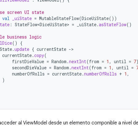
se screen UI state
val
_uiState
=
MutableStateFlow
(
DiceUiState
())
tate
:
StateFlow<DiceUiState>
=
_uiState
.
asStateFlow
()
le business logic
lDice
()
{
State
.
update
{
currentState
-
currentState
.
copy
(
firstDieValue
=
Random
.
nextInt
(
from
=
1
,
until
=
7
secondDieValue
=
Random
.
nextInt
(
from
=
1
,
until
=
numberOfRolls
=
currentState
.
numberOfRolls
+
1
,
)
cceder al ViewModel desde un elemento componible a nivel de l