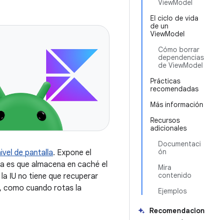
ViewModel
El ciclo de vida
de un
ViewModel
Cómo borrar
dependencias
de ViewModel
Prácticas
recomendadas
Más información
Recursos
adicionales
Documentaci
ón
vel de pantalla
. Expone el
aja es que almacena en caché el
Mira
contenido
la IU no tiene que recuperar
n, como cuando rotas la
Ejemplos
Recomendacion