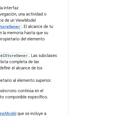
a interfaz
avegación, una actividad o
ance de un ViewModel
toreOwner
. El alcance de tu
n la memoria hasta que su
opietario del elemento
delStoreOwner
. Las subclases
 lista completa de las
definir el alcance de los
ietario al elemento superior.
síncrono continúa en el
nto componible específico.
ViewModel
que se incluye a