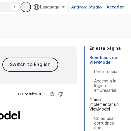
/
Android Studio
Acceder
En esta página
Beneficios de
ViewModel
Persistencia
Acceso a la
lógica
empresarial
¿Te resultó útil?
Cómo
implementar un
ViewModel
odel
Cómo usar
corrutinas
con