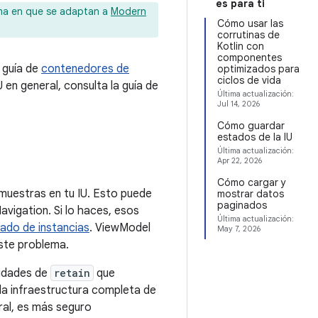
es para ti
rma en que se adaptan a
Modern
Cómo usar las
corrutinas de
Kotlin con
componentes
 guía de
contenedores de
optimizados para
ciclos de vida
en general, consulta la guía de
Última actualización:
Jul 14, 2026
Cómo guardar
estados de la IU
Última actualización:
Apr 22, 2026
Cómo cargar y
 muestras en tu IU. Esto puede
mostrar datos
paginados
vigation. Si lo haces, esos
Última actualización:
ado de instancias
. ViewModel
May 7, 2026
este problema.
cidades de
retain
que
 la infraestructura completa de
ral, es más seguro