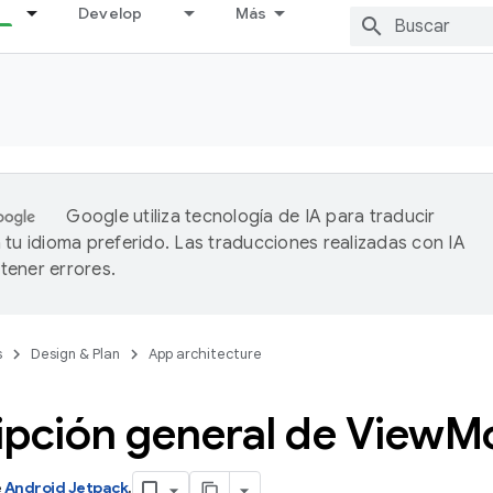
Develop
Más
Google utiliza tecnología de IA para traducir
 tu idioma preferido. Las traducciones realizadas con IA
ener errores.
s
Design & Plan
App architecture
ipción general de View
M
e
Android Jetpack
.