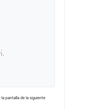
),
7
),
a pantalla de la siguiente