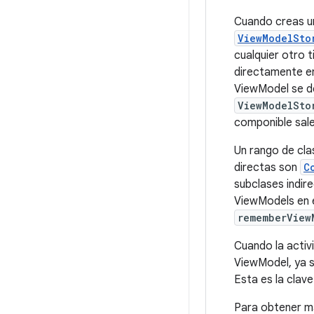
Cuando creas un
ViewModelSto
cualquier otro 
directamente e
ViewModel se de
ViewModelSto
componible sale
Un rango de cla
directas son
C
subclases indir
ViewModels en e
rememberView
Cuando la activ
ViewModel, ya s
Esta es la clave
Para obtener má