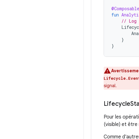
@Composabl
fun
Analyti
// Log 
Lifecyc
Ana
}
}
Avertisseme
Lifecycle.Even
signal.
Lifecycle
Sta
Pour les opérat
(visible) et être
Comme d'autres