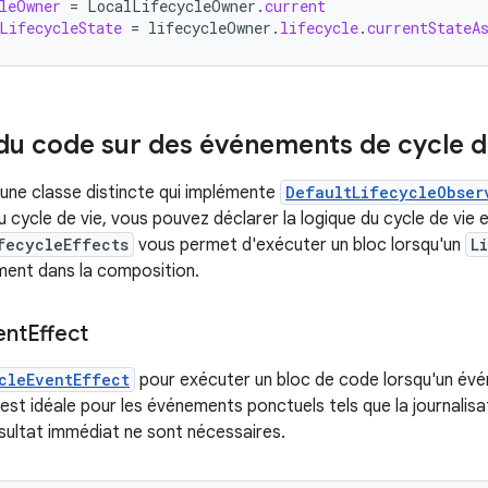
leOwner
=
LocalLifecycleOwner
.
current
LifecycleState
=
lifecycleOwner
.
lifecycle
.
currentStateA
du code sur des événements de cycle d
r une classe distincte qui implémente
DefaultLifecycleObser
cycle de vie, vous pouvez déclarer la logique du cycle de vie en
fecycleEffects
vous permet d'exécuter un bloc lorsqu'un
L
ment dans la composition.
ent
Effect
cleEventEffect
pour exécuter un bloc de code lorsqu'un évé
t idéale pour les événements ponctuels tels que la journalisati
ésultat immédiat ne sont nécessaires.