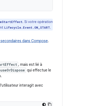
. Si votre opération
eStartEffect
ant
.
Lifecycle.Event.ON_START
s secondaires dans Compose
.
artEffect
, mais est lié à
auseOrDispose
qui effectue le
.
'utilisateur interagit avec