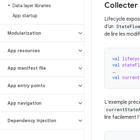
Collecter 
Data layer libraries
App startup
Lifecycle expos
d'un
StateFlo
Modularization
de lire les mod
App resources
val
lifecyc
val
stateFl
App manifest file
…
val
current
App entry points
L'exemple précé
App navigation
currentState
lire facilement 
Dependency injection