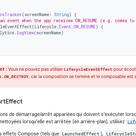
e
csTracker
(
screenName
:
String
)
{
an event when the app receives ON_RESUME (e.g. comes to
leEventEffect
(
Lifecycle
.
Event
.
ON_RESUME
)
{
lytics
.
logView
(
screenName
)
nt :
Vous ne pouvez pas utiliser
pour écout
LifecycleEventEffect
, car la composition se termine et le composable est 
t.ON_DESTROY
rt
Effect
ions de démarrage/arrêt appariées qui doivent s'exécuter lorsq
 nettoyées lorsqu'elle est arrêtée (en arrière-plan), utilisez
Lif
 effets Compose (tels que
LaunchedEffect
),
LifecycleSt