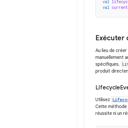
val
lifecyc
val
current
Exécuter 
Au lieu de crée
manuellement au 
spécifiques.
Li
produit directe
Lifecycle
Ev
Utilisez
Lifecy
Cette méthode es
réussite ni un r