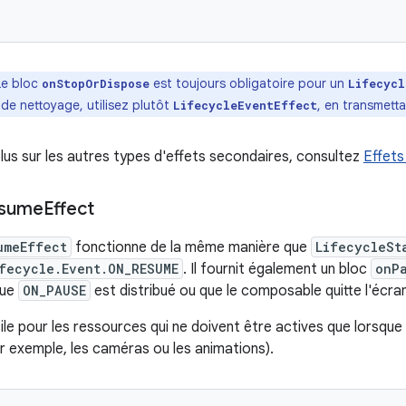
e bloc
est toujours obligatoire pour un
onStopOrDispose
Lifecycl
de nettoyage, utilisez plutôt
, en transmett
LifecycleEventEffect
plus sur les autres types d'effets secondaires, consultez
Effet
sume
Effect
umeEffect
fonctionne de la même manière que
LifecycleSt
fecycle.Event.ON_RESUME
. Il fournit également un bloc
onP
que
ON_PAUSE
est distribué ou que le composable quitte l'écran
ile pour les ressources qui ne doivent être actives que lorsque l
ar exemple, les caméras ou les animations).