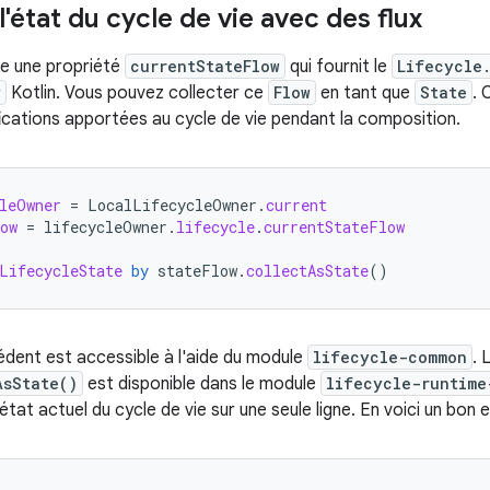
l'état du cycle de vie avec des flux
e une propriété
currentStateFlow
qui fournit le
Lifecycle
w
Kotlin. Vous pouvez collecter ce
Flow
en tant que
State
. 
ifications apportées au cycle de vie pendant la composition.
leOwner
=
LocalLifecycleOwner
.
current
ow
=
lifecycleOwner
.
lifecycle
.
currentStateFlow
LifecycleState
by
stateFlow
.
collectAsState
()
dent est accessible à l'aide du module
lifecycle-common
. 
AsState()
est disponible dans le module
lifecycle-runtime
l'état actuel du cycle de vie sur une seule ligne. En voici un bon 