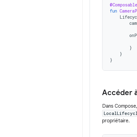
@Composabl
fun
Camera
Lifecyc
cam
onP
}
}
}
Accéder à
Dans Compose,
LocalLifecyc
propriétaire.