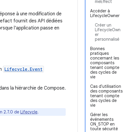
meEffect
Accéder à
éponse à une modification de
LifecycleOwner
efact fournit des API dédiées
Créer un
orsque l'application passe en
LifecycleOwn
er
personnalisé
Bonnes
pratiques
concernant les
composants
tenant compte
un
Lifecycle.Event
des cycles de
vie
Cas d'utilisation
 dans la hiérarchie de Compose.
des composants
tenant compte
des cycles de
vie
on 2.7.0 de
Lifecycle
.
Gérer les
événements
ON_STOP en
toute sécurité