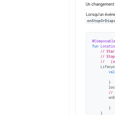
Un changement d
Lorsqu'un évé
onStopOrDisp
@Composabl
fun
Locatio
// Star
// Stop
//   (o
Lifecyc
val
}
loc
// 
onS
}
}