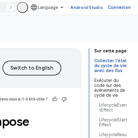
/
Android Studio
Connexion
Sur cette page
Collecter l'état
du cycle de vie
avec des flux
Exécuter du
code sur des
événements de
cycle de vie
enu vous a-t-il été utile ?
LifecycleEven
tEffect
ompose
LifecycleStart
Effect
LifecycleResu