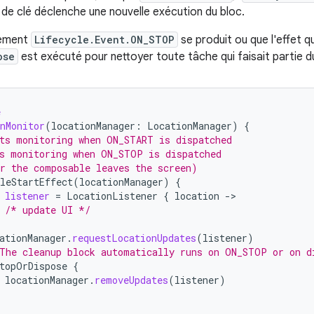
e clé déclenche une nouvelle exécution du bloc.
nement
Lifecycle.Event.ON_STOP
se produit ou que l'effet qu
ose
est exécuté pour nettoyer toute tâche qui faisait partie d
e
nMonitor
(
locationManager
:
LocationManager
)
{
ts monitoring when ON_START is dispatched
s monitoring when ON_STOP is dispatched
r the composable leaves the screen)
leStartEffect
(
locationManager
)
{
listener
=
LocationListener
{
location
-
/* update UI */
ationManager
.
requestLocationUpdates
(
listener
)
The cleanup block automatically runs on ON_STOP or on d
topOrDispose
{
locationManager
.
removeUpdates
(
listener
)