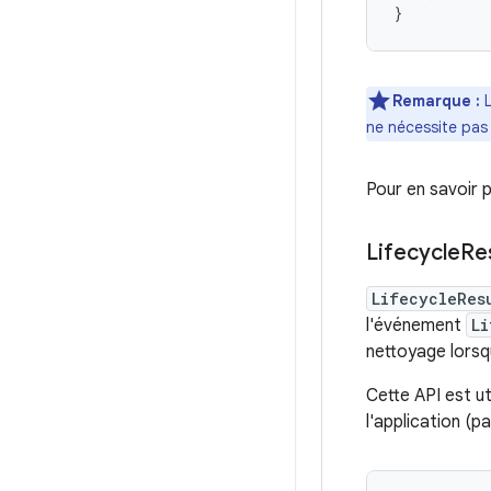
}
Remarque :
L
ne nécessite pas 
Pour en savoir 
Lifecycle
Re
LifecycleRes
l'événement
Li
nettoyage lors
Cette API est ut
l'application (p