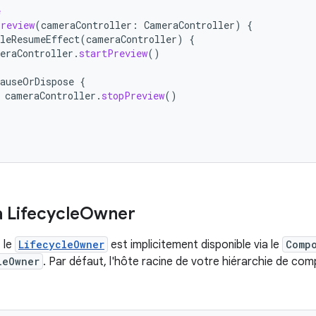
e
Preview
(
cameraController
:
CameraController
)
{
leResumeEffect
(
cameraController
)
{
eraController
.
startPreview
()
auseOrDispose
{
cameraController
.
stopPreview
()
 Lifecycle
Owner
 le
LifecycleOwner
est implicitement disponible via le
Comp
leOwner
. Par défaut, l'hôte racine de votre hiérarchie de com