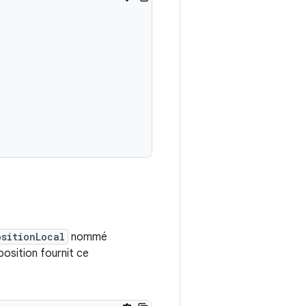
ositionLocal
nommé
position fournit ce