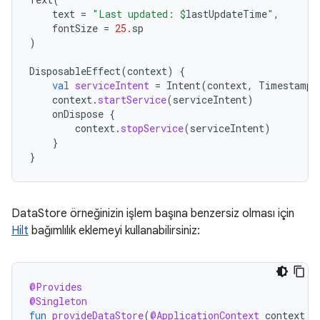
text
=
"Last updated: 
$
lastUpdateTime
"
,
fontSize
=
25.
sp
)
DisposableEffect
(
context
)
{
val
serviceIntent
=
Intent
(
context
,
TimestampU
context
.
startService
(
serviceIntent
)
onDispose
{
context
.
stopService
(
serviceIntent
)
}
}
DataStore örneğinizin işlem başına benzersiz olması için
Hilt
bağımlılık eklemeyi kullanabilirsiniz:
@Provides
@Singleton
fun
provideDataStore
(
@ApplicationContext
context
: