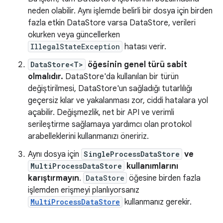
neden olabilir. Aynı işlemde belirli bir dosya için birden
fazla etkin DataStore varsa DataStore, verileri
okurken veya güncellerken
IllegalStateException
hatası verir.
DataStore<T>
öğesinin genel türü sabit
olmalıdır.
DataStore'da kullanılan bir türün
değiştirilmesi, DataStore'un sağladığı tutarlılığı
geçersiz kılar ve yakalanması zor, ciddi hatalara yol
açabilir. Değişmezlik, net bir API ve verimli
serileştirme sağlamaya yardımcı olan protokol
arabelleklerini kullanmanızı öneririz.
Aynı dosya için
SingleProcessDataStore
ve
MultiProcessDataStore
kullanımlarını
karıştırmayın
.
DataStore
öğesine birden fazla
işlemden erişmeyi planlıyorsanız
MultiProcessDataStore
kullanmanız gerekir.