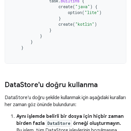
task
.
builtins
{
create
(
"java"
)
{
option
(
"lite"
)
}
create
(
"kotlin"
)
}
}
}
}
Data
Store'u doğru kullanma
DataStore'u doğru şekilde kullanmak için aşağıdaki kuralları
her zaman göz önünde bulundurun:
Aynı işlemde belirli bir dosya için hiçbir zaman
birden fazla
DataStore
örneği oluşturmayın.
Bu işlem, tüm DataStore işlevlerinin bozulmasına