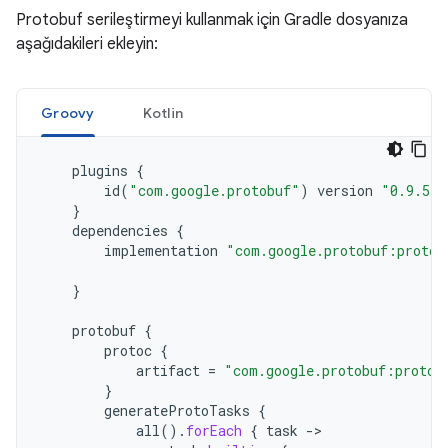
Protobuf serileştirmeyi kullanmak için Gradle dosyanıza
aşağıdakileri ekleyin:
Groovy
Kotlin
plugins
{
id
(
"com.google.protobuf"
)
version
"0.9.5"
}
dependencies
{
implementation
"com.google.protobuf:protob
}
protobuf
{
protoc
{
artifact
=
"com.google.protobuf:protoc
}
generateProtoTasks
{
all
().
forEach
{
task
->