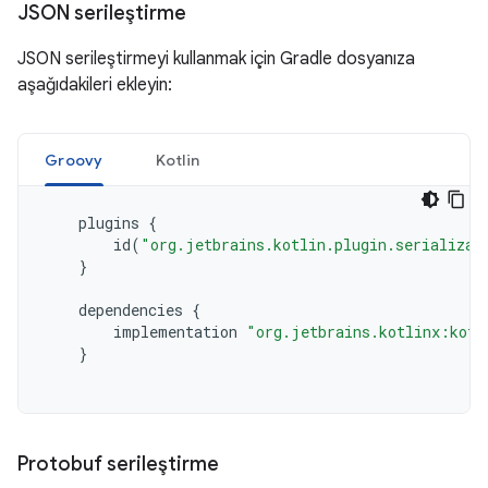
JSON serileştirme
JSON serileştirmeyi kullanmak için Gradle dosyanıza
aşağıdakileri ekleyin:
Groovy
Kotlin
plugins
{
id
(
"org.jetbrains.kotlin.plugin.serializat
}
dependencies
{
implementation
"org.jetbrains.kotlinx:kotl
}
Protobuf serileştirme