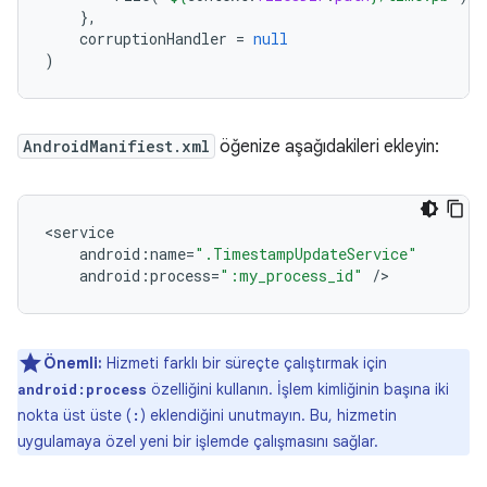
},
corruptionHandler
=
null
)
AndroidManifiest.xml
öğenize aşağıdakileri ekleyin:
<
service
android
:
name
=
".TimestampUpdateService"
android
:
process
=
":my_process_id"
/
Önemli:
Hizmeti farklı bir süreçte çalıştırmak için
özelliğini kullanın. İşlem kimliğinin başına iki
android:process
nokta üst üste (
) eklendiğini unutmayın. Bu, hizmetin
:
uygulamaya özel yeni bir işlemde çalışmasını sağlar.