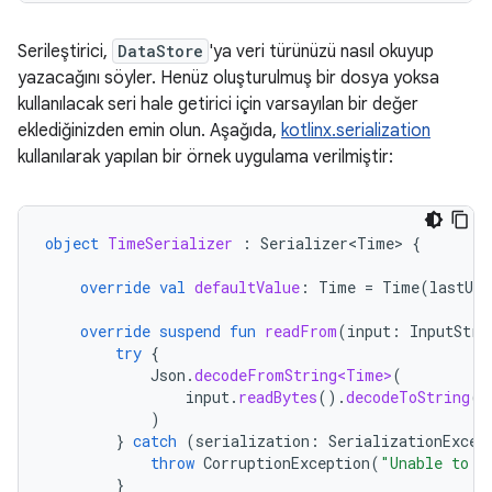
Serileştirici,
DataStore
'ya veri türünüzü nasıl okuyup
yazacağını söyler. Henüz oluşturulmuş bir dosya yoksa
kullanılacak seri hale getirici için varsayılan bir değer
eklediğinizden emin olun. Aşağıda,
kotlinx.serialization
kullanılarak yapılan bir örnek uygulama verilmiştir:
object
TimeSerializer
:
Serializer<Time>
{
override
val
defaultValue
:
Time
=
Time
(
lastUpd
override
suspend
fun
readFrom
(
input
:
InputStre
try
{
Json
.
decodeFromString<Time>
(
input
.
readBytes
().
decodeToString
()
)
}
catch
(
serialization
:
SerializationExcep
throw
CorruptionException
(
"Unable to r
}