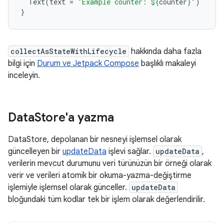
Text
(
text
=
"Example counter: 
${
counter
}
"
)
}
collectAsStateWithLifecycle
hakkında daha fazla
bilgi için
Durum ve Jetpack Compose
başlıklı makaleyi
inceleyin.
Data
Store'a yazma
DataStore, depolanan bir nesneyi işlemsel olarak
güncelleyen bir
updateData
işlevi sağlar.
updateData
,
verilerin mevcut durumunu veri türünüzün bir örneği olarak
verir ve verileri atomik bir okuma-yazma-değiştirme
işlemiyle işlemsel olarak günceller.
updateData
bloğundaki tüm kodlar tek bir işlem olarak değerlendirilir.