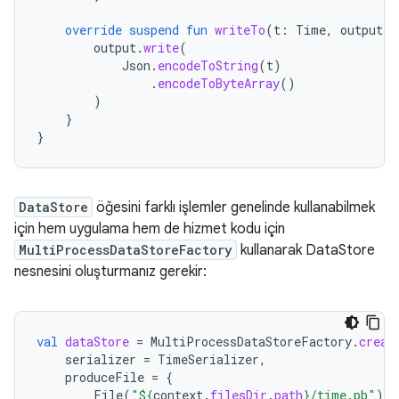
override
suspend
fun
writeTo
(
t
:
Time
,
output
:
output
.
write
(
Json
.
encodeToString
(
t
)
.
encodeToByteArray
()
)
}
}
DataStore
öğesini farklı işlemler genelinde kullanabilmek
için hem uygulama hem de hizmet kodu için
MultiProcessDataStoreFactory
kullanarak DataStore
nesnesini oluşturmanız gerekir:
val
dataStore
=
MultiProcessDataStoreFactory
.
creat
serializer
=
TimeSerializer
,
produceFile
=
{
File
(
"
${
context
.
filesDir
.
path
}
/time.pb"
)