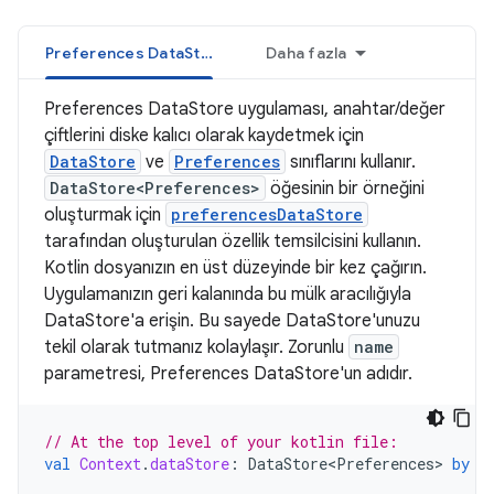
Preferences DataStore
Daha fazla
Preferences DataStore uygulaması, anahtar/değer
çiftlerini diske kalıcı olarak kaydetmek için
DataStore
ve
Preferences
sınıflarını kullanır.
DataStore<Preferences>
öğesinin bir örneğini
oluşturmak için
preferencesDataStore
tarafından oluşturulan özellik temsilcisini kullanın.
Kotlin dosyanızın en üst düzeyinde bir kez çağırın.
Uygulamanızın geri kalanında bu mülk aracılığıyla
DataStore'a erişin. Bu sayede DataStore'unuzu
tekil olarak tutmanız kolaylaşır. Zorunlu
name
parametresi, Preferences DataStore'un adıdır.
// At the top level of your kotlin file:
val
Context
.
dataStore
:
DataStore<Preferences>
by
p