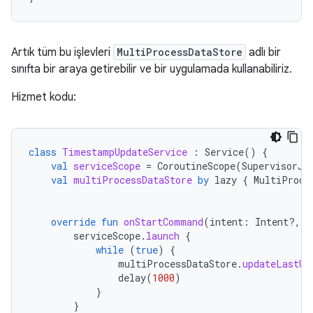
Artık tüm bu işlevleri
MultiProcessDataStore
adlı bir
sınıfta bir araya getirebilir ve bir uygulamada kullanabiliriz.
Hizmet kodu:
class
TimestampUpdateService
:
Service
()
{
val
serviceScope
=
CoroutineScope
(
SupervisorJo
val
multiProcessDataStore
by
lazy
{
MultiProce
override
fun
onStartCommand
(
intent
:
Intent?,
f
serviceScope
.
launch
{
while
(
true
)
{
multiProcessDataStore
.
updateLastUp
delay
(
1000
)
}
}