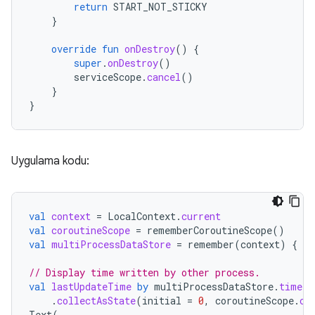
return
START_NOT_STICKY
}
override
fun
onDestroy
()
{
super
.
onDestroy
()
serviceScope
.
cancel
()
}
}
Uygulama kodu:
val
context
=
LocalContext
.
current
val
coroutineScope
=
rememberCoroutineScope
()
val
multiProcessDataStore
=
remember
(
context
)
{
Mu
// Display time written by other process.
val
lastUpdateTime
by
multiProcessDataStore
.
timeFl
.
collectAsState
(
initial
=
0
,
coroutineScope
.
co
Text
(