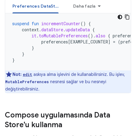
Preferences DataStore
Daha fazla
suspend
fun
incrementCounter
()
{
context
.
dataStore
.
updateData
{
it
.
toMutablePreferences
().
also
{
preferenc
preferences
[
EXAMPLE_COUNTER
]
=
(
prefer
}
}
}
Not:
askıya alma işlevini de kullanabilirsiniz. Bu işlev,
edit
nesnesi sağlar ve bu nesneyi
MutablePreferences
değiştirebilirsiniz.
Compose uygulamasında Data
Store'u kullanma