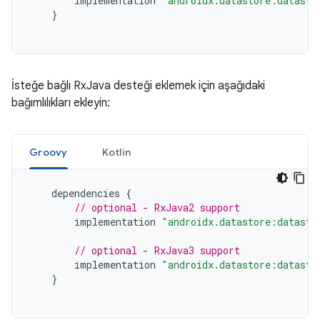
implementation
"androidx.datastore:datasto
}
İsteğe bağlı RxJava desteği eklemek için aşağıdaki
bağımlılıkları ekleyin:
Groovy
Kotlin
dependencies
{
// optional - RxJava2 support
implementation
"androidx.datastore:datasto
// optional - RxJava3 support
implementation
"androidx.datastore:datasto
}