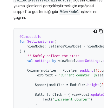
collectAsStateWithLifecycle
öğesini kullanın ve
yazma işlemlerini gerçekleştirmek için aşağıdaki
snippet'te gösterildiği gibi
ViewModel
işlevlerini
çağırın:
@Composable
fun
SettingsScreen
(
viewModel
:
SettingsViewModel
=
viewModel
(
)
{
// Safely collect the state
val
settings
by
viewModel
.
userSettings
.
co
Column
(
modifier
=
Modifier
.
padding
(
16.
dp
)
Text
(
text
=
"Current counter: 
${
setti
Spacer
(
modifier
=
Modifier
.
height
(
8.
d
Button
(
onClick
=
{
viewModel
.
updateCo
Text
(
"Increment Counter"
)
}