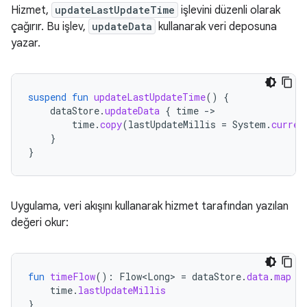
Hizmet,
updateLastUpdateTime
işlevini düzenli olarak
çağırır. Bu işlev,
updateData
kullanarak veri deposuna
yazar.
suspend
fun
updateLastUpdateTime
()
{
dataStore
.
updateData
{
time
-
time
.
copy
(
lastUpdateMillis
=
System
.
curren
}
}
Uygulama, veri akışını kullanarak hizmet tarafından yazılan
değeri okur:
fun
timeFlow
():
Flow<Long>
=
dataStore
.
data
.
map
{
time
.
lastUpdateMillis
}