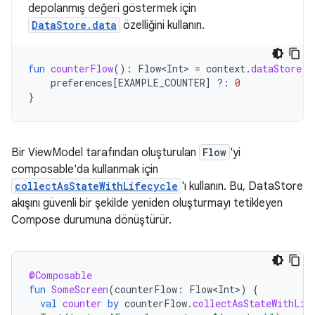
depolanmış değeri göstermek için
DataStore.data
özelliğini kullanın.
fun
counterFlow
():
Flow<Int>
=
context
.
dataStore
.
d
preferences
[
EXAMPLE_COUNTER
]
?:
0
}
Bir ViewModel tarafından oluşturulan
Flow
'yi
composable'da kullanmak için
collectAsStateWithLifecycle
'ı kullanın. Bu, DataStore
akışını güvenli bir şekilde yeniden oluşturmayı tetikleyen
Compose durumuna dönüştürür.
@Composable
fun
SomeScreen
(
counterFlow
:
Flow<Int>
)
{
val
counter
by
counterFlow
.
collectAsStateWithLif