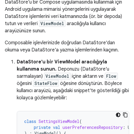
DataStore'u bir Compose uygulamasında kullanmak için
Android uygulama mimarisi yönergelerini uygulayarak
DataStore işlemlerini veri katmanınızda (ör. bir depoda)
tutun ve verileri
ViewModel
aracılığıyla kullanıcı
arayüzünüze sunun.
Composable işlevlerinizde doğrudan DataStore'dan
okuma veya DataStore'a yazma işlemlerinden kaçının.
DataStore'u bir ViewModel aracılığıyla
kullanıma sunun.
Deponuzu (DataStore'u
sarmalayan)
ViewModel
içine aktarın ve
Flow
öğesini
StateFlow
öğesine dönüştürün. Böylece
kullanıcı arayüzü, aşağıdaki snippet'te gösterildiği gibi
kolayca gözlemleyebilir:
class
SettingsViewModel
(
private
val
userPreferencesRepository
:
Us
)
:
ViewModel
()
{