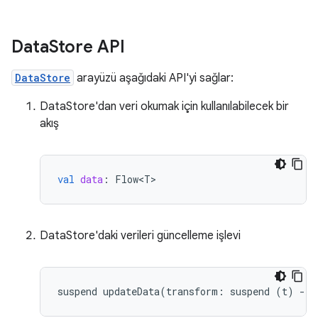
Data
Store API
DataStore
arayüzü aşağıdaki API'yi sağlar:
DataStore'dan veri okumak için kullanılabilecek bir
akış
val
data
:
Flow<T>
DataStore'daki verileri güncelleme işlevi
suspend
updateData
(
transform
:
suspend
(
t
)
-
>