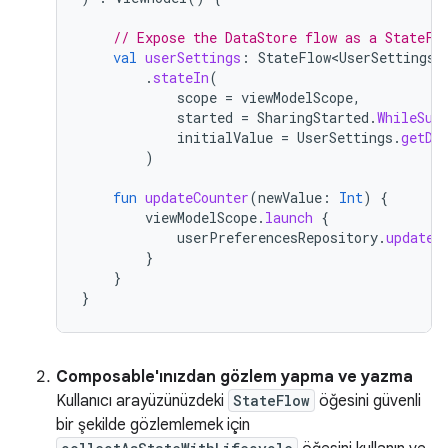
// Expose the DataStore flow as a StateFl
val
userSettings
:
StateFlow<UserSettings>
.
stateIn
(
scope
=
viewModelScope
,
started
=
SharingStarted
.
WhileSub
initialValue
=
UserSettings
.
getDe
)
fun
updateCounter
(
newValue
:
Int
)
{
viewModelScope
.
launch
{
userPreferencesRepository
.
updateC
}
}
}
Composable'ınızdan gözlem yapma ve yazma
Kullanıcı arayüzünüzdeki
StateFlow
öğesini güvenli
bir şekilde gözlemlemek için