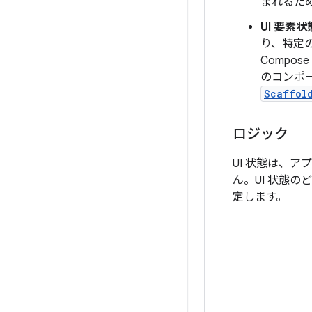
まれるた
UI 要素状
り、特定の
Comp
のコンポ
Scaffol
ロジック
UI 状態は、
ん。UI 状態
定します。