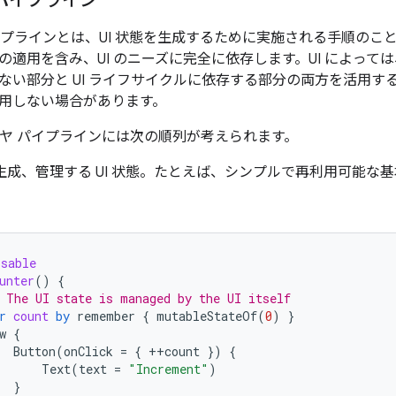
成パイプライン
パイプラインとは、UI 状態を生成するために実施される手順の
適用を含み、UI のニーズに完全に依存します。UI によっては
ない部分と UI ライフサイクルに依存する部分の両方を活用す
用しない場合があります。
レイヤ パイプラインには次の順列が考えられます。
が生成、管理する UI 状態。たとえば、シンプルで再利用可能
osable
unter
()
{
 The UI state is managed by the UI itself
r
count
by
remember
{
mutableStateOf
(
0
)
}
w
{
Button
(
onClick
=
{
++
count
})
{
Text
(
text
=
"Increment"
)
}