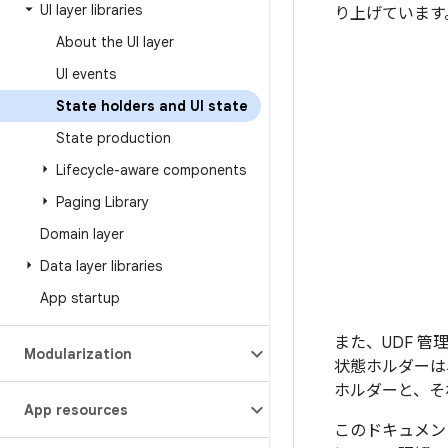
UI layer libraries
り上げています
About the UI layer
UI events
State holders and UI state
State production
Lifecycle-aware components
Paging Library
Domain layer
Data layer libraries
App startup
また、UDF 
Modularization
状態ホルダーは
ホルダーと、そ
App resources
このドキュメン