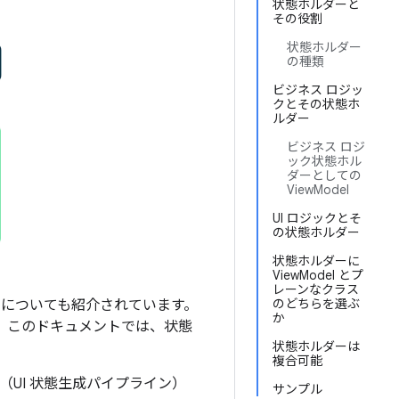
状態ホルダーと
その役割
状態ホルダー
の種類
ビジネス ロジッ
クとその状態ホ
ルダー
ビジネス ロジ
ック状態ホル
ダーとしての
ViewModel
UI ロジックとそ
の状態ホルダー
状態ホルダーに
ViewModel とプ
レーンなクラス
のどちらを選ぶ
トについても紹介されています。
か
。このドキュメントでは、状態
状態ホルダーは
複合可能
（UI 状態生成パイプライン）
サンプル