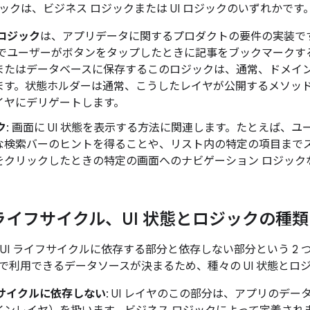
ックは、ビジネス ロジックまたは UI ロジックのいずれかです
ロジック
は、アプリデータに関するプロダクトの要件の実装で
リでユーザーがボタンをタップしたときに記事をブックマークす
またはデータベースに保存するこのロジックは、通常、ドメイ
ます。状態ホルダーは通常、こうしたレイヤが公開するメソッ
イヤにデリゲートします。
ク
: 画面に UI 状態を表示する方法
に関連します。たとえば、ユ
な検索バーのヒントを得ることや、リスト内の特定の項目まで
をクリックしたときの特定の画面へのナビゲーション ロジック
id ライフサイクル、UI 状態とロジックの種類
は、UI ライフサイクルに依存する部分と依存しない部分という 2
で利用できるデータソースが決まるため、種々の UI 状態とロ
フサイクルに依存しない
: UI レイヤのこの部分は、アプリのデ