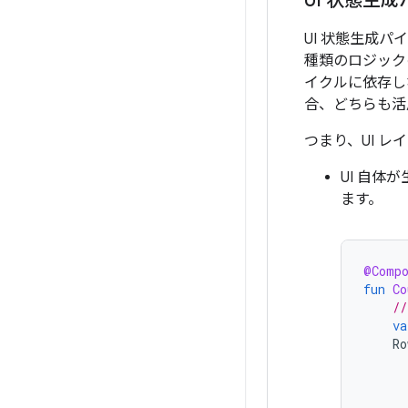
UI 状態生
UI 状態生成
種類のロジックの
イクルに依存し
合、どちらも活
つまり、UI 
UI 自体
ます。
@Comp
fun
Co
//
va
Ro