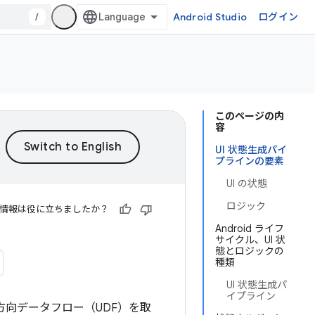
/
Android Studio
ログイン
このページの内
容
UI 状態生成パイ
プラインの要素
UI の状態
ロジック
情報は役に立ちましたか？
Android ライフ
サイクル、UI 状
態とロジックの
種類
UI 状態生成パ
イプライン
単方向データフロー（UDF）を取