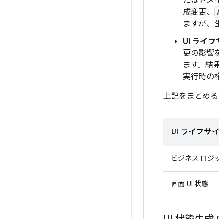
たはドメ
成変更、
ますが、
UI ライ
更の影響
ます。結
実行時の
上記をまとめる
UI ライフ
ビジネス ロジ
画面 UI 状態