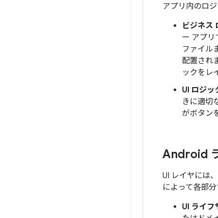
アプリ内のロジ
ビジネス 
ー アプ
ファイル
配置され
ックをレ
UI ロジッ
きに適切
がボタン
Andro
UI レイヤに
によって各部分
UI ライ