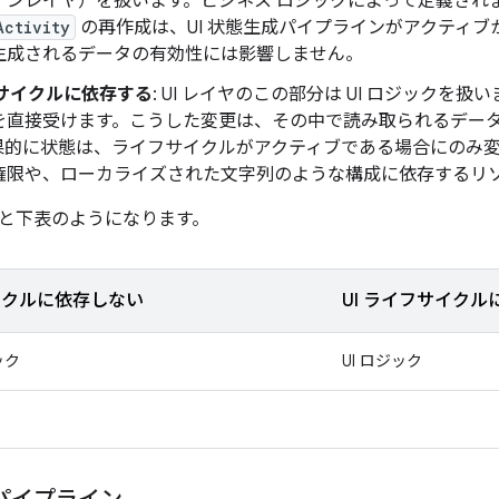
インレイヤ）を扱います。ビジネス ロジックによって定義されま
Activity
の再作成は、UI 状態生成パイプラインがアクティ
生成されるデータの有効性には影響しません。
フサイクルに依存する
: UI レイヤのこの部分は UI ロジックを
を直接受けます。こうした変更は、その中で読み取られるデー
果的に状態は、ライフサイクルがアクティブである場合にのみ
権限や、ローカライズされた文字列のような構成に依存するリ
と下表のようになります。
サイクルに依存しない
UI ライフサイクル
ック
UI ロジック