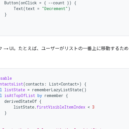
Button
(
onClick
=
{
--
count
})
{
Text
(
text
=
"Decrement"
)
}
ック → UI。たとえば、ユーザーがリストの一番上に移動する
osable
ntactsList
(
contacts
:
List<Contact>
)
{
l
listState
=
rememberLazyListState
()
l
isAtTopOfList
by
remember
{
derivedStateOf
{
listState
.
firstVisibleItemIndex
 < 
3
}