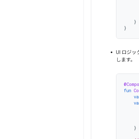
}
}
UI ロジ
します。
@Comp
fun
Co
va
va
}