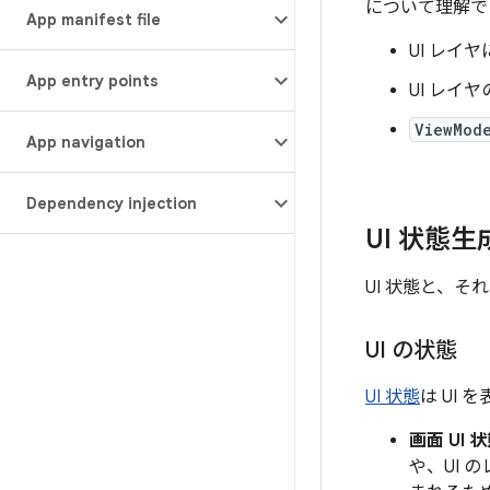
について理解で
App manifest file
UI レイ
App entry points
UI レイ
ViewMod
App navigation
Dependency injection
UI 状態
UI 状態と、そ
UI の状態
UI 状態
は UI
画面 UI 
や、UI