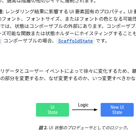
め、通常は階層の他のレイヤに接続されます。
態
: レンダリング結果に影響する UI 要素固有のプロパティ。U
フォント、フォントサイズ、またはフォントの色となる可能性があ
ose では、状態はコンポーザブルの外部にあります。コンポーザ
ーズ可能な関数または状態ホルダーにホイスティングすること
d
コンポーザブルの場合、
ScaffoldState
です。
アプリデータとユーザー イベントによって徐々に変化するため、
のどの部分を変更するか、なぜ変更するのか、いつ変更すべきか
図 2.
UI 状態のプロデューサとしてのロジック。