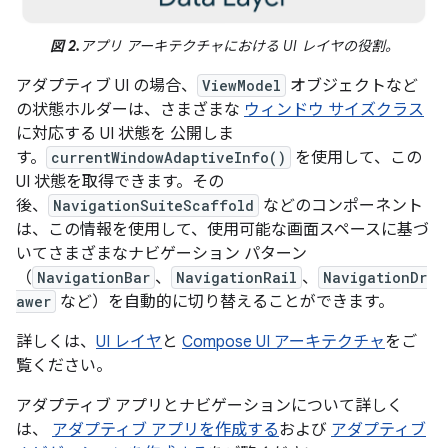
図 2.
アプリ アーキテクチャにおける UI レイヤの役割。
アダプティブ UI の場合、
ViewModel
オブジェクトなど
の状態ホルダーは、さまざまな
ウィンドウ サイズクラス
に対応する UI 状態を 公開しま
す。
currentWindowAdaptiveInfo()
を使用して、この
UI 状態を取得できます。その
後、
NavigationSuiteScaffold
などのコンポーネント
は、この情報を使用して、使用可能な画面スペースに基づ
いてさまざまなナビゲーション パターン
（
NavigationBar
、
NavigationRail
、
NavigationDr
awer
など）を自動的に切り替えることができます。
詳しくは、
UI レイヤ
と
Compose UI アーキテクチャ
をご
覧ください。
アダプティブ アプリとナビゲーションについて詳しく
は、
アダプティブ アプリを作成する
および
アダプティブ