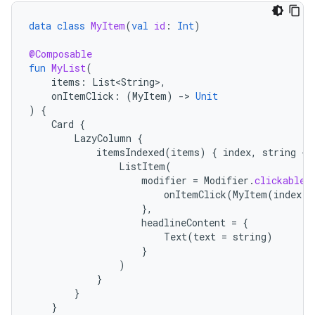
data
class
MyItem
(
val
id
:
Int
)
@Composable
fun
MyList
(
items
:
List<String>
,
onItemClick
:
(
MyItem
)
-
>
Unit
)
{
Card
{
LazyColumn
{
itemsIndexed
(
items
)
{
index
,
string
-
ListItem
(
modifier
=
Modifier
.
clickable
onItemClick
(
MyItem
(
index
))
},
headlineContent
=
{
Text
(
text
=
string
)
}
)
}
}
}