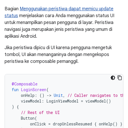
Bagian
Menggunakan peristiwa dapat memicu update
status
menjelaskan cara Anda menggunakan status UI
untuk menampilkan pesan pengguna di layar. Peristiwa
navigasi juga merupakan jenis peristiwa yang umum di
aplikasi Android.
Jika peristiwa dipicu di UI karena pengguna mengetuk
tombol, UI akan menanganinya dengan mengekspos
peristiwa ke composable pemanggil.
@Composable
fun
LoginScreen
(
onHelp
:
()
-
>
Unit
,
// Caller navigates to the
viewModel
:
LoginViewModel
=
viewModel
()
)
{
// Rest of the UI
Button
(
onClick
=
dropUnlessResumed
{
onHelp
()
}