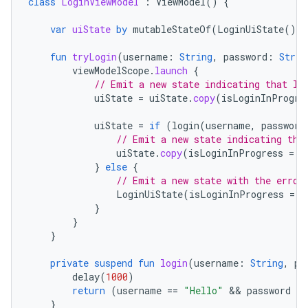
class
LoginViewModel
:
ViewModel
()
{
var
uiState
by
mutableStateOf
(
LoginUiState
())
fun
tryLogin
(
username
:
String
,
password
:
Strin
viewModelScope
.
launch
{
// Emit a new state indicating that lo
uiState
=
uiState
.
copy
(
isLoginInProgre
uiState
=
if
(
login
(
username
,
password
// Emit a new state indicating tha
uiState
.
copy
(
isLoginInProgress
=
f
}
else
{
// Emit a new state with the error
LoginUiState
(
isLoginInProgress
=
f
}
}
}
private
suspend
fun
login
(
username
:
String
,
pa
delay
(
1000
)
return
(
username
==
"Hello"
 && 
password
==
}