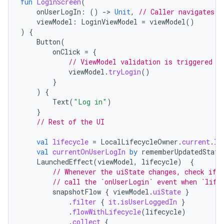
fun
LoginScreen
(
onUserLogIn
:
()
-
>
Unit
,
// Caller navigates t
viewModel
:
LoginViewModel
=
viewModel
()
)
{
Button
(
onClick
=
{
// ViewModel validation is triggered
viewModel
.
tryLogin
()
}
)
{
Text
(
"Log in"
)
}
// Rest of the UI
val
lifecycle
=
LocalLifecycleOwner
.
current
.
li
val
currentOnUserLogIn
by
rememberUpdatedState
LaunchedEffect
(
viewModel
,
lifecycle
)
{
// Whenever the uiState changes, check if 
// call the `onUserLogin` event when `life
snapshotFlow
{
viewModel
.
uiState
}
.
filter
{
it
.
isUserLoggedIn
}
.
flowWithLifecycle
(
lifecycle
)
.
collect
{