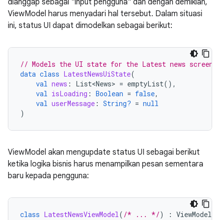
dianggap sebagai "input pengguna" dan dengan demikian,
ViewModel harus menyadari hal tersebut. Dalam situasi
ini, status UI dapat dimodelkan sebagai berikut:
// Models the UI state for the Latest news screen.
data
class
LatestNewsUiState
(
val
news
:
List<News>
=
emptyList
(),
val
isLoading
:
Boolean
=
false
,
val
userMessage
:
String?
=
null
)
ViewModel akan mengupdate status UI sebagai berikut
ketika logika bisnis harus menampilkan pesan sementara
baru kepada pengguna:
class
LatestNewsViewModel
(
/* ... */
)
:
ViewModel
(