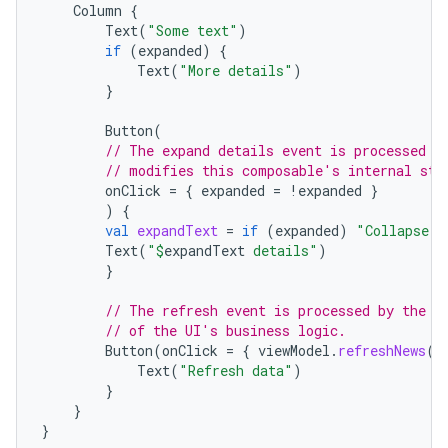
Column
{
Text
(
"Some text"
)
if
(
expanded
)
{
Text
(
"More details"
)
}
Button
(
// The expand details event is processed b
// modifies this composable's internal sta
onClick
=
{
expanded
=
!
expanded
}
)
{
val
expandText
=
if
(
expanded
)
"Collapse"
Text
(
"
$
expandText
 details"
)
}
// The refresh event is processed by the V
// of the UI's business logic.
Button
(
onClick
=
{
viewModel
.
refreshNews
()
Text
(
"Refresh data"
)
}
}
}