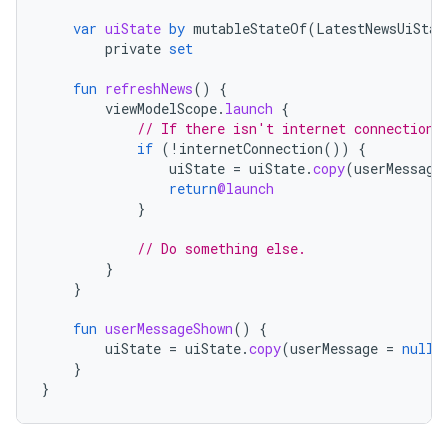
var
uiState
by
mutableStateOf
(
LatestNewsUiStat
private
set
fun
refreshNews
()
{
viewModelScope
.
launch
{
// If there isn't internet connection,
if
(
!
internetConnection
())
{
uiState
=
uiState
.
copy
(
userMessage
return
@launch
}
// Do something else.
}
}
fun
userMessageShown
()
{
uiState
=
uiState
.
copy
(
userMessage
=
null
)
}
}