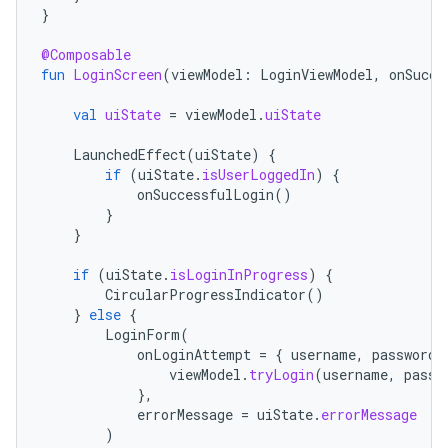
}
@Composable
fun
LoginScreen
(
viewModel
:
LoginViewModel
,
onSucce
val
uiState
=
viewModel
.
uiState
LaunchedEffect
(
uiState
)
{
if
(
uiState
.
isUserLoggedIn
)
{
onSuccessfulLogin
()
}
}
if
(
uiState
.
isLoginInProgress
)
{
CircularProgressIndicator
()
}
else
{
LoginForm
(
onLoginAttempt
=
{
username
,
password
viewModel
.
tryLogin
(
username
,
passw
},
errorMessage
=
uiState
.
errorMessage
)