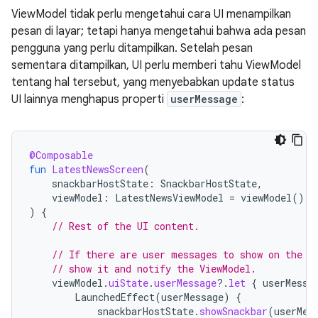
ViewModel tidak perlu mengetahui cara UI menampilkan
pesan di layar; tetapi hanya mengetahui bahwa ada pesan
pengguna yang perlu ditampilkan. Setelah pesan
sementara ditampilkan, UI perlu memberi tahu ViewModel
tentang hal tersebut, yang menyebabkan update status
UI lainnya menghapus properti
userMessage
:
@Composable
fun
LatestNewsScreen
(
snackbarHostState
:
SnackbarHostState
,
viewModel
:
LatestNewsViewModel
=
viewModel
(),
)
{
// Rest of the UI content.
// If there are user messages to show on the s
// show it and notify the ViewModel.
viewModel
.
uiState
.
userMessage
?.
let
{
userMessa
LaunchedEffect
(
userMessage
)
{
snackbarHostState
.
showSnackbar
(
userMes