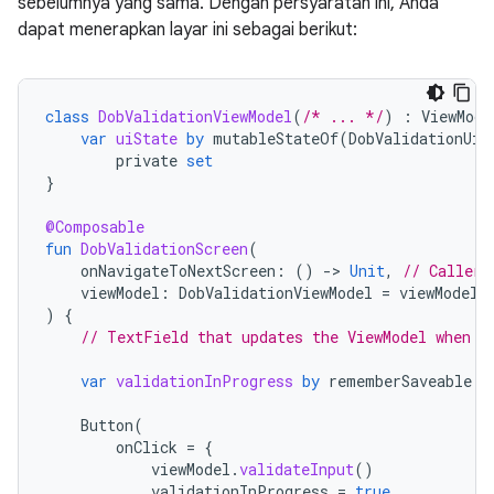
sebelumnya yang sama. Dengan persyaratan ini, Anda
dapat menerapkan layar ini sebagai berikut:
class
DobValidationViewModel
(
/* ... */
)
:
ViewMode
var
uiState
by
mutableStateOf
(
DobValidationUiS
private
set
}
@Composable
fun
DobValidationScreen
(
onNavigateToNextScreen
:
()
-
>
Unit
,
// Caller 
viewModel
:
DobValidationViewModel
=
viewModel
(
)
{
// TextField that updates the ViewModel when a
var
validationInProgress
by
rememberSaveable
{
Button
(
onClick
=
{
viewModel
.
validateInput
()
validationInProgress
=
true