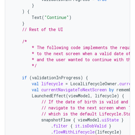
}
)
{
Text
(
"Continue"
)
}
// Rest of the UI
/*
        * The following code implements the requir
        * to the next screen when a valid date of 
        * and the user wanted to continue with the
        */
if
(
validationInProgress
)
{
val
lifecycle
=
LocalLifecycleOwner
.
curren
val
currentNavigateToNextScreen
by
remembe
LaunchedEffect
(
viewModel
,
lifecycle
)
{
// If the date of birth is valid and t
// navigate to the next screen when `l
// which is the default Lifecycle.Stat
snapshotFlow
{
viewModel
.
uiState
}
.
filter
{
it
.
isDobValid
}
.
flowWithLifecycle
(
lifecycle
)