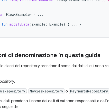
a
:
Flow<Example>
=
...
fun
modifyData
(
example
:
Example
)
{
...
}
ni di denominazione in questa guida
 le classi del repository prendono il nome dai dati di cui sono r
pository
.
ewsRepository
,
MoviesRepository
o
PaymentsRepository
ini dati prendono il nome dai dati di cui sono responsabili e dall'
a seguente: