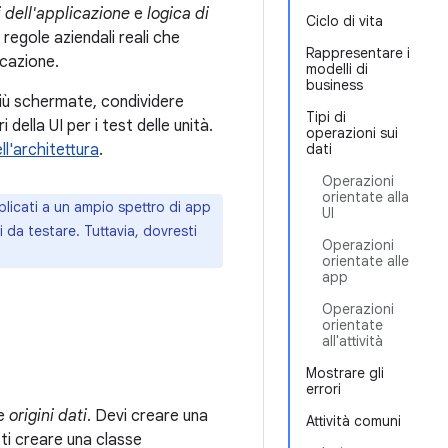
i dell'applicazione
e
logica di
Ciclo di vita
 regole aziendali reali che
Rappresentare i
icazione.
modelli di
business
 più schermate, condividere
Tipi di
 della UI per i test delle unità.
operazioni sui
l'architettura
.
dati
Operazioni
orientate alla
plicati a un ampio spettro di app
UI
i da testare. Tuttavia, dovresti
Operazioni
orientate alle
app
Operazioni
orientate
all'attività
Mostrare gli
errori
te
origini dati
. Devi creare una
Attività comuni
sti creare una classe