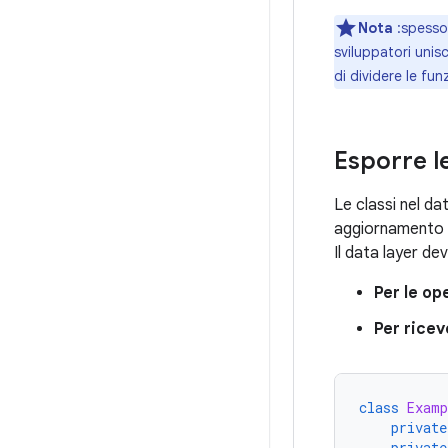
Nota
:spesso,
sviluppatori unisc
di dividere le fun
Esporre l
Le classi nel da
aggiornamento e
Il data layer de
Per le op
Per ricev
class
Examp
private
private