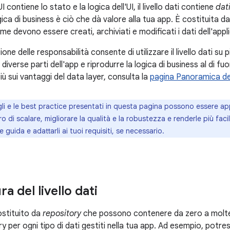
 UI contiene lo stato e la logica dell'UI, il livello dati contiene
dat
gica di business è ciò che dà valore alla tua app. È costituita da
 devono essere creati, archiviati e modificati i dati dell'appl
ne delle responsabilità consente di utilizzare il livello dati su
diverse parti dell'app e riprodurre la logica di business al di fuori
iù sui vantaggi del data layer, consulta la
pagina Panoramica del
gli e le best practice presentati in questa pagina possono essere ap
o di scalare, migliorare la qualità e la robustezza e renderle più facil
ee guida e adattarli ai tuoi requisiti, se necessario.
ra del livello dati
 costituito da
repository
che possono contenere da zero a mol
y per ogni tipo di dati gestiti nella tua app. Ad esempio, potre