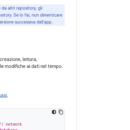
a altri repository, gli
ository. Se lo fai, non dimenticare
 versione successiva dell'app.
creazione, lettura,
e modifiche ai dati nel tempo.
ussi
.
// network
database