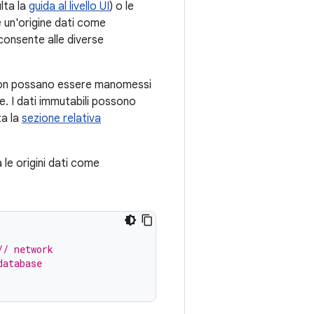
lta la
guida al livello UI
) o le
 un'origine dati come
 consente alle diverse
non possano essere manomessi
te. I dati immutabili possono
ta la
sezione relativa
a le origini dati come
// network
database