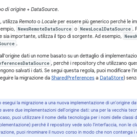
po di origine
+
DataSource
.
i, utilizza
Remoto
o
Locale
per essere più generico perché le 
sempio,
NewsRemoteDataSource
o
NewsLocalDataSource
. 
te sia importante, utilizza il tipo di sorgente. Ad esempio,
News
Source
.
ll'origine dati un nome basato su un dettaglio di implementazi
eferencesDataSource
, perché i repository che utilizzano qu
ono salvati i dati. Se segui questa regola, puoi modificare l'i
eguire la migrazione da
SharedPreferences
a
DataStore
) senz
esegui la migrazione a una nuova implementazione di un'origine dati
i e avere due implementazioni dell'origine dati: una per la vecchia te
aso, puoi utilizzare il nome della tecnologia per i nomi delle classi di 
plementazione) perché il repository vede solo l'interfaccia, non le clas
razione, puoi rinominare il nuovo corso in modo che non contenga i 