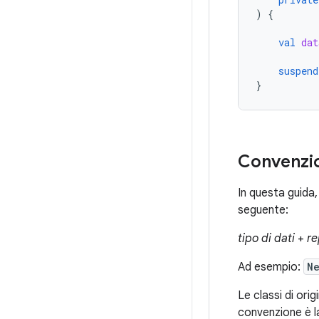
)
{
val
dat
suspend
}
Convenzio
In questa guida,
seguente:
tipo di dati
+
re
Ad esempio:
N
Le classi di orig
convenzione è l