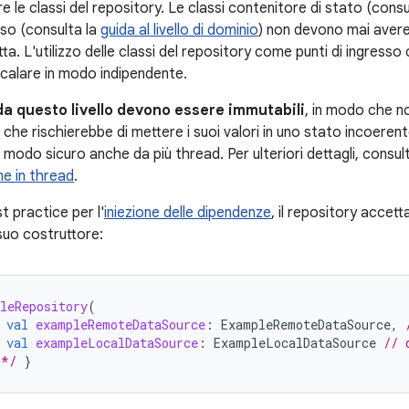
 le classi del repository. Le classi contenitore di stato (consu
'uso (consulta la
guida al livello di dominio
) non devono mai avere
ta. L'utilizzo delle classi del repository come punti di ingresso
scalare in modo indipendente.
 da questo livello devono essere immutabili
, in modo che 
 il che rischierebbe di mettere i suoi valori in uno stato incoeren
n modo sicuro anche da più thread. Per ulteriori dettagli, consul
ne in thread
.
 practice per l'
iniezione delle dipendenze
, il repository accett
suo costruttore:
leRepository
(
val
exampleRemoteDataSource
:
ExampleRemoteDataSource
,
val
exampleLocalDataSource
:
ExampleLocalDataSource
// 
 */
}