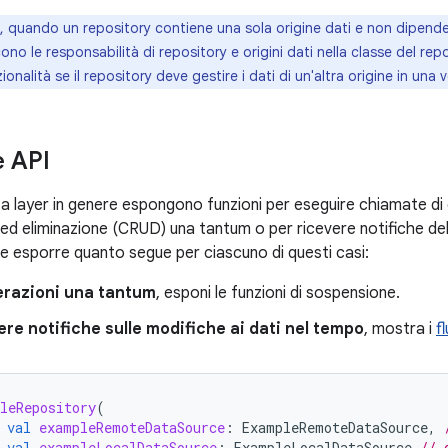
 quando un repository contiene una sola origine dati e non dipende d
ono le responsabilità di repository e origini dati nella classe del rep
zionalità se il repository deve gestire i dati di un'altra origine in una
e API
ta layer in genere espongono funzioni per eseguire chiamate di 
d eliminazione (CRUD) una tantum o per ricevere notifiche dell
ve esporre quanto segue per ciascuno di questi casi:
erazioni una tantum
, esponi le funzioni di sospensione.
ere notifiche sulle modifiche ai dati nel tempo
, mostra i
fl
leRepository
(
val
exampleRemoteDataSource
:
ExampleRemoteDataSource
,
val
exampleLocalDataSource
:
ExampleLocalDataSource
// 