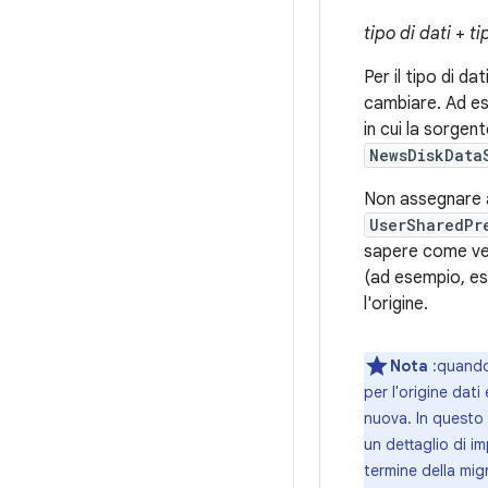
tipo di dati
+
ti
Per il tipo di dat
cambiare. Ad e
in cui la sorgen
NewsDiskData
Non assegnare a
UserSharedPr
sapere come veng
(ad esempio, es
l'origine.
Nota
:quando 
per l'origine dat
nuova. In questo c
un dettaglio di im
termine della mig