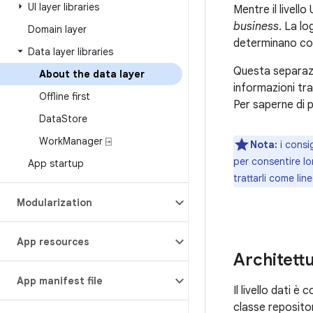
UI layer libraries
Mentre il livello
business
. La lo
Domain layer
determinano come
Data layer libraries
Questa separazio
About the data layer
informazioni tra 
Offline first
Per saperne di p
Data
Store
Work
Manager ⍈
Nota:
i consi
per consentire lor
App startup
trattarli come lin
Modularization
App resources
Architettu
App manifest file
Il livello dati è
classe repositor