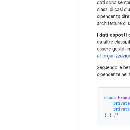
dati sono sempre
classi di casi d
dipendenza diret
architetture di 
I dati esposti
da altre classi,
essere gestiti i
all'organizzazio
Seguendo le best
dipendenze nel 
class
Examp
private
private
)
{
/* ...