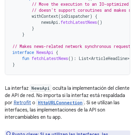
// Move the execution to an IO-optimized t
// doesn't support coroutines and makes sy
withContext
(
ioDispatcher
)
{
newsApi
.
fetchLatestNews
()
}
}
// Makes news-related network synchronous requests
interface
NewsApi
{
fun
fetchLatestNews
():
List<ArticleHeadline>
}
La interfaz
NewsApi
oculta la implementación del cliente
de API de red. No importa si la interfaz está respaldada
por
Retrofit
o
HttpURLConnection
. Si se utilizan las
interfaces, las implementaciones de la API son
intercambiables en tu app.
Punto clave:
Si se utilizan las interfaces, las