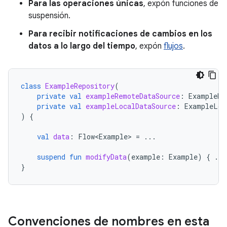
Para las operaciones únicas
, expón funciones de
suspensión.
Para recibir notificaciones de cambios en los
datos a lo largo del tiempo
, expón
flujos
.
class
ExampleRepository
(
private
val
exampleRemoteDataSource
:
ExampleRe
private
val
exampleLocalDataSource
:
ExampleLoc
)
{
val
data
:
Flow<Example>
=
...
suspend
fun
modifyData
(
example
:
Example
)
{
...
}
Convenciones de nombres en esta