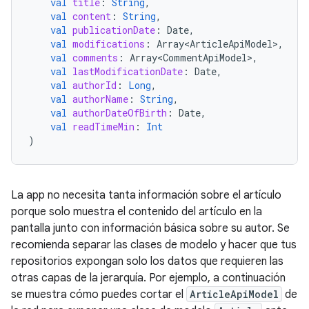
val
title
:
String
,
val
content
:
String
,
val
publicationDate
:
Date
,
val
modifications
:
Array<ArticleApiModel>
,
val
comments
:
Array<CommentApiModel>
,
val
lastModificationDate
:
Date
,
val
authorId
:
Long
,
val
authorName
:
String
,
val
authorDateOfBirth
:
Date
,
val
readTimeMin
:
Int
)
La app no necesita tanta información sobre el artículo
porque solo muestra el contenido del artículo en la
pantalla junto con información básica sobre su autor. Se
recomienda separar las clases de modelo y hacer que tus
repositorios expongan solo los datos que requieren las
otras capas de la jerarquía. Por ejemplo, a continuación
se muestra cómo puedes cortar el
ArticleApiModel
de