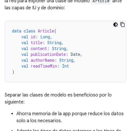
la red para exponer una clase de modelo
Article
ante
las capas de IU y de dominio:
data
class
Article
(
val
id
:
Long
,
val
title
:
String
,
val
content
:
String
,
val
publicationDate
:
Date
,
val
authorName
:
String
,
val
readTimeMin
:
Int
)
Separar las clases de modelo es beneficioso por lo
siguiente:
Ahorra memoria de la app porque reduce los datos
solo a los necesarios.