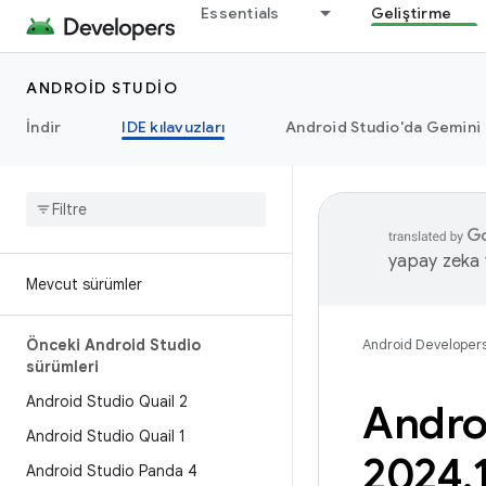
Essentials
Geliştirme
ANDROID STUDIO
İndir
IDE kılavuzları
Android Studio'da Gemini
yapay zeka t
Mevcut sürümler
Önceki Android Studio
Android Developer
sürümleri
Android Studio Quail 2
Androi
Android Studio Quail 1
2024
.
Android Studio Panda 4