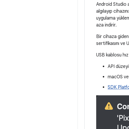
Android Studio a
algılayıp cihazı
uygulama yükleme
aza indirir.
Bir cihaza giden
sertifikasını ve
USB kablosu hız a
API düzeyi
macOS veya
SDK Platf