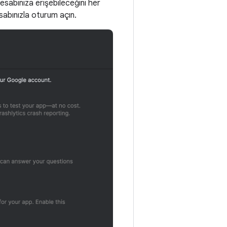
hesabınıza erişebileceğini her
esabınızla oturum açın.