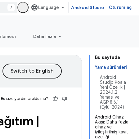
/
Android Studio
Oturum aç
zlemesi
Daha fazla
Bu sayfada
Yama sürümleri
Android
Studio Koala
Yeni Özellik |
2024.1.2
Yaması ve
Bu size yardımcı oldu mu?
AGP 8.6.1
(Eylül 2024)
Dağıtım
|
Android Cihaz
Akışı: Daha fazla
cihaz ve
iyileştirilmiş kayıt
özelliği