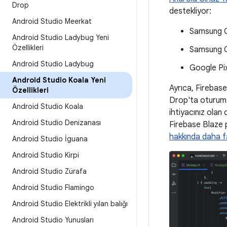
Drop
destekliyor:
Android Studio Meerkat
Samsung G
Android Studio Ladybug Yeni
Özellikleri
Samsung G
Android Studio Ladybug
Google Pi
Android Studio Koala Yeni
Ayrıca, Firebase
Özellikleri
Drop'ta oturum a
Android Studio Koala
ihtiyacınız olan 
Android Studio Denizanası
Firebase Blaze p
hakkında daha fa
Android Studio İguana
Android Studio Kirpi
Android Studio Zürafa
Android Studio Flamingo
Android Studio Elektrikli yılan balığı
Android Studio Yunusları