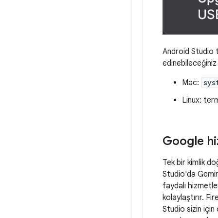
Android Studio t
edinebileceğiniz 
Mac:
sys
Linux: ter
Google hi
Tek bir kimlik 
Studio'da Gemini
faydalı hizmetle
kolaylaştırır. F
Studio sizin için