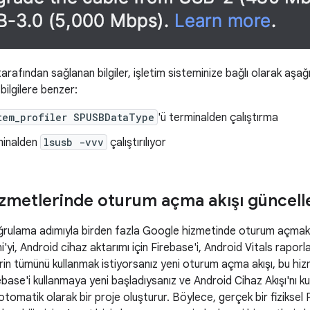
arafından sağlanan bilgiler, işletim sisteminize bağlı olarak aşağı
bilgilere benzer:
tem_profiler SPUSBDataType
'ü terminalden çalıştırma
minalden
lsusb -vvv
çalıştırılıyor
zmetlerinde oturum açma akışı güncell
doğrulama adımıyla birden fazla Google hizmetinde oturum açmak 
'yi, Android cihaz aktarımı için Firebase'i, Android Vitals raporla
rin tümünü kullanmak istiyorsanız yeni oturum açma akışı, bu hi
irebase'i kullanmaya yeni başladıysanız ve Android Cihaz Akışı'nı k
 otomatik olarak bir proje oluşturur. Böylece, gerçek bir fiziksel 