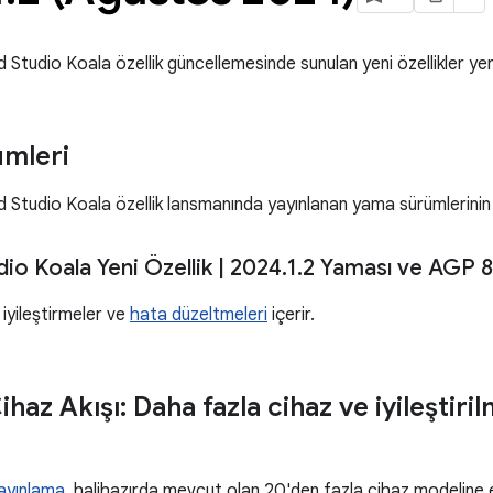
 Studio Koala özellik güncellemesinde sunulan yeni özellikler yer
mleri
 Studio Koala özellik lansmanında yayınlanan yama sürümlerinin li
io Koala Yeni Özellik
|
2024
.
1
.
2 Yaması ve AGP 8
iyileştirmeler ve
hata düzeltmeleri
içerir.
haz Akışı: Daha fazla cihaz ve iyileştirilm
ayınlama
, halihazırda mevcut olan 20'den fazla cihaz modeline e