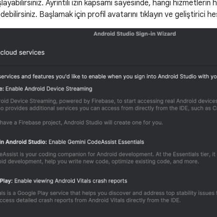
ayabilirsiniz. Ayrıntılı izin kapsamı sayesinde, hangi hizmetlerin 
bilirsiniz. Başlamak için profil avatarını tıklayın ve geliştirici h