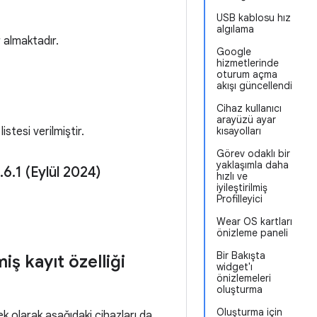
USB kablosu hız
algılama
 almaktadır.
Google
hizmetlerinde
oturum açma
akışı güncellendi
Cihaz kullanıcı
arayüzü ayar
stesi verilmiştir.
kısayolları
Görev odaklı bir
yaklaşımla daha
.
6
.
1 (Eylül 2024)
hızlı ve
iyileştirilmiş
Profilleyici
Wear OS kartları
önizleme paneli
Bir Bakışta
iş kayıt özelliği
widget'ı
önizlemeleri
oluşturma
Oluşturma için
k olarak aşağıdaki cihazları da