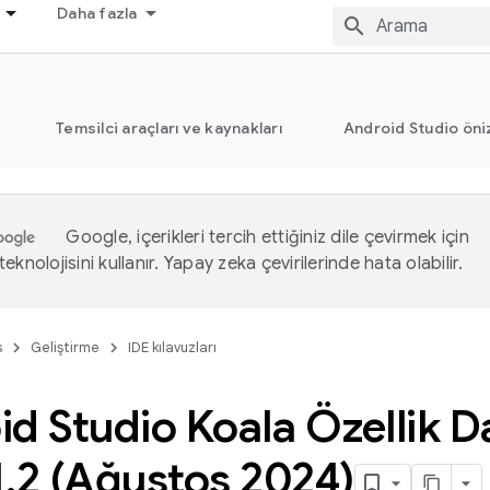
Daha fazla
Temsilci araçları ve kaynakları
Android Studio öni
Google, içerikleri tercih ettiğiniz dile çevirmek için
eknolojisini kullanır. Yapay zeka çevirilerinde hata olabilir.
s
Geliştirme
IDE kılavuzları
d Studio Koala Özellik 
1
.
2 (Ağustos 2024)