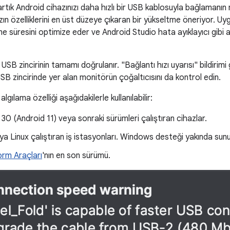
rtık Android cihazınızı daha hızlı bir USB kablosuyla bağlamanı
nızın özelliklerini en üst düzeye çıkaran bir yükseltme öneriyor. U
 süresini optimize eder ve Android Studio hata ayıklayıcı gibi a
 USB zincirinin tamamı doğrulanır. "Bağlantı hızı uyarısı" bildirim
 USB zincirinde yer alan monitörün çoğaltıcısını da kontrol edin.
lgılama özelliği aşağıdakilerle kullanılabilir:
 30 (Android 11) veya sonraki sürümleri çalıştıran cihazlar.
 Linux çalıştıran iş istasyonları. Windows desteği yakında sun
orm Araçları
'nın en son sürümü.