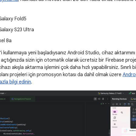
alaxy Fold5
alaxy S23 Ultra
xel 8a
'i kullanmaya yeni başladıysanız Android Studio, cihaz aktarımını
çtığınızda sizin için otomatik olarak ücretsiz bir Firebase proje
cihazı akışla aktarma işlemini çok daha hızlı yapabilirsiniz. Sınırlı
lanı projeleri için promosyon kotası da dahil olmak üzere
Androi
zla bilgi edinin
.