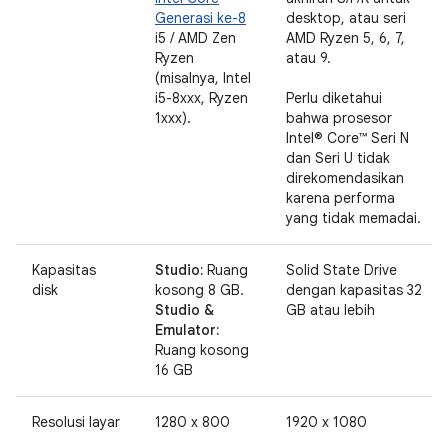
Generasi ke-8
desktop, atau seri
i5 / AMD Zen
AMD Ryzen 5, 6, 7,
Ryzen
atau 9.
(misalnya, Intel
i5-8xxx, Ryzen
Perlu diketahui
1xxx).
bahwa prosesor
Intel® Core™ Seri N
dan Seri U tidak
direkomendasikan
karena performa
yang tidak memadai.
Kapasitas
Studio:
Ruang
Solid State Drive
disk
kosong 8 GB.
dengan kapasitas 32
Studio &
GB atau lebih
Emulator:
Ruang kosong
16 GB
Resolusi layar
1280 x 800
1920 x 1080