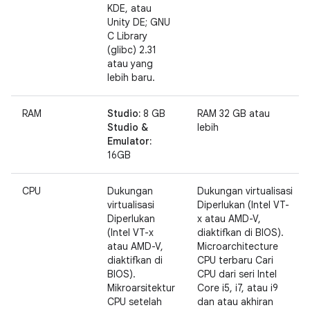
KDE, atau
Unity DE; GNU
C Library
(glibc) 2.31
atau yang
lebih baru.
RAM
Studio:
8 GB
RAM 32 GB atau
Studio &
lebih
Emulator:
16GB
CPU
Dukungan
Dukungan virtualisasi
virtualisasi
Diperlukan (Intel VT-
Diperlukan
x atau AMD-V,
(Intel VT-x
diaktifkan di BIOS).
atau AMD-V,
Microarchitecture
diaktifkan di
CPU terbaru Cari
BIOS).
CPU dari seri Intel
Mikroarsitektur
Core i5, i7, atau i9
CPU setelah
dan atau akhiran