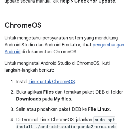
update secara manual, klik
Help > Check for Update
.
Chrome
OS
Untuk mengetahui persyaratan sistem yang mendukung
Android Studio dan Android Emulator, lihat
pengembangan
Android
di dokumentasi ChromeOS.
Untuk menginstal Android Studio di ChromeOS, ikuti
langkah-langkah berikut:
Instal
Linux untuk ChromeOS
.
Buka aplikasi
Files
dan temukan paket DEB di folder
Downloads
pada
My files
.
Salin atau pindahkan paket DEB ke
File Linux
.
Di terminal Linux ChromeOS, jalankan
sudo apt
install ./android-studio-panda2-cros.deb