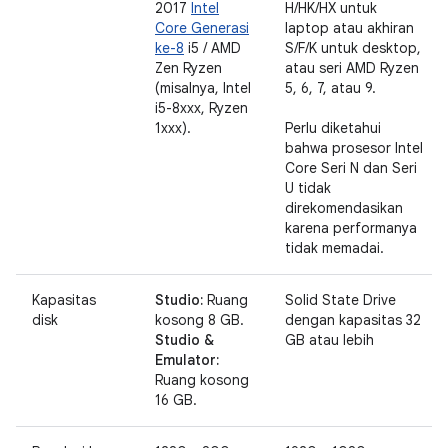
2017
Intel
H/HK/HX untuk
Core Generasi
laptop atau akhiran
ke-8
i5 / AMD
S/F/K untuk desktop,
Zen Ryzen
atau seri AMD Ryzen
(misalnya, Intel
5, 6, 7, atau 9.
i5-8xxx, Ryzen
1xxx).
Perlu diketahui
bahwa prosesor Intel
Core Seri N dan Seri
U tidak
direkomendasikan
karena performanya
tidak memadai.
Kapasitas
Studio:
Ruang
Solid State Drive
disk
kosong 8 GB.
dengan kapasitas 32
Studio &
GB atau lebih
Emulator:
Ruang kosong
16 GB.