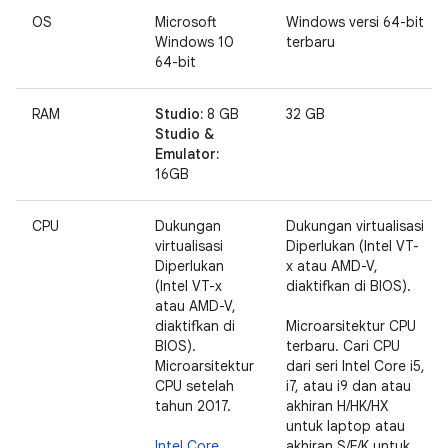
OS
Microsoft
Windows versi 64-bit
Windows 10
terbaru
64-bit
RAM
Studio:
8 GB
32 GB
Studio &
Emulator:
16GB
CPU
Dukungan
Dukungan virtualisasi
virtualisasi
Diperlukan (Intel VT-
Diperlukan
x atau AMD-V,
(Intel VT-x
diaktifkan di BIOS).
atau AMD-V,
diaktifkan di
Microarsitektur CPU
BIOS).
terbaru. Cari CPU
Microarsitektur
dari seri Intel Core i5,
CPU setelah
i7, atau i9 dan atau
tahun 2017.
akhiran H/HK/HX
untuk laptop atau
Intel Core
akhiran S/F/K untuk