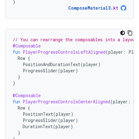
}
ComposeMaterial3
.
kt
// You can rearrange the composables into a layout
@Composable
fun
PlayerProgressControlsLeftAligned
(
player
:
Play
Row
{
PositionAndDurationText
(
player
)
ProgressSlider
(
player
)
}
}
@Composable
fun
PlayerProgressControlsCenterAligned
(
player
:
Pl
Row
{
PositionText
(
player
)
ProgressSlider
(
player
)
DurationText
(
player
)
}
}