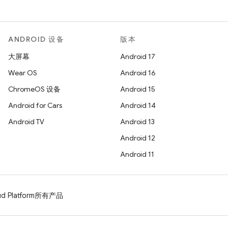
ANDROID 设备
版本
大屏幕
Android 17
Wear OS
Android 16
ChromeOS 设备
Android 15
Android for Cars
Android 14
Android TV
Android 13
Android 12
Android 11
d Platform
所有产品