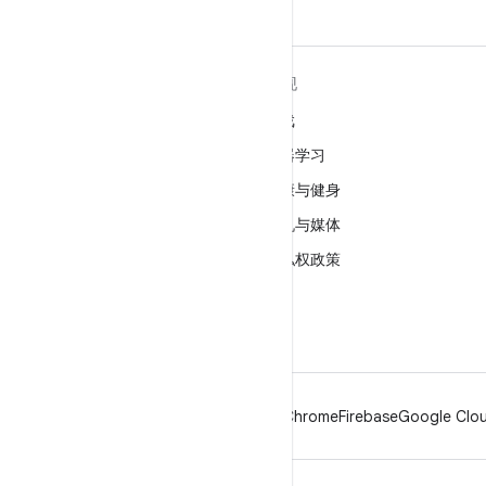
关于 ANDROID
发现
Android
游戏
适用于企业的 Android
机器学习
安全
健康与健身
源代码
相机与媒体
新闻
隐私权政策
博客
5G
播客
Android
Chrome
Firebase
Google Clou