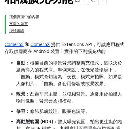
這個頁面中的內容
支援的裝置
後續步驟
Camera2
和
CameraX
提供 Extensions API，可讓應用程式
存取供應商在 Android 裝置上實作的下列擴充功能：
自動：
根據目前的場景背景調整擴充模式，這取決於
廠商導入的程式庫。舉例來說，在低光源環境下，
「自動」模式會切換為「夜視」模式來拍照。如果是
人像相片，「自動」會套用修容或散景效果。
散景：
凸顯前景主體，並模糊背景。通常用於拍攝人
物肖像照，背景會柔和模糊。
修容：
修飾肌膚紋理、眼圈色調等。
高動態範圍 (HDR)：
擴大曝光範圍，拍出更生動的相
片。在 HDR 模式下，相機會以不同曝光值拍攝多張