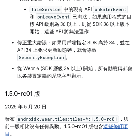
TileService
中的現有 API
onEnterEvent
和
onLeaveEvent
已淘汰，如果應用程式的目
標 API 級別為 36 以上，則從 SDK 36 以上版本
開始，這些 API 將無法運作
修正重大錯誤：如果用戶端指定 SDK 高於 34，並在
API 34 上要求更新動態磚，就會導致
SecurityException
。
從 Wear 6 (SDK 層級 36 以上) 開始，所有動態磚都會
以各裝置定義的系統字型顯示。
1
.
5
.
0-rc01 版
2025 年 5 月 20 日
發布
androidx.wear.tiles:tiles-*:1.5.0-rc01
，與
前一版相比沒有任何異動。1.5.0-rc01 版包含
這些修訂項
目
。