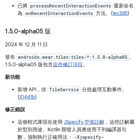
已將
processRecentInteractionEvents
重新命名
為
onRecentInteractionEvents
方法。(
Iec3d5
)
1
.
5
.
0-alpha05 版
2024 年 12 月 11 日
發布
androidx.wear.tiles:tiles-*:1.5.0-alpha05
。
1.5.0-alpha05 版包含
這些修訂項目
。
新功能
新增 API，供
TileService
分批處理互動事件。
(
I04d1b
)
修正錯誤
這個程式庫現在使用
JSpecify 空值註解
，這些註解屬
於型別用途。Kotlin 開發人員應使用下列編譯器引
數，強制執行正確用法：
-Xjspecify-