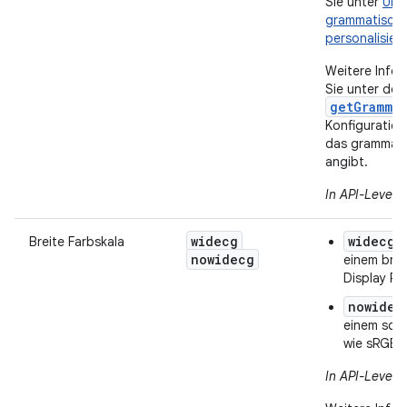
Sie unter
UI I
grammatisch
personalisier
Weitere Infor
Sie unter der
getGramma
Konfiguratio
das grammati
angibt.
In API-Level 
widecg
widecg
Breite Farbskala
:
nowidecg
einem brei
Display P
nowidec
einem sch
wie sRGB
In API-Level 2