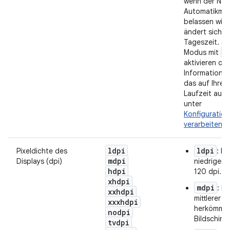
wenn der Nac
Automatikmod
belassen wird.
ändert sich d
Tageszeit. Si
U
Modus mit
aktivieren ode
Informationen
das auf Ihre
Laufzeit auswi
unter
Konfiguratio
verarbeiten
.
ldpi
ldpi
Pixeldichte des
: Bi
mdpi
Displays (dpi)
niedriger D
hdpi
120 dpi.
xhdpi
mdpi
: Bi
xxhdpi
mittlerer D
xxxhdpi
herkömmli
nodpi
Bildschirm
tvdpi