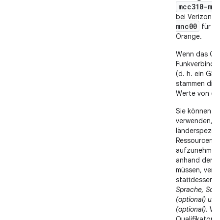
mcc310-mn
bei Verizon 
mnc00
für Fr
Orange.
Wenn das Ger
Funkverbindu
(d. h. ein GSM
stammen die
Werte von der
Sie können a
verwenden, u
länderspezifi
Ressourcen in
aufzunehmen.
anhand der 
müssen, verw
stattdessen d
Sprache, Schr
(optional) un
(optional)
. We
Qualifikator