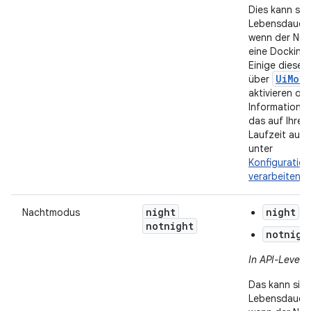
Dies kann sic
Lebensdauer 
wenn der Nutz
eine Dockingst
Einige dieser
UiMod
über
aktivieren ode
Informationen
das auf Ihre
Laufzeit auswi
unter
Konfiguratio
verarbeiten
.
night
night
Nachtmodus
: 
notnight
notnigh
In API-Level 8
Das kann sich
Lebensdauer 