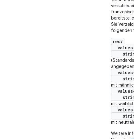
verschiedene
französischs
bereitstellen
Sie Verzeichn
folgenden ve
res/
values-f
strings
(Standardstri
angegebenem
values-fr
strings
mit männlich
values-fr
strings
mit weibliche
values-fr
strings
mit neutralem
Weitere Infor