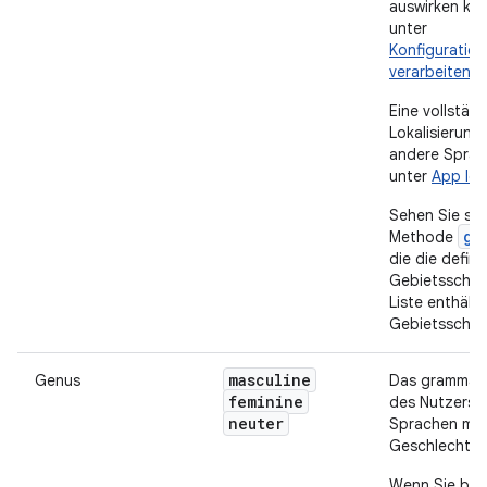
auswirken kan
unter
Konfiguratio
verarbeiten
.
Eine vollstän
Lokalisierung 
andere Sprac
unter
App lok
Sehen Sie sic
ge
Methode
die die defini
Gebietsschem
Liste enthält
Gebietssche
masculine
Genus
Das grammati
feminine
des Nutzers. 
neuter
Sprachen mit
Geschlecht v
Wenn Sie beis