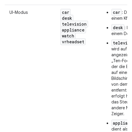
car
car
UI-Modus
: Das
desk
einem Kfz
television
desk
: Da
appliance
einem Doc
watch
vrheadset
televis
wird auf e
angezeigt 
„Ten-Foot“
der die Be
auf einem
Bildschirm
von dem de
entfernt is
erfolgt ha
das Steue
andere Me
Zeiger.
applian
dient als 