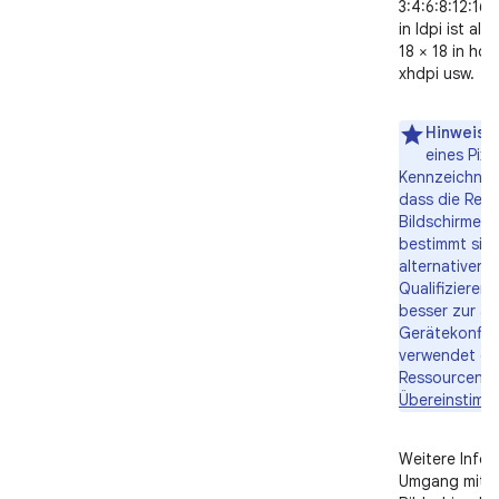
3:4:6:8:12:16.
in ldpi ist als
18 × 18 in hdp
xhdpi usw.
Hinweis
:
eines Pixe
Kennzeichner
dass die Res
Bildschirme m
bestimmt sind
alternativen 
Qualifizierern
besser zur ak
Gerätekonfig
verwendet da
Ressourcen, 
Übereinstim
Weitere Info
Umgang mit v