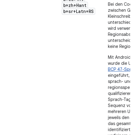
Bei den Code
b+zh+Hant
zwischen Gro
b+sr+Latn+RS
Kleinschreibu
unterschieden
wird verwend
Regionsabsch
unterscheide
keine Region 
Mit Android 7
wurde die Un
BCP 47-Spra
eingeführt, m
sprach- und
regionsspezi
qualifizieren 
Sprach-Tag b
Sequenz von 
mehreren Unte
jeweils den B
das gesamte
identifiziert