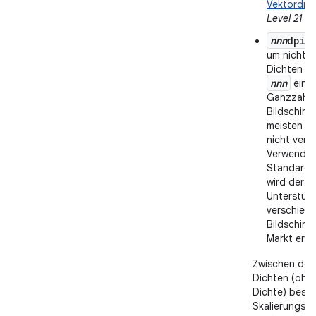
Vektordra
Level 21 h
nnn
dpi
:
um nicht 
Dichten da
nnn
eine 
Ganzzahl f
Bildschirmd
meisten Fä
nicht verw
Verwendu
Standardd
wird der A
Unterstüt
verschied
Bildschirm
Markt erhe
Zwischen den
Dichten (ohne
Dichte) beste
Skalierungsve