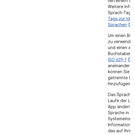
verfeinern od
Weitere Info
Sprach-Tags f
Tags zur Iden
Sprachen
.
Um einen BC
zu verwenden
und einen aus
Buchstaben 
ISO 639-1
aneinander an
können Sie w
getrennte Un
hinzufügen.
Das Sprach-T
Laufe der Leb
App ändern, 
Sprache in d
Systemeinste
Informationen
das auf Ihre 