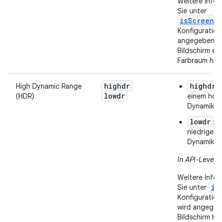
Weitere Infor
Sie unter
isScreenW
Konfiguration
angegeben wi
Bildschirm ei
Farbraum hat
highdr
highdr
High Dynamic Range
:
lowdr
(HDR)
einem hoh
Dynamikbe
lowdr
: 
niedrigen
Dynamikbe
In API-Level 2
Weitere Infor
is
Sie unter
Konfiguratio
wird angegeb
Bildschirm HD