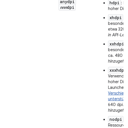
anydpi
hdpi
: Bi
nnn
dpi
hoher Dich
xhdpi
: 
besonders
etwa 320 
in API-Leve
xxhdpi
:
besonders
ca. 480 dp
hinzugefüg
xxxhdpi
Verwendun
hoher Dich
Launcher-
Verschiede
unterstüt
640 dpi.
I
hinzugefüg
nodpi
: 
Ressource