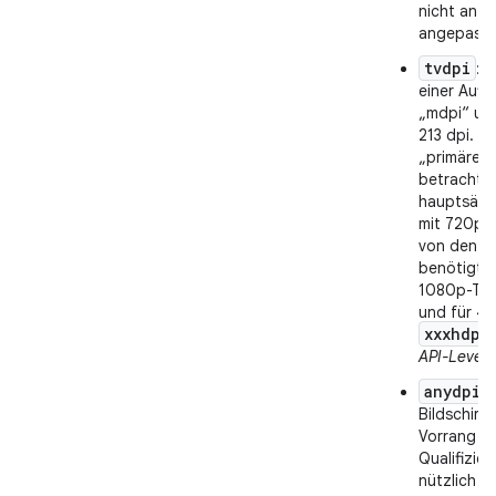
nicht an d
angepasst 
tvdpi
: 
einer Aufl
„mdpi“ und
213 dpi. Di
„primäre“
betrachtet
hauptsächl
mit 720p 
von den m
benötigt. 
1080p-TV
und für 4K
xxxhdpi
API-Level 
anydpi
:
Bildschirm
Vorrang v
Qualifizier
nützlich fü