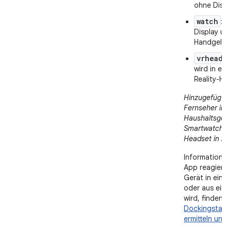
ohne Displ
watch
: 
Display un
Handgelen
vrheads
wird in ein
Reality-He
Hinzugefügt i
Fernseher in A
Haushaltsgerät
Smartwatch in
Headset in AP
Informationen
App reagiere
Gerät in ein 
oder aus ein
wird, finden S
Dockingstatu
ermitteln un