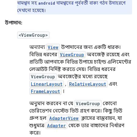
নামস্থান সহ
নামস্থানের পূর্ববর্তী বাক্য গঠন উদাহরণে
android
দেখানো হয়েছে।
উপাদান:
<ViewGroup>
অন্যান্য
View
উপাদানের জন্য একটি ধারক।
বিভিন্ন ধরণের
ViewGroup
অবজেক্ট রয়েছে এবং
প্রতিটি আপনাকে বিভিন্ন উপায়ে চাইল্ড এলিমেন্টের
লেআউট নির্দিষ্ট করতে দেয়। বিভিন্ন ধরনের
ViewGroup
অবজেক্টের মধ্যে রয়েছে
LinearLayout
,
RelativeLayout
এবং
FrameLayout
।
অনুমান করবেন না যে
ViewGroup
কোনো
ডেরিভেশন নেস্টেড ভিউ গ্রহণ করে। কিছু ভিউ
গ্রুপ হল
AdapterView
ক্লাসের বাস্তবায়ন, যা
শুধুমাত্র
Adapter
থেকে তার বাচ্চাদের নির্ধারণ
করে।