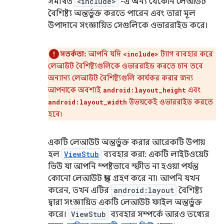
সমর্থিত
<include>
-এ অন্য যেকোন লেআউট
বৈশিষ্ট্য অন্তর্ভুক্ত করতে পারেন এবং তারা মূল
উপাদানে সংজ্ঞায়িত সেগুলিকে ওভাররাইড করে।
সতর্কতা:
আপনি যদি
ট্যাগ ব্যবহার করে
<include>
লেআউট বৈশিষ্ট্যগুলিকে ওভাররাইড করতে চান তবে
অন্যান্য লেআউট বৈশিষ্ট্যগুলি কার্যকর করার জন্য
আপনাকে অবশ্যই
এবং
android:layout_height
উভয়কেই ওভাররাইড করতে
android:layout_width
হবে৷
একটি লেআউট অন্তর্ভুক্ত করার আরেকটি উপায়
হল
ViewStub
ব্যবহার করা: একটি লাইটওয়েট
ভিউ যা আপনি স্পষ্টভাবে স্ফীত না হওয়া পর্যন্ত
কোনো লেআউট স্থান গ্রহণ করে না। আপনি যখন
করেন, তখন এটির
android:layout
বৈশিষ্ট্য
দ্বারা সংজ্ঞায়িত একটি লেআউট ফাইল অন্তর্ভুক্ত
করে।
ViewStub
ব্যবহার সম্পর্কে আরও তথ্যের