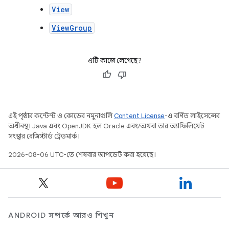
View
ViewGroup
এটি কাজে লেগেছে?
এই পৃষ্ঠার কন্টেন্ট ও কোডের নমুনাগুলি
Content License
-এ বর্ণিত লাইসেন্সের
অধীনস্থ। Java এবং OpenJDK হল Oracle এবং/অথবা তার অ্যাফিলিয়েট
সংস্থার রেজিস্টার্ড ট্রেডমার্ক।
2026-08-06 UTC-তে শেষবার আপডেট করা হয়েছে।
ANDROID সম্পর্কে আরও শিখুন