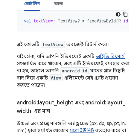
কোটলিন
জাভা
val
textView
:
TextView? 
=
findViewById
(
R
.
id
.
n
এই কোডটি
TextView
অবজেক্ট রিটার্ন করে।
যাইহোক, যদি আপনি ইতিমধ্যেই একটি
আইডি রিসোর্স
সংজ্ঞায়িত করে থাকেন, এবং এটি ইতিমধ্যেই ব্যবহার করা
না হয়, তাহলে আপনি
android:id
মানের প্লাস চিহ্নটি
বাদ দিয়ে একটি
View
এলিমেন্টে সেই IDটি প্রয়োগ
করতে পারেন।
android:layout
_
height এবং android:layout
_
width-এর মান
উচ্চতা এবং প্রস্থের মানগুলি অ্যান্ড্রয়েড (px, dp, sp, pt, in,
mm) দ্বারা সমর্থিত যেকোন
মাত্রা ইউনিট
ব্যবহার করে বা