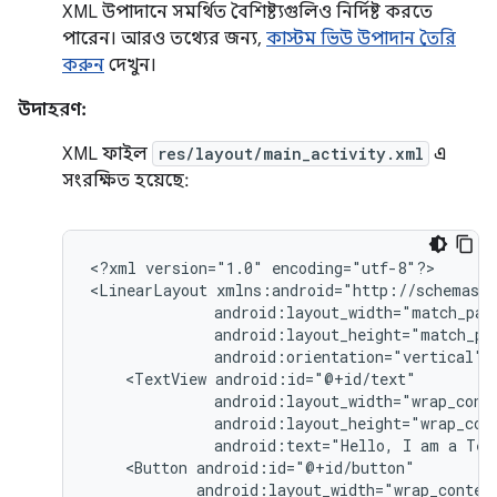
XML উপাদানে সমর্থিত বৈশিষ্ট্যগুলিও নির্দিষ্ট করতে
পারেন। আরও তথ্যের জন্য,
কাস্টম ভিউ উপাদান তৈরি
করুন
দেখুন।
উদাহরণ:
XML ফাইল
res/layout/main_activity.xml
এ
সংরক্ষিত হয়েছে:
<?xml
version="1.0"
encoding="utf-8"?>

<LinearLayout
android:orientation="vertical"
<TextView
android:text="Hello,
I
am
a
Tex
<Button