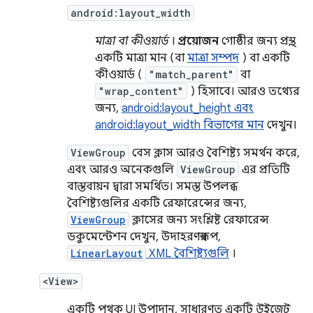
android:layout_width
মাত্রা বা কীওয়ার্ড
।
প্রয়োজন
গোষ্ঠীর জন্য প্রস্থ,
একটি মাত্রা মান (বা
মাত্রা সম্পদ
) বা একটি
কীওয়ার্ড (
"match_parent"
বা
"wrap_content"
) হিসাবে। আরও তথ্যের
জন্য,
android:layout_height এবং
android:layout_width বিভাগের মান
দেখুন।
ViewGroup
বেস ক্লাস আরও বৈশিষ্ট্য সমর্থন করে,
এবং আরও অনেকগুলি
ViewGroup
এর প্রতিটি
বাস্তবায়ন দ্বারা সমর্থিত। সমস্ত উপলব্ধ
বৈশিষ্ট্যগুলির একটি রেফারেন্সের জন্য,
ViewGroup
ক্লাসের জন্য সংশ্লিষ্ট রেফারেন্স
ডকুমেন্টেশন দেখুন, উদাহরণস্বরূপ,
LinearLayout
XML বৈশিষ্ট্যগুলি
।
<View>
একটি পৃথক UI উপাদান, সাধারণত একটি
উইজেট