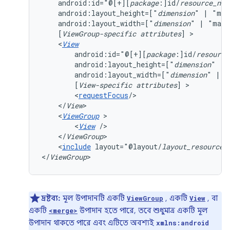
android:id="@[+][
package
:]id/
resource_nam
android:layout_height=["
dimension
"
|
"mat
android:layout_width=["
dimension
"
|
"matc
[
ViewGroup-specific
attributes
]
<
View
android:id="@[+][
package
:]id/
resource
android:layout_height=["
dimension
"
|
android:layout_width=["
dimension
"
|
"
[
View-specific
attributes
]
<
requestFocus
</
View
<
ViewGroup
<
View
</
ViewGroup
<
include
layout="@layout/
layout_resource
"/
</
ViewGroup
>
দ্রষ্টব্য:
মূল উপাদানটি একটি
, একটি
, বা
ViewGroup
View
একটি
উপাদান হতে পারে, তবে শুধুমাত্র একটি মূল
<merge>
উপাদান থাকতে পারে এবং এটিতে অবশ্যই
xmlns:android