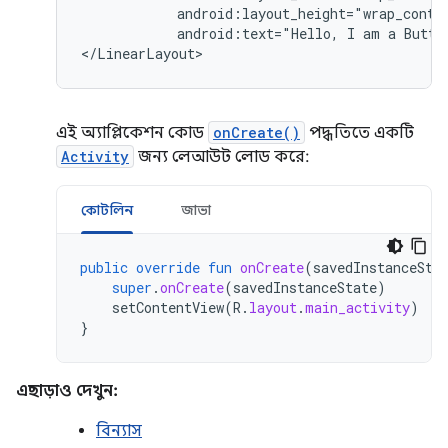
android:text="Hello,
I
am
a
Butto
</LinearLayout>
এই অ্যাপ্লিকেশন কোড
onCreate()
পদ্ধতিতে একটি
Activity
জন্য লেআউট লোড করে:
কোটলিন
জাভা
public
override
fun
onCreate
(
savedInstanceSta
super
.
onCreate
(
savedInstanceState
)
setContentView
(
R
.
layout
.
main_activity
)
}
এছাড়াও দেখুন:
বিন্যাস