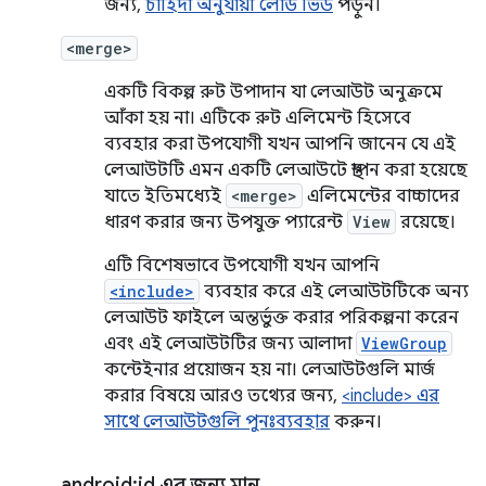
জন্য,
চাহিদা অনুযায়ী লোড ভিউ
পড়ুন।
<merge>
একটি বিকল্প রুট উপাদান যা লেআউট অনুক্রমে
আঁকা হয় না। এটিকে রুট এলিমেন্ট হিসেবে
ব্যবহার করা উপযোগী যখন আপনি জানেন যে এই
লেআউটটি এমন একটি লেআউটে স্থাপন করা হয়েছে
যাতে ইতিমধ্যেই
<merge>
এলিমেন্টের বাচ্চাদের
ধারণ করার জন্য উপযুক্ত প্যারেন্ট
View
রয়েছে।
এটি বিশেষভাবে উপযোগী যখন আপনি
<include>
ব্যবহার করে এই লেআউটটিকে অন্য
লেআউট ফাইলে অন্তর্ভুক্ত করার পরিকল্পনা করেন
এবং এই লেআউটটির জন্য আলাদা
ViewGroup
কন্টেইনার প্রয়োজন হয় না। লেআউটগুলি মার্জ
করার বিষয়ে আরও তথ্যের জন্য,
<include> এর
সাথে লেআউটগুলি পুনঃব্যবহার
করুন।
android:id এর জন্য মান