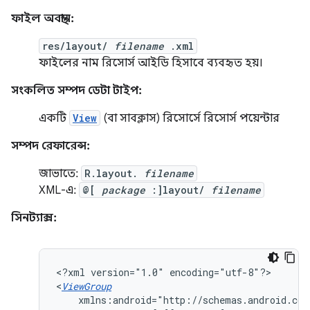
ফাইল অবস্থান:
res/layout/
filename
.xml
ফাইলের নাম রিসোর্স আইডি হিসাবে ব্যবহৃত হয়।
সংকলিত সম্পদ ডেটা টাইপ:
একটি
View
(বা সাবক্লাস) রিসোর্সে রিসোর্স পয়েন্টার
সম্পদ রেফারেন্স:
জাভাতে:
R.layout.
filename
XML-এ:
@[
package
:]layout/
filename
সিনট্যাক্স:
<?xml
version="1.0"
encoding="utf-8"?>

<
ViewGroup