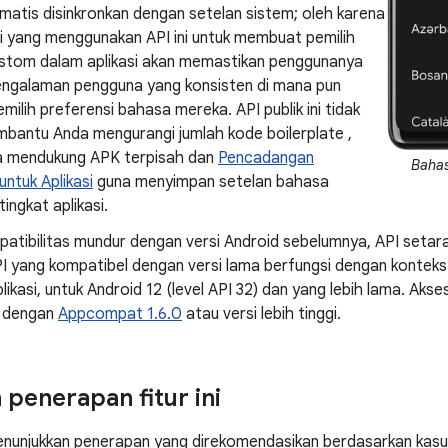
omatis disinkronkan dengan setelan sistem; oleh karena
asi yang menggunakan API ini untuk membuat pemilih
stom dalam aplikasi akan memastikan penggunanya
pengalaman pengguna yang konsisten di mana pun
ilih preferensi bahasa mereka. API publik ini tidak
bantu Anda mengurangi jumlah kode boilerplate ,
ga mendukung APK terpisah dan
Pencadangan
Bahas
ntuk Aplikasi
guna menyimpan setelan bahasa
ingkat aplikasi.
atibilitas mundur dengan versi Android sebelumnya, API setara
I yang kompatibel dengan versi lama berfungsi dengan kontek
likasi, untuk Android 12 (level API 32) dan yang lebih lama. Ak
a dengan
Appcompat 1.6.0
atau versi lebih tinggi.
 penerapan fitur ini
menunjukkan penerapan yang direkomendasikan berdasarkan kas