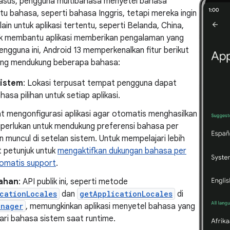
asus, pengguna multibahasa menyetel bahasa
tu bahasa, seperti bahasa Inggris, tetapi mereka ingin
ain untuk aplikasi tertentu, seperti Belanda, China,
tuk membantu aplikasi memberikan pengalaman yang
pengguna ini, Android 13 memperkenalkan fitur berikut
yang mendukung beberapa bahasa:
sistem
: Lokasi terpusat tempat pengguna dapat
hasa pilihan untuk setiap aplikasi.
t mengonfigurasi aplikasi agar otomatis menghasilkan
diperlukan untuk mendukung preferensi bahasa per
an muncul di setelan sistem. Untuk mempelajari lebih
at petunjuk untuk
mengaktifkan dukungan bahasa per
tomatis support
.
ahan
: API publik ini, seperti metode
cationLocales
dan
getApplicationLocales
di
anager
, memungkinkan aplikasi menyetel bahasa yang
ari bahasa sistem saat runtime.