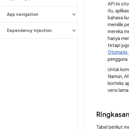
API ini ot
itu, aplik
App navigation
bahasa ku
memiliki 
Dependency injection
mereka mem
hanya mem
tetapi ju
Otomatis u
pengguna t
Untuk komp
Namun, AP
konteks ap
versi lam
Ringkasan
Tabel berikut 