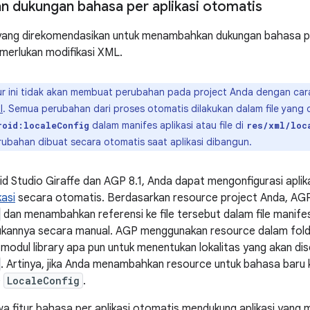
n dukungan bahasa per aplikasi otomatis
 yang direkomendasikan untuk menambahkan dukungan bahasa per 
merlukan modifikasi XML.
ur ini tidak akan membuat perubahan pada project Anda dengan car
l
. Semua perubahan dari proses otomatis dilakukan dalam file yang d
dalam manifes aplikasi atau file di
roid:localeConfig
res/xml/loc
ubahan dibuat secara otomatis saat aplikasi dibangun.
oid Studio Giraffe dan AGP 8.1, Anda dapat mengonfigurasi apli
kasi
secara otomatis. Berdasarkan resource project Anda, AGP 
dan menambahkan referensi ke file tersebut dalam file manifes
akukannya secara manual. AGP menggunakan resource dalam fol
modul library apa pun untuk menentukan lokalitas yang akan dis
. Artinya, jika Anda menambahkan resource untuk bahasa baru ke
e
LocaleConfig
.
a fitur bahasa per aplikasi otomatis mendukung aplikasi yang m