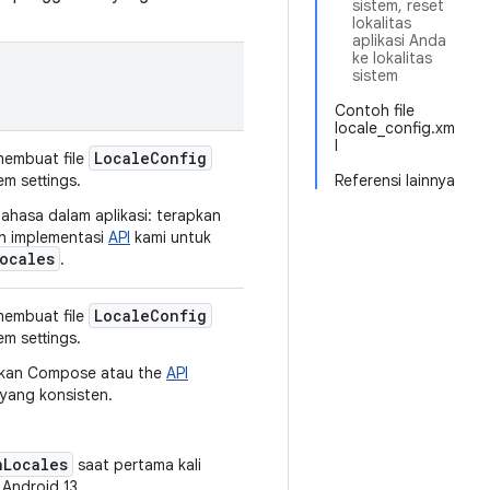
sistem, reset
lokalitas
aplikasi Anda
ke lokalitas
sistem
Contoh file
locale_config.xm
l
LocaleConfig
membuat file
m settings.
Referensi lainnya
ahasa dalam aplikasi: terapkan
ih implementasi
API
kami untuk
ocales
.
LocaleConfig
membuat file
m settings.
nakan Compose atau the
API
yang konsisten.
nLocales
saat pertama kali
 Android 13.