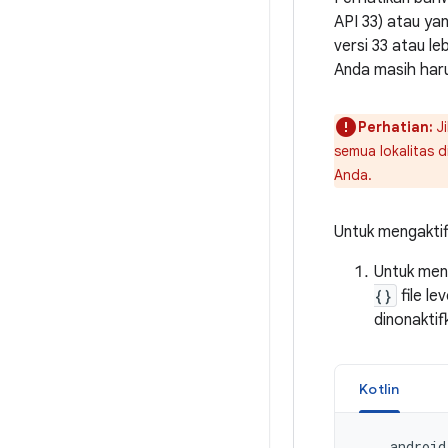
API 33) atau ya
versi 33 atau le
Anda masih har
Perhatian:
Ji
semua lokalitas d
Anda.
Untuk mengaktif
Untuk meng
{}
file le
dinonaktif
Kotlin
android