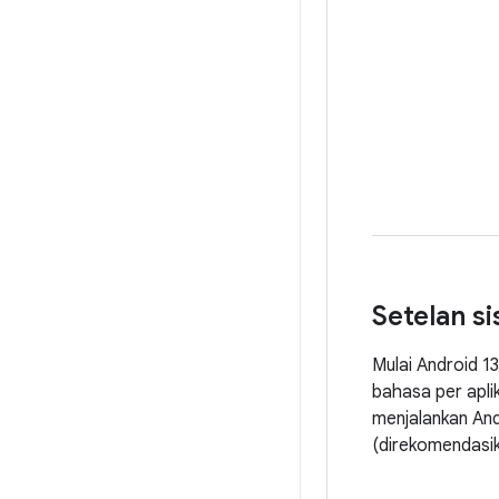
Setelan s
Mulai Android 1
bahasa per apli
menjalankan And
(direkomendasi