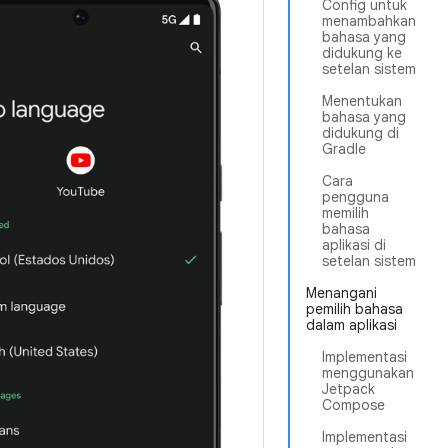
Config untuk
menambahkan
bahasa yang
didukung ke
setelan sistem
Menentukan
bahasa yang
didukung di
Gradle
Cara
pengguna
memilih
bahasa
aplikasi di
setelan sistem
Menangani
pemilih bahasa
dalam aplikasi
Implementasi
menggunakan
Jetpack
Compose
Implementasi