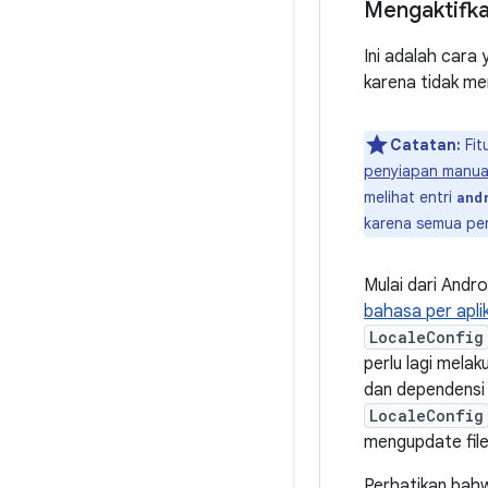
Mengaktifka
Ini adalah cara
karena tidak me
Catatan:
Fit
penyiapan manua
melihat entri
and
karena semua per
Mulai dari Andr
bahasa per apli
LocaleConfig
perlu lagi mel
dan dependensi 
LocaleConfig
mengupdate fil
Perhatikan bahw