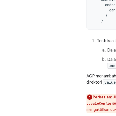
andro
gen
}
}
Tentukan l
Dala
Dala
unq
AGP menambahkan
direktori
value
Perhatian:
Ji
se
LocaleConfig
mengaktifkan duk