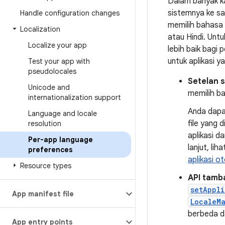
Dalam banyak k
sistemnya ke sa
Handle configuration changes
memilih bahasa l
Localization
atau Hindi. Un
Localize your app
lebih baik bagi 
untuk aplikasi 
Test your app with
pseudolocales
Setelan 
Unicode and
memilih ba
internationalization support
Anda dapa
Language and locale
file yang 
resolution
aplikasi d
Per-app language
lanjut, lih
preferences
aplikasi o
Resource types
API tamb
setAppli
App manifest file
LocaleM
berbeda d
App entry points