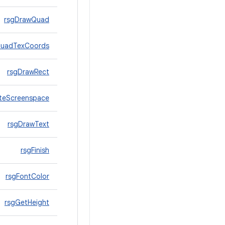
rsgDrawQuad
QuadTexCoords
rsgDrawRect
iteScreenspace
rsgDrawText
rsgFinish
rsgFontColor
rsgGetHeight