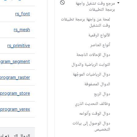
مرجع وقت تشغيل واجهة
برمجة التطبيقات
rs_font
لمحة عن واجهة برمجة تطبيقات
وقت التشغيل
rs_mesh
الأنواع الرقمية
أنواع العناصر
rs_primitive
دوال الإحالات الناجحة
ogram_segment
الثوابت الرياضية والدوال
دوال الرياضيات الموجّهة
program_raster
الدوال المصفوفة
_program_store
دوال الربع
وظائف التحديث الذري
_program_verex
دوال الوقت وأنواعه
دوال الوصول إلى بيانات
التخصيص
الدوال التي تم إيق