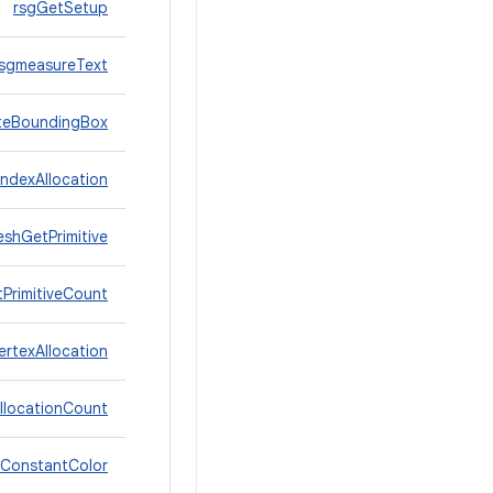
rsgGetSetup
rsgmeasureText
teBoundingBox
ndexAllocation
shGetPrimitive
PrimitiveCount
rtexAllocation
llocationCount
ConstantColor