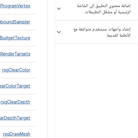
إضافة محتوى التطبيق إلى الشاشة
tProgramVertex
الرئيسية أو مشغّل التطبيقات
gboundSampler
إنشاء واجهات مستخدم متوافقة مع
الأنظمة القديمة
gBudgetTexture
llRenderTargets
rsgClearColor
earColorTarget
rsgClearDepth
earDepthTarget
rsgDrawMesh