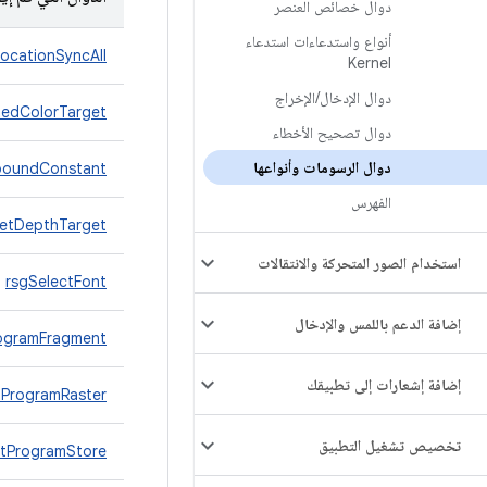
دوال خصائص العنصر
أنواع واستدعاءات استدعاء
locationSyncAll
Kernel
دوال الإدخال
/
الإخراج
edColorTarget
دوال تصحيح الأخطاء
دوال الرسومات وأنواعها
boundConstant
الفهرس
etDepthTarget
استخدام الصور المتحركة والانتقالات
rsgSelectFont
إضافة الدعم باللمس والإدخال
rogramFragment
إضافة إشعارات إلى تطبيقك
tProgramRaster
تخصيص تشغيل التطبيق
ctProgramStore