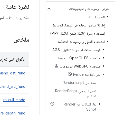
نظرة عامة
عرض الرسومات والفيديوهات
الصور الثابتة
تمّت إزالة النظام الفرعي للرسومات في nderScript
إضافة عناصر التحكّم في تشغيل الوسائط
استخدام ميزة "نافذة ضمن النافذة" (Pi
P)
ملخّص
استخدام الصور والرسومات المتقدّمة
الرسم باستخدام أدوات تظليل AGSL
استخدام Open
GL ES للرسومات
الأنواع التي تم إيق
استخدام Web
GPU للرسومات
blend_dst_func
نص Renderscript
لمحة عن Renderscript
blend_src_func
النص البرمجي Render
Script
المتقدّم
rs_cull_mode
نقل البيانات من Render
Script
rs_depth_func