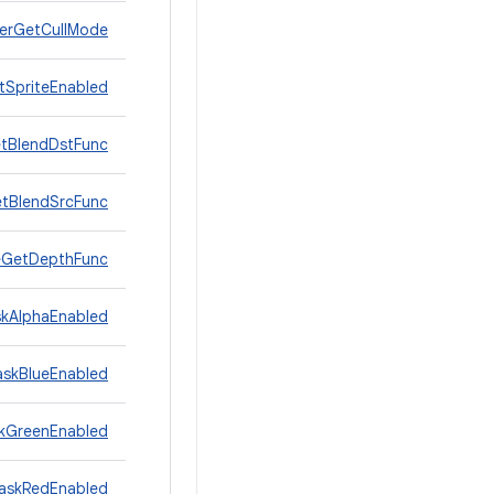
erGetCullMode
tSpriteEnabled
tBlendDstFunc
tBlendSrcFunc
eGetDepthFunc
skAlphaEnabled
askBlueEnabled
skGreenEnabled
MaskRedEnabled