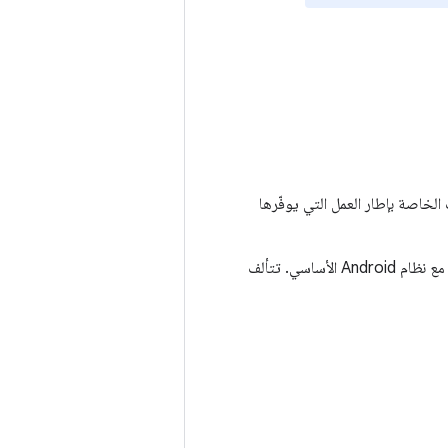
خاصة بإطار العمل التي يوفّرها
يوفّر نظام التشغيل Android واجهة برمجة تطبيقات إطار عمل يمكن للتطبيقات استخدامها للتفاعل مع نظام Android الأساسي. تتألف