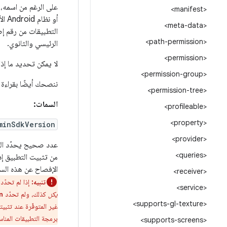
على الرغم من اسمه،
<manifest>
أو 
<meta-data>
<path-permission>
الرئيسي والثانوي.
<permission>
لا يمكن تحديد ما إذا كان
<permission-group>
ننصحك أيضًا بقراءة
<permission-tree>
السمات:
<profileable>
<property>
minSdkVersion
<provider>
<queries>
من تثبيت التطبيق إذ
الإفصاح عن هذه الس
<receiver>
تنبيه:
إذا لم تحدّد هذه السمة، سي
<service>
يكن
كذلك، ولم تحدّد
n
<supports-gl-texture>
غير المتوفّرة عند تث
برمجة التطبيقات المن
<supports-screens>