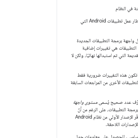
ة في النظام
يمكن أن يتضمّن كل إصدار متتالٍ من نظام Android الأساسي تحديثات لواجهة برمجة التطبيقات لإطار عمل تطبيقات Android التي
ل واجهة برمجة التطبيقات الجديدة
 التطبيقات هي تغييرات إضافية
ة التي تم استبدالها نهائيًا، ولكن لا
ما تكون هذه التغييرات ضرورية فقط
تطبيقات الأخرى من المراجعات السابقة
مستوى واجهة
قط من واجهة برمجة التطبيقات، على الرغم من أنّ
التوافق يكون ضمنيًا مع جميع مستويات واجهة برمجة التطبيقات السابقة (حتى المستوى 1). وقد وفّر الإصدار الأولي من نظام Android
جدول التالي مستوى واجهة برمجة التطبيقات المتوافق مع كل إصدار من نظام Android الأساسي. للحصول على معلومات حول