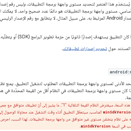
 يُستخدَم هذا العنصر لتحديد مستوى واجهة برمجة التطبيقات،
وليس
نظام Android الأساسي. مستوى واجهة برمجة التطبيقات هو دائمًا عدد صحيح واحد. لا يم
التطبيقات من رقم إصدار Android المرتبط به. على سبيل المثال، لا يتطابق مع رقم الإصد
 التطبيق يستهدف إصدارًا ثانويًا من حزمة تطوير البرامج (SDK) أو يتطلّبه.
 المستند حول
تحديد إصدارات تطبيقاتك
.
android:
ا كان مستوى واجهة برمجة التطبيقات في النظام أقل من القيمة المحدّدة في هذه
مة.
فترض النظام القيمة التلقائية "1"، ما يشير إلى أنّ تطبيقك متوافق مع جميع إصدارات Android. إذا
المناسب، سيتعطّل التطبيق أثناء وقت التشغيل عند محاولة الوصول إل
minSdkVersio
بيته على نظام يتضمّن مستوى غير متوافق من واجهة برمجة التطبيقات. لهذا السبب، احر
اسب في السمة
.
minSdkVersion