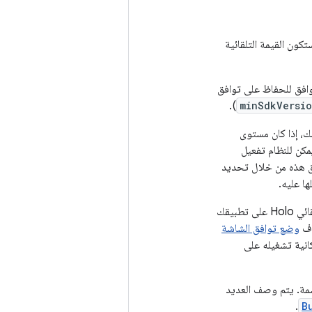
ون القيمة التلقائية
توافق للحفاظ على توافق
).
minSdkVersi
 ذلك، إذا كان مستوى
كن للنظام تفعيل
فق هذه من خلال تحديد
ا عليه.
على سبيل المثال، إذا ضبطت هذه القيمة على "11" أو أعلى، سيسمح ذلك للنظام بتطبيق المظهر التلقائي Holo على تطبيقك
وضع توافق الشاشة
ت يتيح ضِمنًا إمكانية تشغيله على
لسمة. يتم وصف العديد
.
B