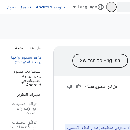
استوديو Android
تسجيل الدخول
على هذه الصفحة
ما هو مستوى واجهة
برمجة التطبيقات؟
استخدامات مستوى
واجهة برمجة
التطبيقات في
Android
هل كان المحتوى مفيدًا؟
اعتبارات التطوير
توافُق التطبيقات
مع الإصدارات
الأحدث
توافُق التطبيقات
مع الأنظمة القديمة
لا تستوفي متطلبات إصدار النظام الأساسي.