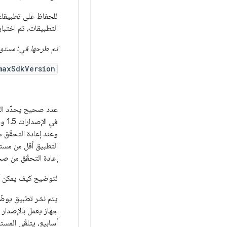
التطبيقات، ثم اختبا
تم طرحها في: مستوى
maxSdkVersion
عدد صحيح يحدّد الح
وعند إعادة التحقّق 
التطبيق أقل من مست
إعادة التحقّق من صح
لتوضيح كيف يمكن أن 
يتم نشر تطبيق يوض