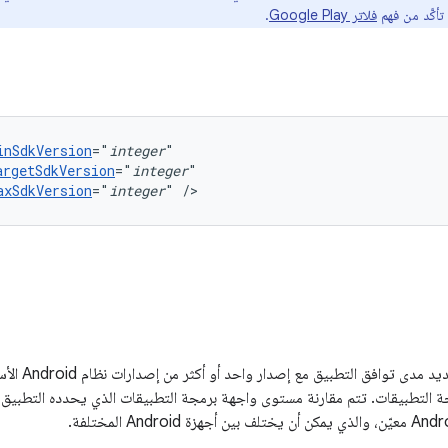
أكَّد من فهم
فلاتر Google Play
.
inSdkVersion
="
integer
argetSdkVersion
="
integer
axSdkVersion
="
integer
"
/>
تتيح لك إمكاني
 التطبيقات. تتم مقارنة مستوى واجهة برمجة التطبيقات الذي يحدده التطبيق