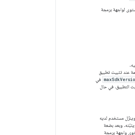
ق مع أحدث مستوى لواجهة برمجة
ه.
 النظام من قيمة هذه السمة عند تثبيت تطبيق
maxSdkVersi
في
يت التطبيق. في حال
ف البيان الخاص به على Google Play. وينزّل مستخدم لديه
Androi (مستوى واجهة برمجة التطبيقات 4) التطبيق ويثبّته. وبعد بضعة
تحديثًا للنظام عبر الأثير إلى الإصدار 2.0 من نظام التشغيل Android (مستوى واجهة برمجة