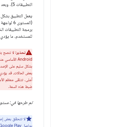
التطبيقات 5). وبعد تثبيت التحديث، يتحقّق النظام من
(المستوى 
للمستخدم، ما يؤدي إل
تحذير:
لا ننصح بت
Android الأس
بشكل سليم على الإصدار
بعض الحالات، قد يؤدي 
أعلى. تتلقّى معظم الأج
ضبط هذه السمة.
تم طرحها في: مستوى
لا تتحقّق بعض إصدارات Android (ما بعد الإصدا
يواصل Google Play استخدام السمة كفلتر عند عرض التطبيقات المتاحة للتنزيل على المستخدمين.