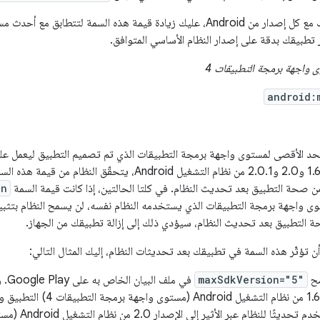
للحفاظ على تطبيقك مع كل إصدار من Android، عليك زيادة قيمة هذه السمة لتتطاب
ر تطبيقك بدقة على إصدار النظام الأساسي المتوافق.
 واجهة برمجة التطبيقات 4
android:
د الأقصى لمستوى واجهة برمجة التطبيقات الذي تم تصميم التطبيق ليعمل علي
في الإصدارات 1.5 و1.6 و2.0 و2.0.1 من نظام التشغيل Android، يتحقّق
من صحة التطبيق بعد تحديث النظام. في كلتا الحالتين، إذا كانت قيمة السمة
on
وى واجهة برمجة التطبيقات الذي يستخدمه النظام نفسه، لن يسمح النظام بتثب
ة التطبيق بعد تحديث النظام، سيؤدي ذلك إلى إزالة تطبيقك من الجهاز.
تؤثّر هذه السمة في تطبيقك بعد تحديثات النظام، إليك المثال التالي:
ّح
maxSdkVersion="5"
في مل
جهاز يعمل بالإصدار 1.6 من نظام التشغيل d
أسابيع، يتلقّى المستخدم 