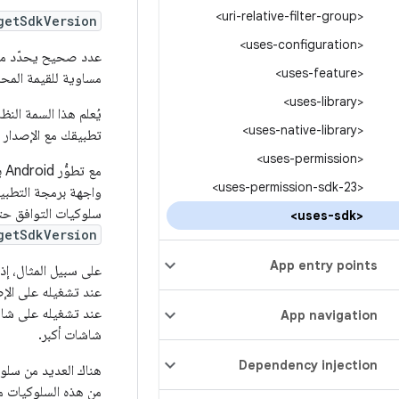
<uri-relative-filter-group>
getSdkVersion
<uses-configuration>
عدد صحيح يحدّد مست
<uses-feature>
مساوية للقيمة المحد
<uses-library>
يُعلم هذا السمة الن
<uses-native-library>
تطبيقك مع الإصدار ا
<uses-permission>
مع
<uses-permission-sdk-23>
واجهة برمجة التطبيق
سلوكيات التوافق حت
<uses-sdk>
getSdkVersion
App entry points
عند تشغيله على الإصدار 3.0 من نظام التشغيل Android أو الإصدارات الأحدث، ك
App navigation
شاشات أكبر.
Dependency injection
هناك العديد من سلوك
من هذه السلوكيات م