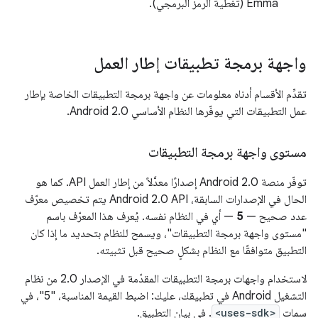
Emma (تغطية الرمز البرمجي).
واجهة برمجة تطبيقات إطار العمل
تقدِّم الأقسام أدناه معلومات عن واجهة برمجة التطبيقات الخاصة بإطار
عمل التطبيقات التي يوفّرها النظام الأساسي Android 2.0.
مستوى واجهة برمجة التطبيقات
توفّر منصة Android 2.0 إصدارًا معدَّلاً من إطار العمل API. كما هو
الحال في الإصدارات السابقة، Android 2.0 API يتم تخصيص معرّف
عدد صحيح —
5
— أي في النظام نفسه. يُعرف هذا المعرّف باسم
"مستوى واجهة برمجة التطبيقات"، ويسمح للنظام بتحديد ما إذا كان
التطبيق متوافقًا مع النظام بشكلٍ صحيح قبل تثبيته.
لاستخدام واجهات برمجة التطبيقات المقدّمة في الإصدار 2.0 من نظام
التشغيل Android في تطبيقك، عليك: اضبط القيمة المناسبة، "5"، في
سمات
<uses-sdk>
. في بيان التطبيق.