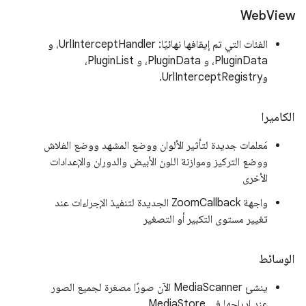
Web
View
الفئات التي تم إيقافها نهائيًا: UrlInterceptHandler، و
PluginData، و PluginData، و PluginList،
وUrlInterceptRegistry.
الكاميرا
مَعلمات جديدة لتأثير الألوان ووضع المشهد ووضع الفلاش
ووضع التركيز وموازنة اللون الأبيض والدوران والإعدادات
الأخرى
واجهة ZoomCallback الجديدة لتنفيذ الإجراءات عند
تغيير مستوى التكبير أو التصغير
الوسائط
ينشئ MediaScanner الآن صورًا مصغرة لجميع الصور
عند إدراجها في MediaStore.