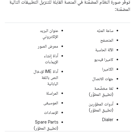
توفّر صورة النظام المضمّنة في المنصة القابلة للتنزيل التطبيقات التالية
المضمّنة:
ساعة المنبّه
عنوان البريد
الإلكتروني
المتصفح
معرض الصور
الآلة الحاسبة
أداة إنشاء
كاميرا فيديو
الإيماءات
الكاميرا
أداة IME لإدخال
النص باللغة
جهات الاتصال
اليابانية
لغة مخصَّصة
المراسلة
(تطبيق المطوِّر)
الموسيقى
أدوات المطوّرين
(تطبيق المطوّر)
الإعدادات
Dialer
Spare Parts
(تطبيق المطوّر)