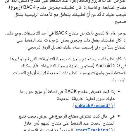
اعتراض أحداث الأزرار واتخاذ إجراء عند الضغط على مفتاح لأسفل، بدلاً من
مفتاح المتابعة. وخاصة إذا كان تطبيقك يعترض مفتاح BACK (رجوع)،
فيجب عليك تأكَّد من أنّ تطبيقك يتعامل مع الأحداث الرئيسية بشكل
صحيح.
بوجهٍ عام، لا يُنصح باعتراض مفتاح BACK في أحد التطبيقات، ومع ذلك،
إذا كان تطبيقك يفعل ذلك ويُجري بعض الإجراءات عند الضغط على
المفتاح بدلاً من رفع إصبعك عنه، عليك تعديل الرمز البرمجي.
إذا كان تطبيقك سيستخدم واجهات برمجة التطبيقات التي تم توفيرها
في Android 2.0 (مستوى واجهة برمجة التطبيقات 5)، يمكنك
الاستفادة من واجهات برمجة التطبيقات الجديدة لإدارة أزواج الأحداث
الرئيسية:
إذا كنت تعترض مفتاح BACK في نشاط أو مربّع حوار، ما
عليك سوى تنفيذ الطريقة الجديدة
.
onBackPressed()
في حال كنت تعترض مفتاح الرجوع في عرض، يجب تتبع
المفتاح الحدث عند الضغط على مفتاح السهم (من خلال
startTracking()
الجديد) ثم استدعاء الإجراء في