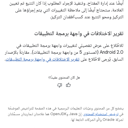
أيضًا عند إدارة المفتاح، وتنفيذ الإجراء المطلوب إذا كان التتبع تم تعيين
العلامة. ستحتاج أيضًا إلى ملاحظة التغييرات التي يتم إجراؤها على
التركيز ومحو التتبع عند كسب/فقدان التركيز.
تقرير الاختلافات في واجهة برمجة التطبيقات
للاطّلاع على عرض تفصيلي لتغييرات واجهة برمجة التطبيقات في
Android 2.0 (المستوى 5 من واجهة برمجة التطبيقات)، مقارنةً بالإصدار
السابق، يُرجى الاطّلاع على
تقرير الاختلافات في واجهة برمجة التطبيقات
.
هل كان المحتوى مفيدًا؟
يخضع كل من المحتوى وعيّنات التعليمات البرمجية في هذه الصفحة للتراخيص الموضحّة
في
ترخيص استخدام المحتوى
. إنّ Java وOpenJDK هما علامتان تجاريتان مسجَّلتان
لشركة Oracle و/أو الشركات التابعة لها.