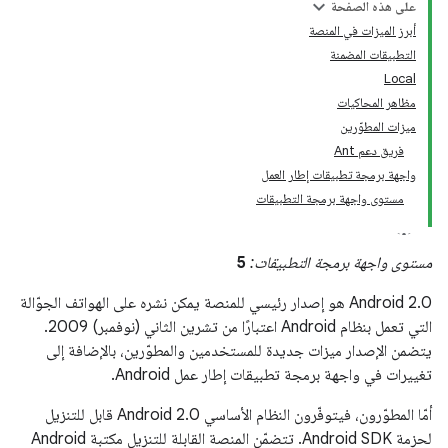
على هذه الصفحة
أبرز الميزات في المنصة
التطبيقات المضمنة
Local
مظاهر المحاكيات
ميزات المطوّرين
فريق دعم Ant
واجهة برمجة تطبيقات إطار العمل
مستوى واجهة برمجة التطبيقات
مستوى واجهة برمجة التطبيقات:
5
‫Android 2.0 هو إصدار رئيسي للمنصة يمكن نشره على الهواتف الجوّالة
التي تعمل بنظام Android اعتبارًا من تشرين الثاني (نوفمبر) 2009.
يتضمن الإصدار ميزات جديدة للمستخدمين والمطوّرين، بالإضافة إلى
تغييرات في واجهة برمجة تطبيقات إطار عمل Android.
أمّا المطوّرون، فيتوفّرون النظام الأساسي Android 2.0 قابل للتنزيل
لحزمة Android SDK. تتضمّن المنصة القابلة للتنزيل مكتبة Android