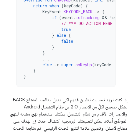
return
when
(
keyCode
)
{
KeyEvent
.
KEYCODE_BACK
-
>
{
if
(
event
.
isTracking
 && 
!
event
.
is
// *** DO ACTION HERE ***
true
}
else
{
false
}
}
...
else
-
>
super
.
onKeyUp
(
keyCode
,
event
)
}
}
إذا كنت تريد تحديث تطبيق قديم لكي تعمل معالجة المفتاح BACK
بشكل صحيح لكلٍّ من الإصدار 2.0 من نظام التشغيل Android
والإصدارات الأقدم من نظام التشغيل، يمكنك استخدام نهج مشابه للنهج
الموضَّح أعلاه. يمكن لتعليمتك البرمجية اكتشاف حدث زر الهدف على
مفتاح لأسفل، وتعيين علامة لتتبع الحدث الرئيسي، ثم متابعة الحدث