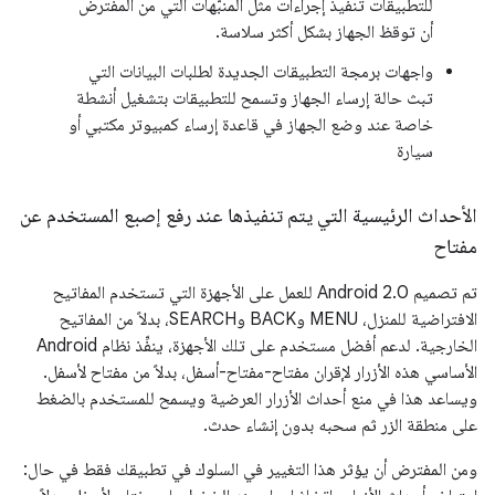
للتطبيقات تنفيذ إجراءات مثل المنبّهات التي من المفترض
أن توقظ الجهاز بشكل أكثر سلاسة.
واجهات برمجة التطبيقات الجديدة لطلبات البيانات التي
تبث حالة إرساء الجهاز وتسمح للتطبيقات بتشغيل أنشطة
خاصة عند وضع الجهاز في قاعدة إرساء كمبيوتر مكتبي أو
سيارة
الأحداث الرئيسية التي يتم تنفيذها عند رفع إصبع المستخدم عن
مفتاح
تم تصميم Android 2.0 للعمل على الأجهزة التي تستخدم المفاتيح
الافتراضية للمنزل، MENU وBACK وSEARCH، بدلاً من المفاتيح
الخارجية. لدعم أفضل مستخدم على تلك الأجهزة، ينفِّذ نظام Android
الأساسي هذه الأزرار لإقران مفتاح-مفتاح-أسفل، بدلاً من مفتاح لأسفل.
ويساعد هذا في منع أحداث الأزرار العرضية ويسمح للمستخدم بالضغط
على منطقة الزر ثم سحبه بدون إنشاء حدث.
ومن المفترض أن يؤثر هذا التغيير في السلوك في تطبيقك فقط في حال: