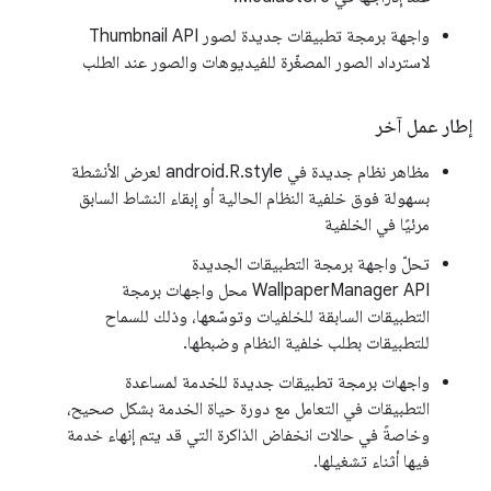
واجهة برمجة تطبيقات جديدة لصور Thumbnail API
لاسترداد الصور المصغّرة للفيديوهات والصور عند الطلب
إطار عمل آخر
مظاهر نظام جديدة في android.R.style لعرض الأنشطة
بسهولة فوق خلفية النظام الحالية أو إبقاء النشاط السابق
مرئيًا في الخلفية
تحلّ واجهة برمجة التطبيقات الجديدة
WallpaperManager API محل واجهات برمجة
التطبيقات السابقة للخلفيات وتوسّعها، وذلك للسماح
للتطبيقات بطلب خلفية النظام وضبطها.
واجهات برمجة تطبيقات جديدة للخدمة لمساعدة
التطبيقات في التعامل مع دورة حياة الخدمة بشكل صحيح،
وخاصةً في حالات انخفاض الذاكرة التي قد يتم إنهاء خدمة
فيها أثناء تشغيلها.