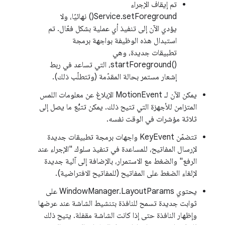
تم إيقاف الإجراء
Service.setForeground() نهائيًا، ولا
يؤدي الآن إلى تنفيذ أي عملية بشكل فعّال. تم
استبدال هذه الوظيفة بواجهة برمجة
تطبيقات جديدة، وهي
startForeground()‎، التي تساعد في ربط
إشعار مستمر بحالة المقدّمة (وتتطلّب ذلك).
يمكن الآن لـ MotionEvent الإبلاغ عن معلومات اللمس
المتزامن للأجهزة التي تتيح ذلك. يمكن تتبُّع ما يصل إلى
ثلاثة مؤشرات في الوقت نفسه.
تتضمّن KeyEvent واجهات برمجة تطبيقات جديدة
لإرسال المفاتيح، للمساعدة في تنفيذ سلوك "الإجراء عند
الرفع" والضغط مع الاستمرار، بالإضافة إلى آلية جديدة
لإلغاء الضغط على المفاتيح (للمفاتيح الافتراضية).
يحتوي WindowManager.LayoutParams على
ثوابت جديدة تسمح للنافذة بتنشيط الشاشة عند عرضها
وإظهار النافذة حتى إذا كانت الشاشة مقفلة. يتيح ذلك