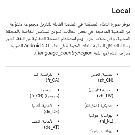
Local
توفّر صورة النظام المضمّنة في المنصة القابلة للتنزيل مجموعة متنوّعة
من المحلية المدمجة. في بعض الحالات، تتوفر السلاسل الخاصة بالمنطقة
المحلية. وفي حالات أخرى، يتم استخدام النسخة التلقائية من اللغة. تشير
رسالة الأشكال البيانية اللغات المتوفرة في نظام Android 2.0 الصورة
مدرجة أدناه (مع اللغة
country/region
_
language
).
الصينية، الصين
الفرنسية، كندا
(fr_CA)
(zh_CN)
الصينية (تايوان)
الفرنسية
(zh_TW)
(سويسرا) (fr_CH)
التشيكية (cs_CZ)
الألمانية، ألمانيا
(de_DE)
الهولندية، هولندا
(nl_NL)
الألمانية، النمسا
(de_AT)
الهولندية، بلجيكا