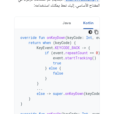
المفتاح الأساسي. إليك نمط يمكنك استخدامه:
Java
Kotlin
override
fun
onKeyDown
(
keyCode
:
Int
,
event
:
K
return
when
(
keyCode
)
{
KeyEvent
.
KEYCODE_BACK
-
>
{
if
(
event
.
repeatCount
==
0
)
{
event
.
startTracking
()
true
}
else
{
false
}
}
...
else
-
>
super
.
onKeyDown
(
keyCode
,
even
}
}
override
fun
onKeyUp
(
keyCode
:
Int
,
event
:
Key