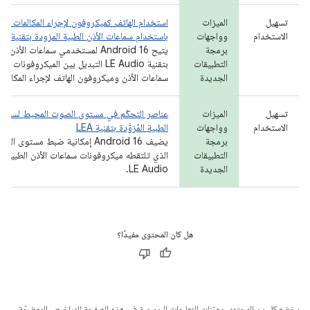
تسهيل
الميزات
استخدام الهاتف كميكروفون لإجراء المكالمات الص
الاستخدام
وواجهات
باستخدام سماعات الأذن الطبية المزودة بتقنية LEA
برمجة
يتيح Android 16 لمستخدمي سماعات الأذن
التطبيقات
بتقنية LE Audio التبديل بين الميكروفونات
الجديدة
سماعات الأذن وميكروفون الهاتف لإجراء المكالما
تسهيل
الميزات
عناصر التحكّم في مستوى الصوت المحيط لسماعا
الاستخدام
وواجهات
الطبية المُزوَّدة بتقنية LEA
برمجة
يضيف Android 16 إمكانية ضبط مستوى
التطبيقات
الذي تلتقطه ميكروفونات سماعات الأذن الطبية المُز
الجديدة
LE Audio.
هل كان المحتوى مفيدًا؟
يخضع كل من المحتوى وعيّنات التعليمات البرمجية في هذه الصفحة للتراخيص الموضحّة