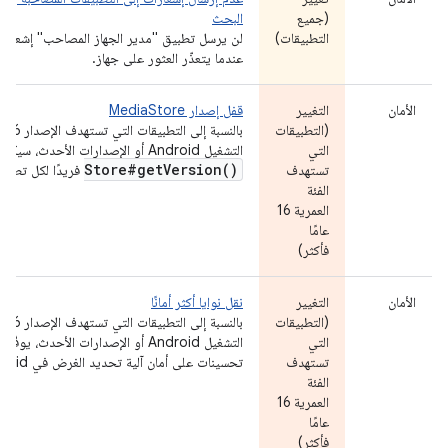
(جميع
البحث
التطبيقات)
لن يرسل تطبيق "مدير الجهاز المصاحب" إشعارات
عندما يتعذّر العثور على جهاز.
الأمان
التغيير
قفل إصدار MediaStore
(التطبيقات
بالنسبة 
التي
التشغيل Android أو الإصدارات الأحدث، سيكون
Store#
get
Version(
)
تستهدف
فريدًا لكل تطبيق
الفئة
العمرية 16
عامًا
فأكثر)
الأمان
التغيير
نقل نوايا أكثر أمانًا
(التطبيقات
بالنسبة 
التي
التشغيل Android أو الإصدارات الأحدث، يو
تستهدف
تحسينات على أمان آلية تحديد الغرض في Android.
الفئة
العمرية 16
عامًا
فأكثر)