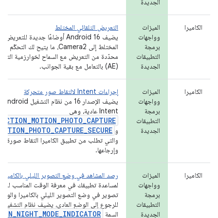
الجديدة
الكاميرا
الميزات
التعريض التلقائي المختلط
وواجهات
يضيف Android 16 أوضاعًا جديدة للتعريض 
برمجة
المختلط إلى Camera2، ما يتيح لك الت
التطبيقات
محدّدة من التعريض مع السماح لخوارزمية التعري
الجديدة
(AE) بالتعامل مع بقية الجوانب.
الكاميرا
الميزات
إجراءات Intent لالتقاط صور متحركة
وواجهات
يضيف ال
برمجة
Intent عادية، وهي
ACTION_MOTION_PHOTO_CAPTURE
التطبيقات
MOTION_PHOTO_CAPTURE_SECURE
الجديدة
و
والتي تطلب من تطبيق الكاميرا التقاط صورة م
وإرجاعها.
الكاميرا
الميزات
رصد المشاهد في وضع التصوير الليلي بالكاميرا
وواجهات
لمساعدة تطبيقك في معرفة الوقت المناسب للتبد
برمجة
تصوير في وضع التصوير الليلي بالكاميرا والوقت
التطبيقات
للر
ION_NIGHT_MODE_INDICATOR
الجديدة
السمة