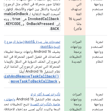
وواجهة
التي
تلقائيًا صور متحركة في النظام، مثل الرجوع إلى 
مستخدم
تستهدف
الرئيسية والتنقّل بين المهام والأنشطة. لإظهار ذلك
d:enable
On
Back
النظام
الفئة
أصبحت القيمة التلقائية لـ
true
Invoked
Callback
العمرية 16
هي
، ويتم تج
nt
.
KEYCODE
_
On
Back
Pressed
عامًا
إلى
و
BACK
فأكثر)
.
تجربة
الميزات
تحديثات على ميزة &quot;إيماءة الرجوع
المستخدم
وواجهات
التنبؤية&quot;
وواجهة
برمجة
يضيف Android 16 واجهات برمجة تطبيقات
مستخدم
التطبيقات
لمساعدتك في تفعيل الصور المتحركة في النظام لإ
النظام
الجديدة
الرجوع إلى الخلف التنبؤية في التنقّل بالإيماءات،
المتحركة التي تعرض الرجوع إلى الشاشة الرئيسي
نظام التشغيل Android 16 أيضًا
finishAndRemoveTaskCallback()
moveTaskToBackCallback
و
.
تجربة
الميزات
تأثيرات لمسية أكثر ثراءً
المستخدم
وواجهات
يضيف نظام التشغيل Android 16
واجهات برمج
وواجهة
برمجة
خاصة بالتأثيرات اللمسية
تتيح للتطبيقات تحديد 
مستخدم
التطبيقات
السعة والتردد لتأثير لمسي مع إخفاء الاختلافات ب