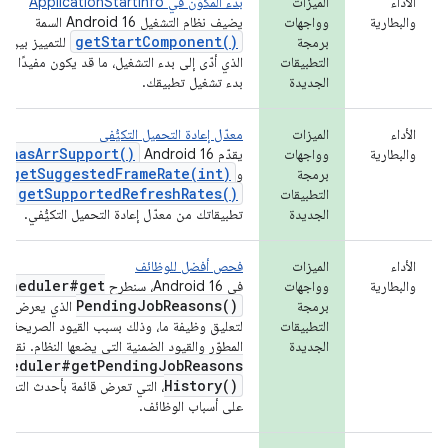
الأداء
الميزات
بدء المكوّن في ApplicationStartInfo
والبطارية
وواجهات
يضيف نظام التشغيل Android 16 السمة
getStartComponent()
برمجة
للتمييز بين نو
التطبيقات
الذي أدّى إلى بدء التشغيل، ما قد يكون مفيدًا لت
الجديدة
بدء تشغيل تطبيقك.
الأداء
الميزات
معدّل إعادة التحميل التكيُّفي
hasArrSupport()
والبطارية
وواجهات
يقدّم Android 16
getSuggestedFrameRate(int)
برمجة
و
مع
getSupportedRefreshRates()
التطبيقات
لتس
الجديدة
تطبيقاتك من معدّل إعادة التحميل التكيُّفي.
الأداء
الميزات
فحص أفضل للوظائف
cheduler#
get
والبطارية
وواجهات
في Android 16، سنطرح
Pending
Job
Reasons(
)
برمجة
الذي يعرض أسباب
التطبيقات
لتعليق وظيفة ما، وذلك بسبب القيود الصريحة ال
الجديدة
المطوّر والقيود الضمنية التي يضعها النظام. نقدّم 
cheduler#
get
Pending
Job
Reasons
History(
)
، التي تعرض قائمة بأحدث التغييرا
على أسباب الوظائف.