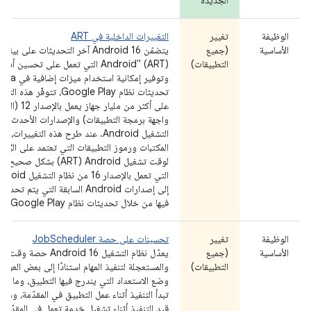
الجديدة
الوظيفة
تغيير
التغييرات الداخلية في ART
الأساسية
(جميع
يتضمّن Android 16 آخر التحديثات على
التطبيقات)
Android" (ART) التي تعمل على تحسين أدا
تحديثات نظام Google Play، تتوفّر 
واجهة برمجة التطبيقات) والإصدارات الأحدث من
التشغيل Android. عند طرح هذه التغييرات، 
المكتبات ورموز التطبيقات التي تعتمد على البُنى 
لوقت تشغيل Android ‏(ART) بشكل
فيها من خلال تحديثات نظام Google Play.
الوظيفة
تغيير
تحسينات على حصة JobScheduler
الأساسية
(جميع
يعدّل نظام التشغيل ndroid 16
التطبيقات)
والمستعجلة لتنفيذ المهام استنادًا إلى بعض العوام
وضع الاستعداد التي يندرج فيها التطبيق، وما إذا 
تبدأ التنفيذ أثناء عمل التطبيق في المقدّمة، وما إ
قيد التنفيذ أثناء تشغيل خدمة تعمل في المقدّمة.