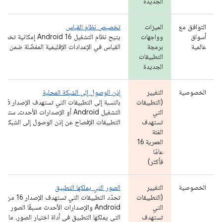
الجديدة
التوافق مع
الميزات
تخصيص نظام القياس
أسواق
وواجهات
يتيح نظام التشغيل Android 16 إم
عالمية
برمجة
القياس في الإعدادات الإقليمية المفضّلة ضمن "الإ
التطبيقات
الجديدة
الخصوصية
التغيير
إذن الوصول إلى الشبكة المحلية
(التطبيقات
بالنسبة 
التي
التشغيل Android أو الإصدارات الأحدث، 
تستهدف
التطبيقات الإفصاح عن إذن الوصول إلى الشبكة ال
الفئة
العمرية 16
عامًا
فأكثر)
الخصوصية
التغيير
الصور التي يملكها التطبيق
(التطبيقات
تحدّد التطبيقات التي
التي
Android والإصدارات الأحدث مسبقًا الصور وا
تستهدف
التي يملكها التطبيق في أداة اختيار الصور، ما يت