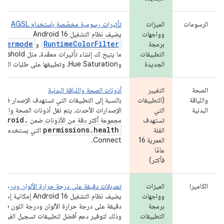
الرسومات
الميزات
تأثيرات رسومية مخصّصة باستخدام AGSL
وواجهات
يضيف نظام التشغيل Android 16
Xfermode
RuntimeColorFilter
برمجة
و
التطبيقات
الجديدة
وHue Saturation، وتطبيقها على طلبات الرسم.
الصحة
التغيير
أذونات الصحة واللياقة البدنية
واللياقة
(التطبيقات
البدنية
التي
الإصدارات الأحدث، يتم نقل أذونات الصحة واللياقة
ndroid
.
تستهدف
مجموعة أكثر دقة من الأذونات ضمن
permissions
.
health
الفئة
ال
العمرية 16
Connect.
عامًا
فأكثر)
الكاميرا
الميزات
تعديلات دقيقة على درجة حرارة الألوان ودرجة ا
وواجهات
يضيف نظام التشغيل Android 16 
برمجة
دقيقة على درجة حرارة الألوان ودرجة اللون في ال
التطبيقات
وذلك لتوفير دعم أفضل لتطبيقات تسجيل الفيديو 