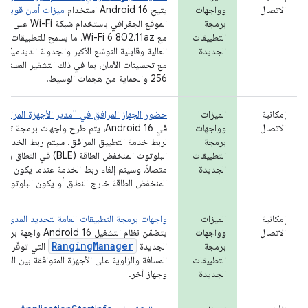
الاتصال
وواجهات
يتيح Android 16 استخدام
ميزات أمان قوية
في
برمجة
الموقع الجغرافي باستخد
التطبيقات
مع Wi-Fi 6 802.11az، ما يسمح للتطبيق
الجديدة
العالية وقابلية التوسّع الأكبر والجدولة الديناميكي
256 والحماية من هجمات الوسيط.
إمكانية
الميزات
حضور الجهاز المرافق في "مدير الأجهزة المرافقة
الاتصال
وواجهات
في Android 16، يتم طرح واجهات برمجة
برمجة
لربط خدمة التطبيق المرافق. سيتم ربط الخدمة 
التطبيقات
البلوتوث المنخفض الطاقة (BLE) ف
الجديدة
متصلاً، وسيتم إلغاء ربط الخدمة عندما يكون الب
المنخفض الطاقة خارج النطاق أو يكون البلوتوث
إمكانية
الميزات
واجهات برمجة التطبيقات العامة لتحديد المدى
الاتصال
وواجهات
يتضمّن نظام التشغيل roid 16
RangingManager
برمجة
الجديدة
التي توفّر طرق
التطبيقات
المسافة والزاوية على الأجهزة المتوافقة بين الجها
الجديدة
وجهاز آخر.