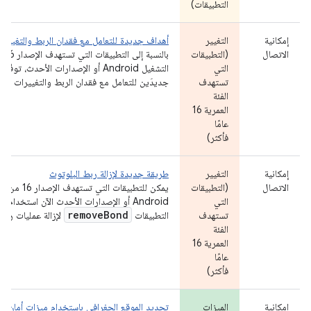
التطبيقات)
إمكانية
التغيير
أهداف جديدة للتعامل مع فقدان الربط والتغييرا
الاتصال
(التطبيقات
بالنسبة 
التي
التشغيل Android أو الإصدارات الأحدث، تو
تستهدف
جديدَين للتعامل مع فقدان الربط والتغييرات في 
الفئة
العمرية 16
عامًا
فأكثر)
إمكانية
التغيير
طريقة جديدة لإزالة ربط البلوتوث
الاتصال
(التطبيقات
يمكن للتطبيقات التي
التي
Android أو الإصدارات الأحدث الآن استخدام
remove
Bond
تستهدف
التطبيقات
لإزالة عمليات ربط 
الفئة
العمرية 16
عامًا
فأكثر)
إمكانية
الميزات
تحديد الموقع الجغرافي باستخدام ميزات أمان محس