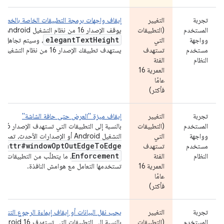
تجربة
التغيير
إيقاف واجهات برمجة التطبيقات الخاصة بالخطوط ال
المستخدم
(التطبيقات
يوقف الإصدار 16 من نظام التشغيل Android نهائيًا السمة
elegant
Text
Height
وواجهة
التي
، وسيتم تجاهل ال
مستخدم
تستهدف
يستهدف تطبيقك الإصدار 16 من نظام التشغيل Android.
النظام
الفئة
العمرية 16
عامًا
فأكثر)
تجربة
التغيير
إيقاف ميزة "العرض حتى حافة الشاشة"
المستخدم
(التطبيقات
بالنسبة 
وواجهة
التي
التشغيل Android أو الإصدارات الأحدث، تمت إزالة السمة
R
.
attr#window
Opt
Out
Edge
To
Edge
مستخدم
تستهدف
Enforcement
النظام
الفئة
، ما يتطلّب من التطبيقات ال
العمرية 16
تستخدمها التعامل مع هوامش النافذة.
عامًا
فأكثر)
تجربة
التغيير
يجب نقل البيانات أو إيقاف إيماءة الرجوع التنبؤي
المستخدم
(التطبيقات