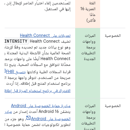
الفئة
للمستخدمين إلغاء اختيار العناصر لإبطال إذن وص
العمرية 16
إليها في المستقبل.
عامًا
فأكثر)
الخصوصية
الميزات
تعديلات على Health Connect
Y
_
INTENSITY
وواجهات
تضيف Health Connect
برمجة
وهو نوع بيانات جديد تم تحديده وفقًا لإرشادات
التطبيقات
الصحة العالمية بشأن الأنشطة البدنية المعتدلة وا
الجديدة
Health Connect أيضًا على واجهات برمج
محدَّثة تتوافق مع السجلّات الصحية. يتيح ذلك ل
قراءة السجلات الطبية وكتابتها
بتنسيق FHIR
ب
صريحة من المستخدم. تتوفّر واجهة برمجة التط
برنامج استخدام المنتج قبل إطلاقه. إذا أردت الم
الاشتراك في برنامج استخدام الميزة قبل إطلاقها
الخصوصية
الميزات
مبادرة حماية الخصوصية على Android
وواجهات
يتضمّن Android 16 أحدث إصدار من
مبادرة ح
برمجة
الخصوصية على Android
، وهو جزء من عملن
التطبيقات
لتطوير تكنولوجيات تضمن حماية خصوصية المس
الجديدة