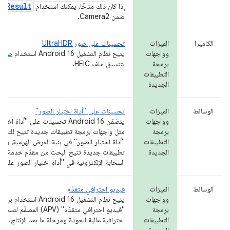
reResult
إذا كان ذلك متاحًا، يمكنك استخدام
ضمن Camera2.
الكاميرا
الميزات
تحسينات على صور UltraHDR
وواجهات
يتيح نظام التشغيل Android 16 استخدام
صور ltraHDR
برمجة
بتنسيق ملف HEIC.
التطبيقات
الجديدة
الوسائط
الميزات
تحسينات على "أداة اختيار الصور"
وواجهات
يتضمّن Android 16 تحسينات على "أداة ا
برمجة
مثل واجهات برمجة تطبيقات جديدة تتيح للتطب
التطبيقات
"أداة اختيار الصور" في بنية العرض الهرمية، وو
الجديدة
تطبيقات جديدة تتيح البحث من مقدّم خدمة ال
السحابة الإلكترونية في "أداة اختيار الصور على Android".
الوسائط
الميزات
فيديو احترافي متقدّم
وواجهات
يتيح نظام التشغيل Android 16 است
برمجة
"فيديو احترافي متقدّم" (APV) الم
التطبيقات
احترافية عالية الجودة ومرحلة ما بعد الإنتاج.