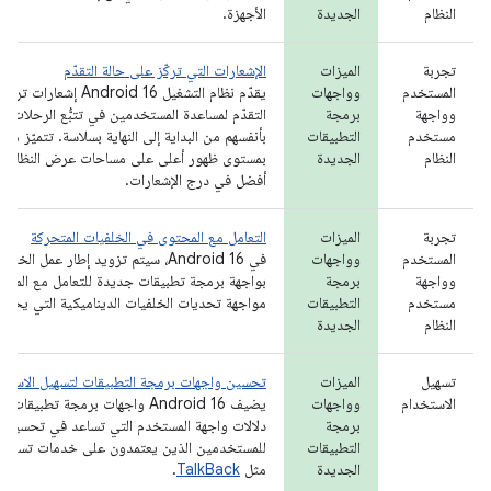
النظام
الجديدة
الأجهزة.
تجربة
الميزات
الإشعارات التي تركّز على حالة التقدّم
المستخدم
وواجهات
يقدّم نظام التشغيل Android 16 إش
وواجهة
برمجة
التقدّم لمساعدة المستخدمين في تتبُّع الرحلات الت
مستخدم
التطبيقات
بأنفسهم من البداية إلى النهاية بسلاسة. تتميّز هذه
النظام
الجديدة
بمستوى ظهور أعلى على مساحات عرض النظام و
أفضل في درج الإشعارات.
تجربة
الميزات
التعامل مع المحتوى في الخلفيات المتحركة
المستخدم
وواجهات
في Android 16، سيتم تزويد إطار عمل الخ
وواجهة
برمجة
بواجهة برمجة تطبيقات جديدة للتعامل مع المح
مستخدم
التطبيقات
مواجهة تحديات الخلفيات الديناميكية التي يحدد
النظام
الجديدة
تسهيل
الميزات
تحسين واجهات برمجة التطبيقات لتسهيل الاستخ
الاستخدام
وواجهات
يضيف Android 16 واجهات برمجة تطبي
برمجة
دلالات واجهة المستخدم التي تساعد في تحسين ا
التطبيقات
للمستخدمين الذين يعتمدون على خدمات تسهيل ا
الجديدة
مثل
TalkBack
.