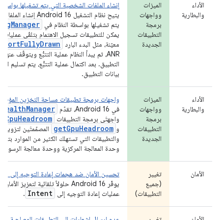
الأداء
الميزات
إنشاء الملفات الشخصية التي يتم تشغيلها بواسطة 
والبطارية
وواجهات
يتيح نظام التشغيل Android 16 
ingManager
برمجة
يتم تشغيلها بواسطة النظام في
التطبيقات
يمكن للتطبيقات تسجيل الاهتمام بتلقّي عمليات تتب
eportFullyDrawn
الجديدة
معيّنة، مثل البدء البارد
ANR، ثم يبدأ النظام عملية التتبُّع ويتوقّف عنها ن
التطبيق. بعد اكتمال عملية التتبُّع، يتم تسليم النت
بيانات التطبيق.
الأداء
الميزات
واجهات برمجة تطبيقات مساحة التخزين المؤقت في 
mHealthManager
والبطارية
وواجهات
في Android 16، تقدّم
etCpuHeadroom
برمجة
واجهتَي برمجة التطبيقات
getGpuHeadroom
التطبيقات
و
المصمّمتَين لتزويد ال
الجديدة
والتطبيقات التي تستهلك الكثير من الموارد بتقدي
وحدة المعالجة المركزية ووحدة معالجة الرسومات 
الأمان
تغيير
تحسين الأمان ضد هجمات إعادة التوجيه إلى Intent
(جميع
يوفّر Android 16 حلولاً تلقائية لتعزيز ال
Intent
التطبيقات)
عمليات إعادة التوجيه إلى
.
الأمان
تغيير
عدم إرسال إشعارات إلى التطبيقات المصاحبة بشأن 