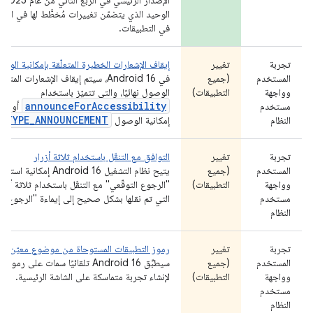
الإص
الوحيد الذي يتضمّن تغييرات مُخطَّط لها في السلو
في التطبيقات.
تجربة
تغيير
إيقاف الإشعارات الخطيرة المتعلّقة بإمكانية الوصول
المستخدم
(جميع
في Android 16، سيتم إيقاف الإشعارات المتع
وواجهة
التطبيقات)
الوصول نهائيًا، والتي تتميّز باستخدام
announceForAccessibility
مستخدم
أو إرس
TYPE_ANNOUNCEMENT
النظام
إمكانية الوصول
.
تجربة
تغيير
التوافق مع التنقّل باستخدام ثلاثة أزرار
المستخدم
(جميع
يتيح نظام التشغيل Android 16 إمكا
وواجهة
التطبيقات)
"الرجوع التوقّعي" مع التنقّل باستخدام ثلاثة أزرا
مستخدم
التي تم نقلها بشكل صحيح إلى إيماءة "الرجوع الت
النظام
تجربة
تغيير
رموز التطبيقات المستوحاة من موضوع معيّن تلقائ
المستخدم
(جميع
سيطبِّق Android 16 تلقائيًا سمات على رم
وواجهة
التطبيقات)
لإنشاء تجربة متماسكة على الشاشة الرئيسية.
مستخدم
النظام