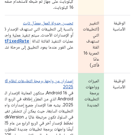
كيلوبايت على جهاز تم ضبطه لاستخدام صفحات ا
16 كيلوبايت.
الوظيفة
التغيير
تحسين جدولة العمل بمعدّل ثابت
الأساسية
(التطبيقات
التي
أو الإصدارات الأحدث، سيتم تنفيذ عملية واحدة ع
eAtFixedRate
تستهدف
عمليات التنفيذ الفائتة للدالة
الفئة
على الفور عندما يعود التطبيق إلى مرحلة نشاط 
العمرية 16
عامًا
فأكثر)
الوظيفة
الميزات
الأساسية
وواجهات
2025
برمجة
في Android 16، ستكون المعاينة للإصدار ا
التطبيقات
Android الذي من المقرّر إطلاقه في الربع الث
الجديدة
2025. يشبه هذا الإصدار جميع إصدارات واجه
التطبيقات السابقة، حيث يمكن أن تتضمّن تغييرات
أيضًا واجهات برمجة تطبيقات جديدة للمطوّرين.