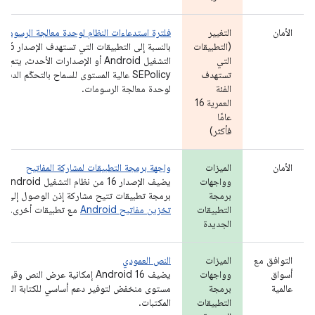
الأمان
التغيير
فلترة استدعاءات النظام لوحدة معالجة الرسومات
(التطبيقات
بالنسبة 
التي
التشغيل Android أو الإصدارات الأحدث، يت
تستهدف
الفئة
لوحدة معالجة الرسومات.
العمرية 16
عامًا
فأكثر)
الأمان
الميزات
واجهة برمجة التطبيقات لمشاركة المفاتيح
وواجهات
يضيف ال
برمجة
برمجة تطبيقات تتيح مشاركة إذن الوصول إلى م
التطبيقات
تخزين مفاتيح Android
مع تطبيقات أخرى.
الجديدة
التوافق مع
الميزات
النص العمودي
أسواق
وواجهات
يضيف Android 16 إمكانية عرض النص وق
عالمية
برمجة
مستوى منخفض لتوفير دعم أساسي للكتابة العمود
التطبيقات
المكتبات.