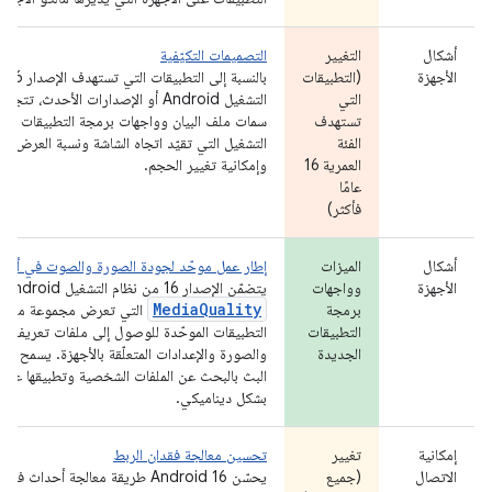
أشكال
التغيير
التصميمات التكيّفية
الأجهزة
(التطبيقات
بالنسبة 
التي
التشغيل Android أو الإصدارات الأحدث، تت
تستهدف
سمات ملف البيان وواجهات برمجة التطبيقات ف
الفئة
التشغيل التي تقيّد اتجاه الشاشة ونسبة العرض إلى
العمرية 16
وإمكانية تغيير الحجم.
عامًا
فأكثر)
أشكال
الميزات
إطار عمل موحّد لجودة الصورة والصوت في أجهزة
الأجهزة
وواجهات
يتضمّن الإصدار 16 من نظام التشغيل Android حزمة
MediaQuality
برمجة
التي تعرض مجموعة من و
التطبيقات
التطبيقات الموحّدة للوصول إلى ملفات تعريف ا
الجديدة
والصورة والإعدادات المتعلّقة بالأجهزة. يسمح ذل
البث بالبحث عن الملفات الشخصية وتطبيقها على 
بشكل ديناميكي.
إمكانية
تغيير
تحسين معالجة فقدان الربط
الاتصال
(جميع
يحسّن Android 16 طريقة معالجة أحداث فقدان الربط.