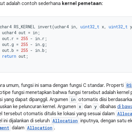
kut adalah contoh sederhana
kernel pemetaan
:
char4
RS_KERNEL
invert
(
uchar4
in
,
uint32_t
x
,
uint32_t
uchar4
out
=
in
;
out
.
r
=
255
-
in
.
r
;
out
.
g
=
255
-
in
.
g
;
out
.
b
=
255
-
in
.
b
;
return
out
;
ra umum, fungsi ini sama dengan fungsi C standar. Properti
RS
otipe fungsi menetapkan bahwa fungsi tersebut adalah kernel
si yang dapat dipanggil. Argumen
in
otomatis diisi berdasark
ruskan ke peluncuran kernel. Argumen
x
dan
y
dibahas
di bawa
el tersebut otomatis ditulis ke lokasi yang sesuai dalam
Alloc
l ini dijalankan di seluruh
Allocation
inputnya, dengan satu ek
ment
dalam
Allocation
.