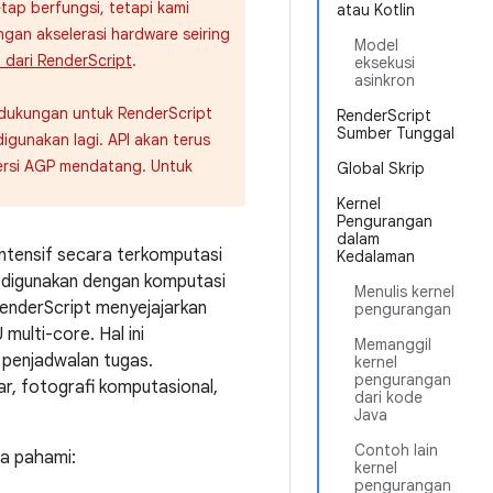
etap berfungsi, tetapi kami
atau Kotlin
an akselerasi hardware seiring
Model
i dari RenderScript
.
eksekusi
asinkron
s dukungan untuk RenderScript
RenderScript
Sumber Tunggal
digunakan lagi. API akan terus
ersi AGP mendatang. Untuk
Global Skrip
Kernel
Pengurangan
dalam
ntensif secara terkomputasi
Kedalaman
k digunakan dengan komputasi
Menulis kernel
RenderScript menyejajarkan
pengurangan
multi-core. Hal ini
Memanggil
 penjadwalan tugas.
kernel
pengurangan
r, fotografi komputasional,
dari kode
Java
Contoh lain
a pahami:
kernel
pengurangan