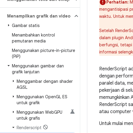
Perhatian:
Mu
mengantisipasi p
Menampilkan grafik dan video
waktu. Untuk mem
Gambar statis
Setelah RenderSc
Menambahkan kontrol
dalam plugin Andr
pemutaran media
berfungsi, tetap
Menggunakan picture-in-picture
informasi selengk
(Pi
P)
Menggunakan gambar dan
RenderScript ad
grafik lanjutan
dengan performa
Menggambar dengan shader
paralel data, m
AGSL
pekerjaan di se
Menggunakan Open
GL ES
memungkinkan A
untuk grafik
RenderScript sa
atau computer v
Menggunakan Web
GPU
untuk grafis
Untuk mulai me
Renderscript