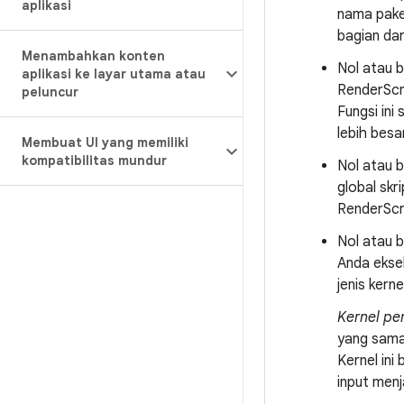
aplikasi
nama paket
bagian dar
Menambahkan konten
Nol atau 
aplikasi ke layar utama atau
RenderScr
peluncur
Fungsi ini
lebih besa
Membuat UI yang memiliki
kompatibilitas mundur
Nol atau 
global skr
RenderScri
Nol atau 
Anda ekse
jenis kern
Kernel p
yang sama.
Kernel ini
input men