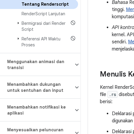
Bahasa
Re
Tentang Renderscript
tinggi.
Men
Render
Script Lanjutan
komputasi
Bermigrasi dari Render
API kontro
Script
kernel. AP
Referensi API Waktu
sendiri.
Me
Proses
menjelask
Menggunakan animasi dan
transisi
Menulis K
Menambahkan dukungan
Kernel RenderSc
untuk sentuhan dan input
file
.rs
disebu
berisi:
Menambahkan notifikasi ke
aplikasi
Deklarasi
digunakan d
Menyesuaikan peluncuran
Deklarasi