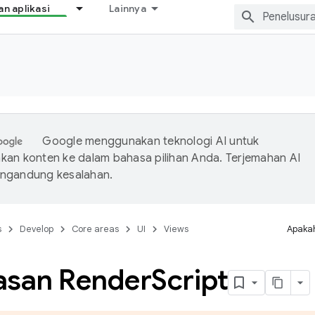
 aplikasi
Lainnya
Google menggunakan teknologi AI untuk
an konten ke dalam bahasa pilihan Anda. Terjemahan AI
ngandung kesalahan.
s
Develop
Core areas
UI
Views
Apakah
asan Render
Script