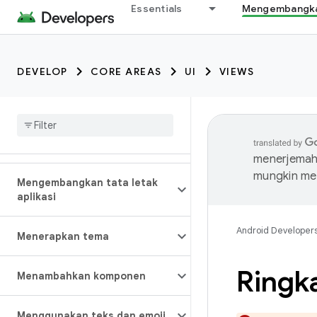
Essentials
Mengembangkan
DEVELOP
CORE AREAS
UI
VIEWS
menerjemahk
mungkin me
Mengembangkan tata letak
aplikasi
Android Developer
Menerapkan tema
Ringk
Menambahkan komponen
Menggunakan teks dan emoji