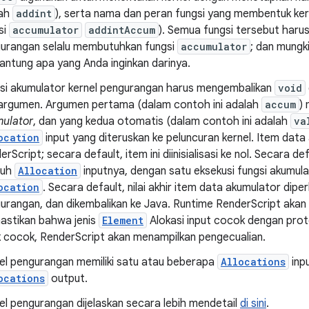
lah
addint
), serta nama dan peran fungsi yang membentuk ker
si
accumulator
addintAccum
). Semua fungsi tersebut haru
urangan selalu membutuhkan fungsi
accumulator
; dan mungki
antung apa yang Anda inginkan darinya.
si akumulator kernel pengurangan harus mengembalikan
void
argumen. Argumen pertama (dalam contoh ini adalah
accum
)
ulator
, dan yang kedua otomatis (dalam contoh ini adalah
va
ocation
input yang diteruskan ke peluncuran kernel. Item data
rScript; secara default, item ini diinisialisasi ke nol. Secara defa
ruh
Allocation
inputnya, dengan satu eksekusi fungsi akumul
ocation
. Secara default, nilai akhir item data akumulator diper
urangan, dan dikembalikan ke Java. Runtime RenderScript akan
stikan bahwa jenis
Element
Alokasi input cocok dengan proto
k cocok, RenderScript akan menampilkan pengecualian.
el pengurangan memiliki satu atau beberapa
Allocations
inpu
ocations
output.
el pengurangan dijelaskan secara lebih mendetail
di sini
.