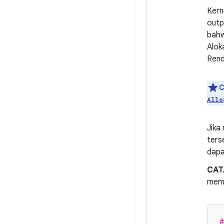
Kern
outp
bahw
Alok
Rend
C
Allo
Jika
ters
dapa
CAT
mem
#