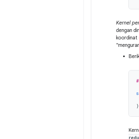
Kernel pe
dengan di
koordinat 
"menguran
Beri
#
s
}
Kern
red