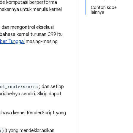
kode komputasi berperforma
Contoh kode
akannya untuk menulis kernel
lainnya
 dan mengontrol eksekusi
 bahasa kernel turunan C99 itu
ber Tunggal
masing-masing
ct_root>/src/rs
; dan setiap
ariabelnya sendiri. Skrip dapat
bahasa kernel RenderScript yang
p)
) yang mendeklarasikan