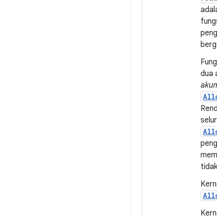
ada
fung
peng
berg
Fung
dua 
akum
All
Rende
selu
All
peng
mema
tida
Kern
All
Kern