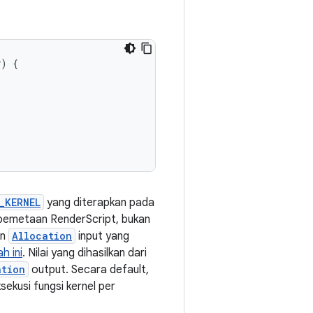
y
)
{
_KERNEL
yang diterapkan pada
 pemetaan RenderScript, bukan
an
Allocation
input yang
h ini
. Nilai yang dihasilkan dari
ation
output. Secara default,
sekusi fungsi kernel per