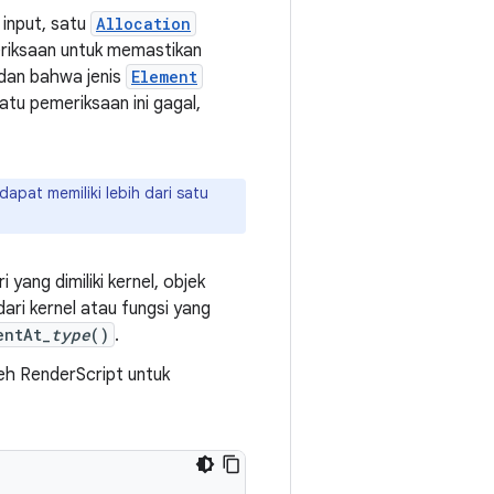
input, satu
Allocation
riksaan untuk memastikan
 dan bahwa jenis
Element
atu pemeriksaan ini gagal,
apat memiliki lebih dari satu
 yang dimiliki kernel, objek
ari kernel atau fungsi yang
entAt_
type
()
.
eh RenderScript untuk