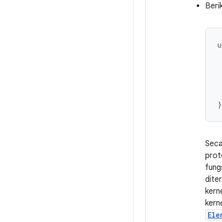
Beri
u
}
Seca
prot
fung
dite
kern
kerne
Ele