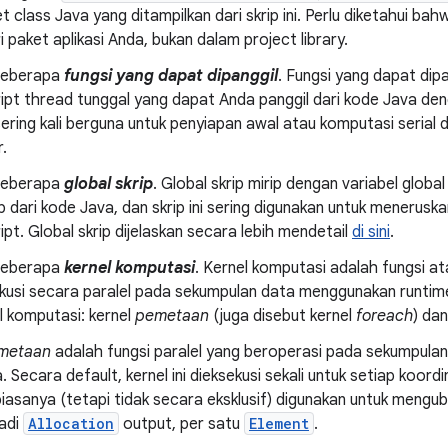
 class Java yang ditampilkan dari skrip ini. Perlu diketahui bahw
i paket aplikasi Anda, bukan dalam project library.
beberapa
fungsi yang dapat dipanggil
. Fungsi yang dapat dipa
ipt thread tunggal yang dapat Anda panggil dari kode Java d
 sering kali berguna untuk penyiapan awal atau komputasi seria
r.
beberapa
global skrip
. Global skrip mirip dengan variabel glob
ip dari kode Java, dan skrip ini sering digunakan untuk menerusk
pt. Global skrip dijelaskan secara lebih mendetail
di sini
.
beberapa
kernel komputasi
. Kernel komputasi adalah fungsi a
kusi secara paralel pada sekumpulan data menggunakan runtim
el komputasi: kernel
pemetaan
(juga disebut kernel
foreach
) da
emetaan
adalah fungsi paralel yang beroperasi pada sekumpula
 Secara default, kernel ini dieksekusi sekali untuk setiap koord
 biasanya (tetapi tidak secara eksklusif) digunakan untuk meng
jadi
Allocation
output, per satu
Element
.