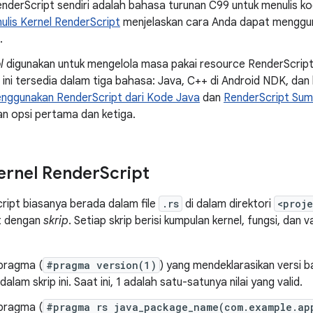
nderScript sendiri adalah bahasa turunan C99 untuk menulis 
ulis Kernel RenderScript
menjelaskan cara Anda dapat menggun
.
l
digunakan untuk mengelola masa pakai resource RenderScript
I ini tersedia dalam tiga bahasa: Java, C++ di Android NDK, dan
nggunakan RenderScript dari Kode Java
dan
RenderScript Sum
an opsi pertama dan ketiga.
ernel Render
Script
ript biasanya berada dalam file
.rs
di dalam direktori
<proje
t dengan
skrip
. Setiap skrip berisi kumpulan kernel, fungsi, dan v
 pragma (
#pragma version(1)
) yang mendeklarasikan versi 
alam skrip ini. Saat ini, 1 adalah satu-satunya nilai yang valid.
 pragma (
#pragma rs java_package_name(com.example.ap