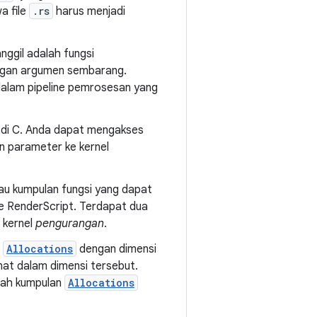
a file
.rs
harus menjadi
nggil adalah fungsi
engan argumen sembarang.
l dalam pipeline pemrosesan yang
al di C. Anda dapat mengakses
an parameter ke kernel
tau kumpulan fungsi yang dapat
e RenderScript. Terdapat dua
n kernel
pengurangan
.
n
Allocations
dengan dimensi
inat dalam dimensi tersebut.
ubah kumpulan
Allocations