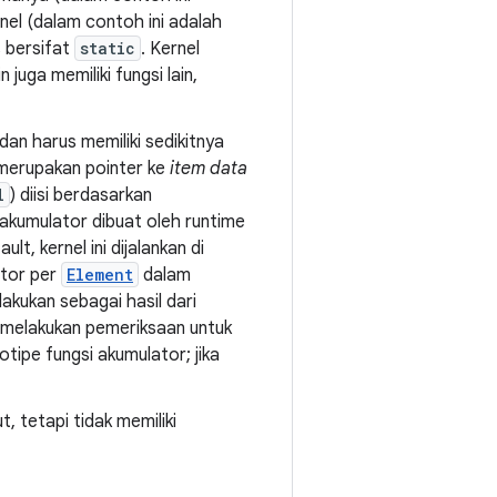
nel (dalam contoh ini adalah
s bersifat
static
. Kernel
n juga memiliki fungsi lain,
dan harus memiliki sedikitnya
 merupakan pointer ke
item data
l
) diisi berdasarkan
 akumulator dibuat oleh runtime
ult, kernel ini dijalankan di
ator per
Element
dalam
lakukan sebagai hasil dari
 melakukan pemeriksaan untuk
tipe fungsi akumulator; jika
t, tetapi tidak memiliki