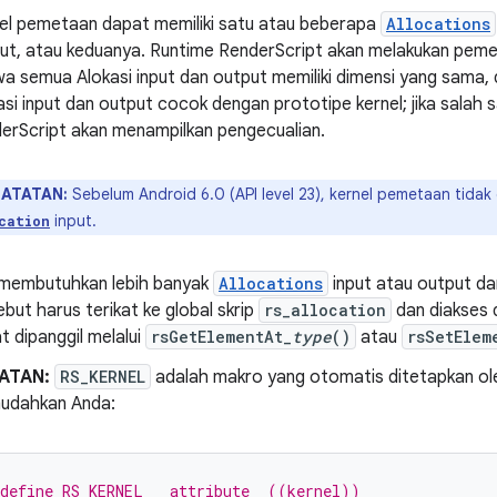
el pemetaan dapat memiliki satu atau beberapa
Allocations
ut, atau keduanya. Runtime RenderScript akan melakukan peme
a semua Alokasi input dan output memiliki dimensi yang sama,
asi input dan output cocok dengan prototipe kernel; jika salah s
erScript akan menampilkan pengecualian.
ATATAN:
Sebelum Android 6.0 (API level 23), kernel pemetaan tidak d
input.
cation
 membutuhkan lebih banyak
Allocations
input atau output dari
ebut harus terikat ke global skrip
rs_allocation
dan diakses d
t dipanggil melalui
rsGetElementAt_
type
()
atau
rsSetElem
ATAN:
RS_KERNEL
adalah makro yang otomatis ditetapkan ol
udahkan Anda:
define RS_KERNEL __attribute__((kernel))