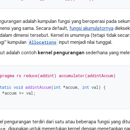
ngurangan
adalah kumpulan fungsi yang beroperasi pada seku
mensi yang sama. Secara default,
fungsi akumulatornya
diekseku
dalam dimensi tersebut. Kernel ini umumnya (tetapi tidak secara
gi" kumpulan
Allocations
input menjadi nilai tunggal.
kut adalah
contoh
kernel pengurangan
sederhana yang mele
pragma rs reduce(addint) accumulator(addintAccum)
tatic
void
addintAccum
(
int
*
accum
,
int
val
)
{
*
accum
+=
val
;
el pengurangan terdiri dari satu atau beberapa fungsi yang dit
uce
digunakan untuk menentukan kernel dengan menetapkan na