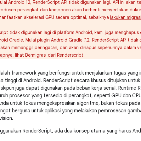
lai Android 12, RenderScript API tidak digunakan lagi. API ini akan t
rodusen perangkat dan komponen akan berhenti menyediakan dukung
anfaatkan akselerasi GPU secara optimal, sebaiknya
lakukan migras
ript tidak digunakan lagi di platform Android, kami juga menghapu
oid Gradle. Mulai plugin Android Gradle 7.2, RenderScript API tidak 
i akan memanggil peringatan, dan akan dihapus sepenuhnya dalam v
apnya, lihat
Bermigrasi dari Renderscript
.
alah framework yang berfungsi untuk menjalankan tugas yang i
 tinggi di Android. RenderScript secara khusus ditujukan untu
eskipun juga dapat digunakan pada beban kerja serial. Runtime 
luruh prosesor yang tersedia di perangkat, seperti GPU dan CPU 
nda untuk fokus mengekspresikan algoritme, bukan fokus pada
ngat berguna untuk aplikasi yang melakukan pemrosesan gamba
ision.
nggunakan RenderScript, ada dua konsep utama yang harus And