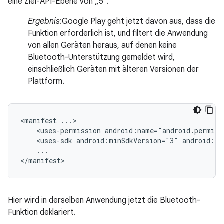
eine Ziel-API-Ebene von „5“.
Ergebnis
:Google Play geht jetzt davon aus, dass die
Funktion erforderlich ist, und filtert die Anwendung
von allen Geräten heraus, auf denen keine
Bluetooth-Unterstützung gemeldet wird,
einschließlich Geräten mit älteren Versionen der
Plattform.
<manifest
<uses-permission
android:name="android.permiss
<uses-sdk
android:minSdkVersion="3"
android:ta
...

</manifest>
Hier wird in derselben Anwendung jetzt die Bluetooth-
Funktion deklariert.