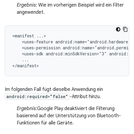
Ergebnis
: Wie im vorherigen Beispiel wird ein Filter
angewendet.
<manifest
<uses-feature
android:name="android.hardware.b
<uses-permission
android:name="android.permiss
<uses-sdk
android:minSdkVersion="3"
android:ta
...

</manifest>
Im folgenden Fall fügt dieselbe Anwendung ein
android:required="false"
-Attribut hinzu.
Ergebnis
:Google Play deaktiviert die Filterung
basierend auf der Unterstützung von Bluetooth-
Funktionen für alle Geräte.