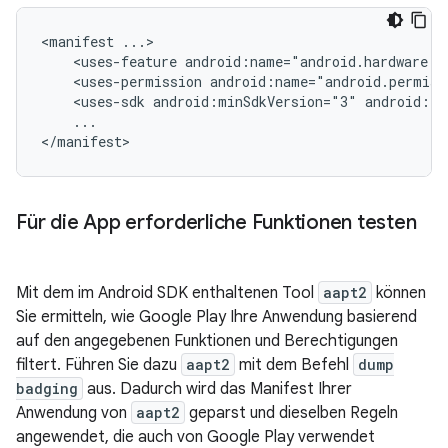
<manifest
<uses-feature
android:name="android.hardware.b
<uses-permission
android:name="android.permiss
<uses-sdk
android:minSdkVersion="3"
android:ta
...

</manifest>
Für die App erforderliche Funktionen testen
Mit dem im Android SDK enthaltenen Tool
aapt2
können
Sie ermitteln, wie Google Play Ihre Anwendung basierend
auf den angegebenen Funktionen und Berechtigungen
filtert. Führen Sie dazu
aapt2
mit dem Befehl
dump
badging
aus. Dadurch wird das Manifest Ihrer
Anwendung von
aapt2
geparst und dieselben Regeln
angewendet, die auch von Google Play verwendet