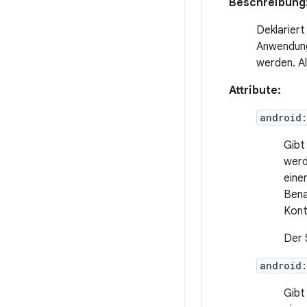
Beschreibung
Deklariert
Anwendung 
werden. Al
Attribute:
android
Gibt
werd
ein
Bena
Kont
Der 
android
Gibt