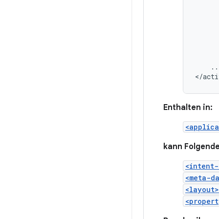
..
</acti
Enthalten in:
<applica
kann Folgende
<intent-
<meta-d
<layout>
<propert