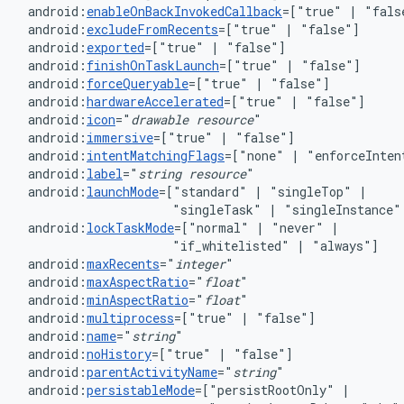
android:
enableOnBackInvokedCallback
=["true"
|
android:
excludeFromRecents
=["true"
|
android:
exported
=["true"
|
android:
finishOnTaskLaunch
=["true"
|
android:
forceQueryable
=["true"
|
android:
hardwareAccelerated
=["true"
|
android:
icon
="
drawable
resource
android:
immersive
=["true"
|
android:
intentMatchingFlags
=["none"
|
"enforceInten
android:
label
="
string
resource
android:
launchMode
=["standard"
|
"singleTop"
"singleTask"
|
"singleInstance"
android:
lockTaskMode
=["normal"
|
"never"
"if_whitelisted"
|
android:
maxRecents
="
integer
android:
maxAspectRatio
="
float
android:
minAspectRatio
="
float
android:
multiprocess
=["true"
|
android:
name
="
string
android:
noHistory
=["true"
|
"false"]
android:
parentActivityName
="
string
"
android:
persistableMode
=["persistRootOnly"
|