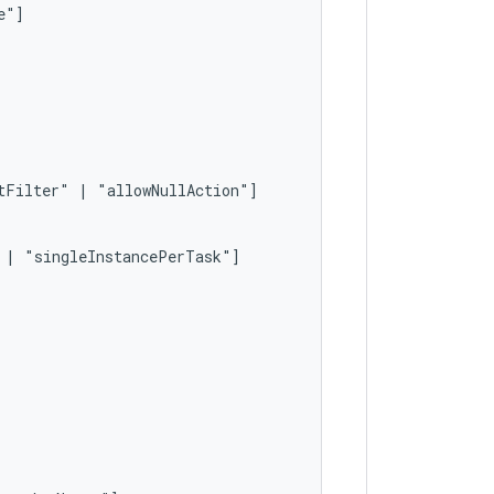
tFilter"
|
|