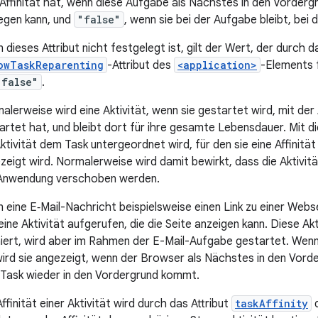
 Affinität hat, wenn diese Aufgabe als Nächstes in den Vorderg
gen kann, und
"false"
, wenn sie bei der Aufgabe bleibt, bei 
 dieses Attribut nicht festgelegt ist, gilt der Wert, der durch
owTaskReparenting
-Attribut des
<application>
-Elements 
"false"
.
alerweise wird eine Aktivität, wenn sie gestartet wird, mit der 
artet hat, und bleibt dort für ihre gesamte Lebensdauer. Mit d
Aktivität dem Task untergeordnet wird, für den sie eine Affinität
zeigt wird. Normalerweise wird damit bewirkt, dass die Aktiv
Anwendung verschoben werden.
 eine E‑Mail-Nachricht beispielsweise einen Link zu einer Webse
 eine Aktivität aufgerufen, die die Seite anzeigen kann. Diese 
niert, wird aber im Rahmen der E-Mail-Aufgabe gestartet. We
 wird sie angezeigt, wenn der Browser als Nächstes in den Vord
-Task wieder in den Vordergrund kommt.
ffinität einer Aktivität wird durch das Attribut
taskAffinity
d