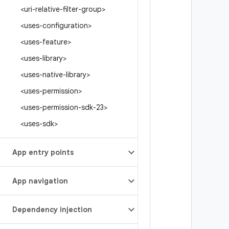
<uri-relative-filter-group>
<uses-configuration>
<uses-feature>
<uses-library>
<uses-native-library>
<uses-permission>
<uses-permission-sdk-23>
<uses-sdk>
App entry points
App navigation
Dependency injection