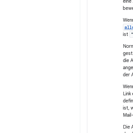
eine
bewe
Wenn
all
ist
Norm
gest
die 
ange
der 
Wenn
Link
defi
ist,
Mail
Die A