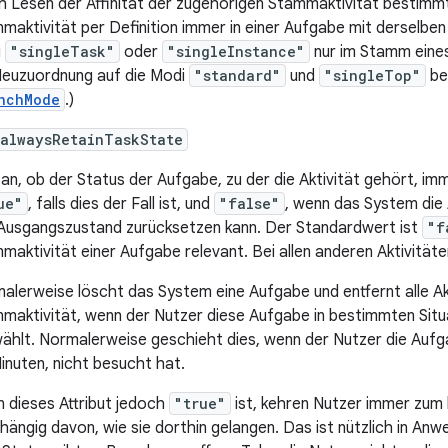
h Lesen der Affinität der zugehörigen Stammaktivität bestimmt
maktivität per Definition immer in einer Aufgabe mit derselben 
i
"singleTask"
oder
"singleInstance"
nur im Stamm eines
Neuzuordnung auf die Modi
"standard"
und
"singleTop"
bes
nchMode
.)
:alwaysRetainTaskState
 an, ob der Status der Aufgabe, zu der die Aktivität gehört, i
ue"
, falls dies der Fall ist, und
"false"
, wenn das System die
Ausgangszustand zurücksetzen kann. Der Standardwert ist
"f
maktivität einer Aufgabe relevant. Bei allen anderen Aktivitäten
alerweise löscht das System eine Aufgabe und entfernt alle Ak
maktivität, wenn der Nutzer diese Aufgabe in bestimmten Situ
ählt. Normalerweise geschieht dies, wenn der Nutzer die Aufga
inuten, nicht besucht hat.
 dieses Attribut jedoch
"true"
ist, kehren Nutzer immer zum 
hängig davon, wie sie dorthin gelangen. Das ist nützlich in A