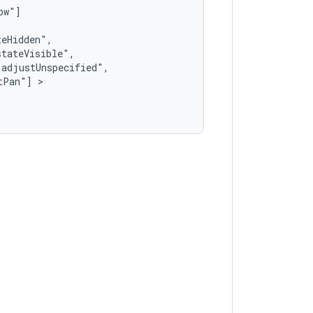
tPan"]
 >   