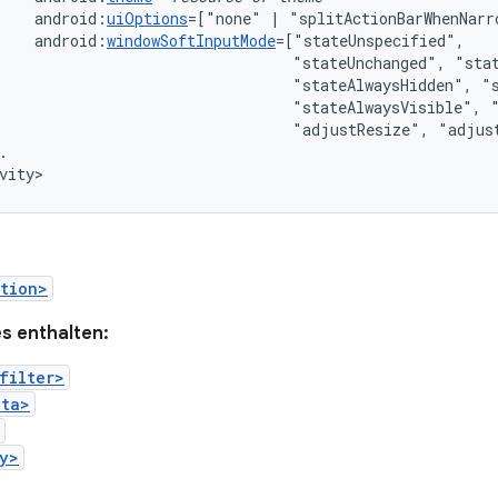
android:
uiOptions
=["none"
|
android:
windowSoftInputMode
"stateUnchanged",
"stateAlwaysHidden",
"stateAlwaysVisible",
"adjustResize",
"adjus
.

vity>
tion>
s enthalten:
filter>
ata>
y>