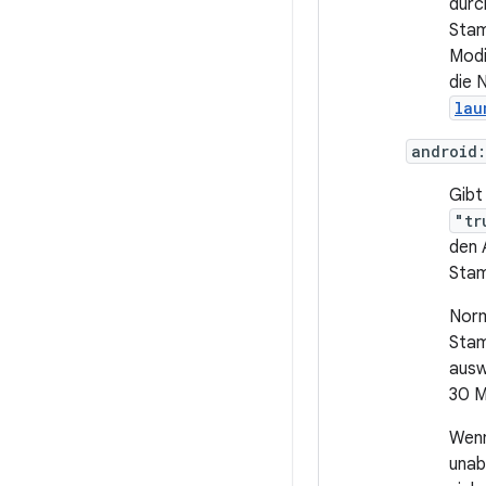
durc
Stam
Mod
die 
lau
android
Gibt
"tr
den 
Stam
Norm
Stam
ausw
30 M
Wenn
unab