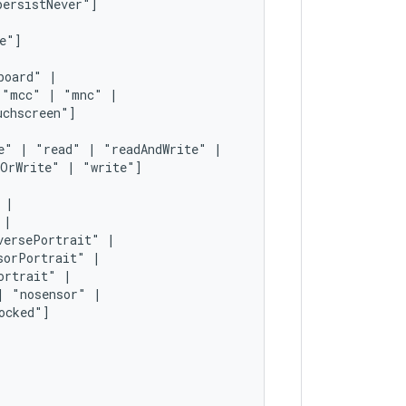
board"
"mcc"
|
"mnc"
e"
|
"read"
|
"readAndWrite"
dOrWrite"
|
"write"]
versePortrait"
sorPortrait"
ortrait"
|
"nosensor"