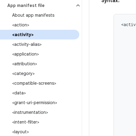
Syntax:
App manifest file
About app manifests
<activ
<action>
<activity>
<activity-alias>
<application>
<attribution>
<category>
<compatible-screens>
<data>
<grant-uri-permission>
<instrumentation>
<intent-filter>
<layout>