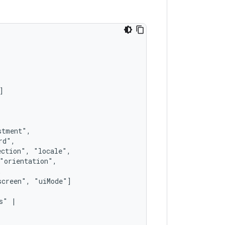
ection",
screen",
s"