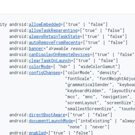
ity
android:
allowEmbedded
=["true"
|
android:
allowTaskReparenting
=["true"
|
android:
alwaysRetainTaskState
=["true"
|
android:
autoRemoveFromRecents
=["true"
|
android:
banner
="
drawable
resource
android:
canDisplayOnRemoteDevices
=["true"
|
android:
clearTaskOnLaunch
=["true"
|
android:
colorMode
=[
"hdr"
|
android:
configChanges
=["colorMode",
"fontScale",
"grammaticalGender",
"keyboardHidden",
"layoutDir
"mcc",
"mnc",
"navigation",
"screenLayout",
"smallestScreenSize",
"touch
android:
directBootAware
=["true"
|
android:
documentLaunchMode
=["intoExisting"
|
"alway
"none"
|
android:
enabled
=["true"
|