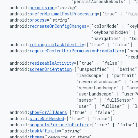
"persistAcrossReboots"
|
android:
permission
="
string
android:
preferMinimalPostProcessing
=["true"
|
android:
process
="
string
android:
recreateOnConfigChanges
=["colorMode"
|
"key
"keyboardHidden"
|
"navigation"
|
android:
relinquishTaskIdentity
=["true"
|
android:
requireContentUriPermissionFromCaller
=["non
"rea
android:
resizeableActivity
=["true"
|
android:
screenOrientation
=["unspecified"
|
"behind"
"landscape"
|
"portrait"
"reverseLandscape"
|
"re
"sensorLandscape"
|
"sen
"userLandscape"
|
"userP
"sensor"
|
"fullSensor"
"user"
|
"fullUser"
|
android:
showForAllUsers
=["true"
|
android:
stateNotNeeded
=["true"
|
android:
supportsPictureInPicture
=["true"
|
android:
taskAffinity
="
string
android:
theme
="
resource
or
theme