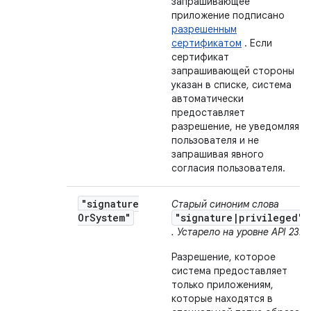
запрашивающее
приложение подписано
разрешенным
сертификатом
. Если
сертификат
запрашивающей стороны
указан в списке, система
автоматически
предоставляет
разрешение, не уведомляя
пользователя и не
запрашивая явного
согласия пользователя.
"signature
Старый синоним слова
Or
System"
"signature|privileged"
. Устарело на уровне API 23.
Разрешение, которое
система предоставляет
только приложениям,
которые находятся в