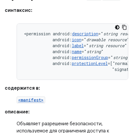
синтаксис:
<permission
android:
description
="
string
resou
android:
icon
="
drawable
resource
android:
label
="
string
resource
android:
name
="
string
android:
permissionGroup
="
string
android:
protectionLevel
=["normal"
"signatu
содержится в:
<manifest>
описание:
Объявляет разрешение безопасности,
используемое для ограничения доступа к