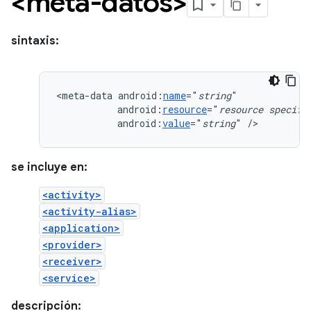
<meta-datos>
sintaxis:
<meta-data
android:
name
="
string
android:
resource
="
resource
specifi
android:
value
="
string
"
/>
se incluye en:
<activity>
<activity-alias>
<application>
<provider>
<receiver>
<service>
descripción: