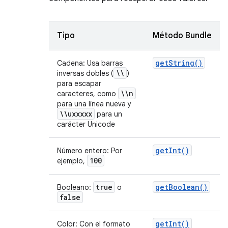
Tipo
Método Bundle
get
String(
)
Cadena: Usa barras
\\
inversas dobles (
)
para escapar
\\n
caracteres, como
para una línea nueva y
\\uxxxxx
para un
carácter Unicode
get
Int(
)
Número entero: Por
100
ejemplo,
true
get
Boolean(
)
Booleano:
o
false
get
Int(
)
Color: Con el formato