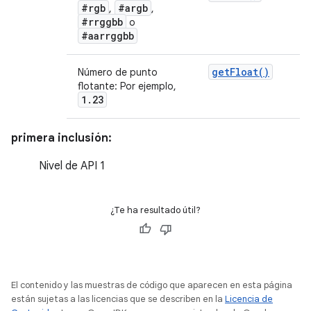
#rgb
#argb
,
,
#rrggbb
o
#aarrggbb
get
Float(
)
Número de punto
flotante: Por ejemplo,
1
.
23
primera inclusión:
Nivel de API 1
¿Te ha resultado útil?
El contenido y las muestras de código que aparecen en esta página
están sujetas a las licencias que se describen en la
Licencia de