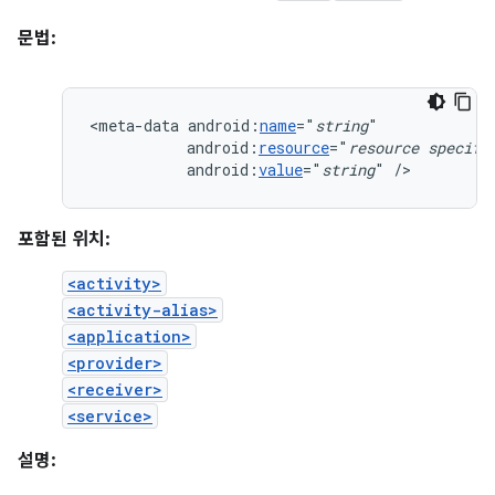
문법:
<meta-data
android:
name
="
string
android:
resource
="
resource
specifi
android:
value
="
string
"
/>
포함된 위치:
<activity>
<activity-alias>
<application>
<provider>
<receiver>
<service>
설명: