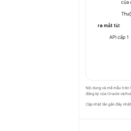
của 
Thuộ
ra mắt từ:
API cấp 1
Nội dung và mã mẫu trên 
đăng ký của Oracle và/hoặ
Cập nhật lần gần đây nh