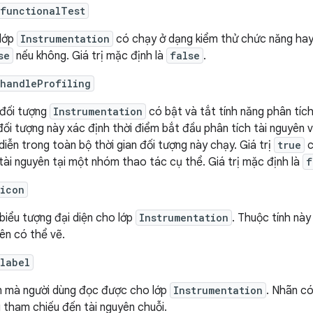
:functionalTest
 lớp
Instrumentation
có chạy ở dạng kiểm thử chức năng hay 
se
nếu không. Giá trị mặc định là
false
.
:handleProfiling
 đối tượng
Instrumentation
có bật và tắt tính năng phân tích
đối tượng này xác định thời điểm bắt đầu phân tích tài nguyên 
 diễn trong toàn bộ thời gian đối tượng này chạy. Giá trị
true
c
 tài nguyên tại một nhóm thao tác cụ thể. Giá trị mặc định là
f
:icon
biểu tượng đại diện cho lớp
Instrumentation
. Thuộc tính nà
ên có thể vẽ.
label
 mà người dùng đọc được cho lớp
Instrumentation
. Nhãn c
 tham chiếu đến tài nguyên chuỗi.