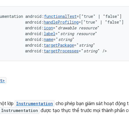
umentation
android:
functionalTest
=["true"
|
android:
handleProfiling
=["true"
|
android:
icon
="
drawable
resource
android:
label
="
string
resource
android:
name
="
string
android:
targetPackage
="
string
android:
targetProcesses
="
string
"
/>
t>
một lớp
Instrumentation
cho phép bạn giám sát hoạt động t
Instrumentation
được tạo thực thể trước mọi thành phần c