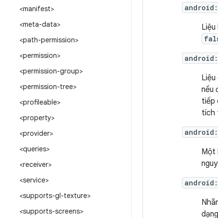
android
<manifest>
<meta-data>
Liệu
fal
<path-permission>
<permission>
android
<permission-group>
Liệu
<permission-tree>
nếu 
tiếp
<profileable>
tích
<property>
android
<provider>
<queries>
Một 
nguy
<receiver>
<service>
android:
<supports-gl-texture>
Nhãn
<supports-screens>
dạng