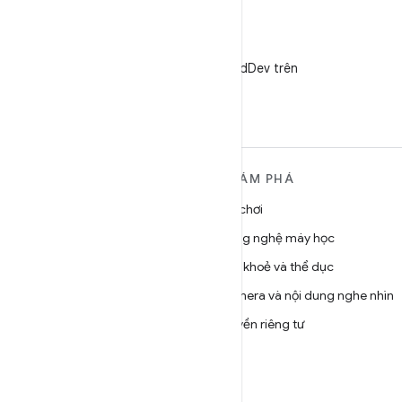
X
Theo dõi @AndroidDev trên
X
TÌM HIỂU THÊM VỀ
KHÁM PHÁ
ANDROID
Trò chơi
Android
Công nghệ máy học
Android dành cho doanh
Sức khoẻ và thể dục
nghiệp
Camera và nội dung nghe nhìn
Bảo mật
Quyền riêng tư
Source
5G
Tin tức
Blog