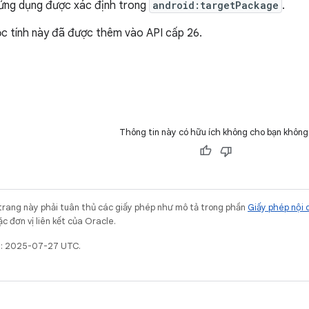
ứng dụng được xác định trong
android:targetPackage
.
c tính này đã được thêm vào API cấp 26.
Thông tin này có hữu ích không cho bạn không
trang này phải tuân thủ các giấy phép như mô tả trong phần
Giấy phép nội 
c đơn vị liên kết của Oracle.
ất: 2025-07-27 UTC.