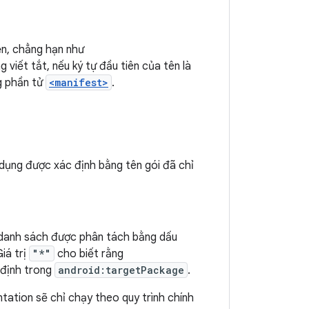
iện, chẳng hạn như
̣ng viết tắt, nếu ký tự đầu tiên của tên là
ng phần tử
<manifest>
.
ụng được xác định bằng tên gói đã chỉ
danh sách được phân tách bằng dấu
iá trị
"*"
cho biết rằng
 định trong
android:targetPackage
.
ntation sẽ chỉ chạy theo quy trình chính