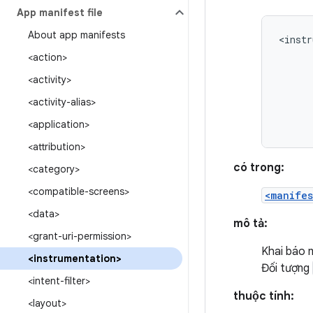
App manifest file
About app manifests
<instr
<action>
<activity>
<activity-alias>
<application>
<attribution>
có trong:
<category>
<compatible-screens>
<manifes
<data>
mô tả:
<grant-uri-permission>
Khai báo 
<instrumentation>
Đối tượng
<intent-filter>
thuộc tính:
<layout>