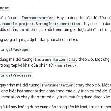
:name
của lớp con
Instrumentation
. Hãy sử dụng tên lớp đủ điều k
.example.project.StringInstrumentation
. Tuy nhiên, ở da
dấu chấm, thì hệ thống sẽ nối thêm tên gói được chỉ định tro
g có giá trị mặc định. Bạn phải chỉ định tên.
:targetPackage
dụng mà đối tượng
Instrumentation
chạy theo đó. Một ứng d
 trong tệp kê khai của phần tử
<manifest>
.
targetProcesses
quy trình mà đối tượng
Instrumentation
chạy theo đó. Một 
 cho biết instrumentation chạy theo các quy trình cụ thể đó. G
rumentation chạy theo tất cả quy trình của ứng dụng được xác
giá trị này không được cung cấp trong tệp kê khai, thì instrume