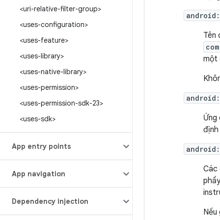
<uri-relative-filter-group>
android
<uses-configuration>
Tên 
<uses-feature>
com
<uses-library>
một 
<uses-native-library>
Khôn
<uses-permission>
android
<uses-permission-sdk-23>
Ứng 
<uses-sdk>
định
App entry points
android:
Các 
App navigation
phẩy
inst
Dependency injection
Nếu 