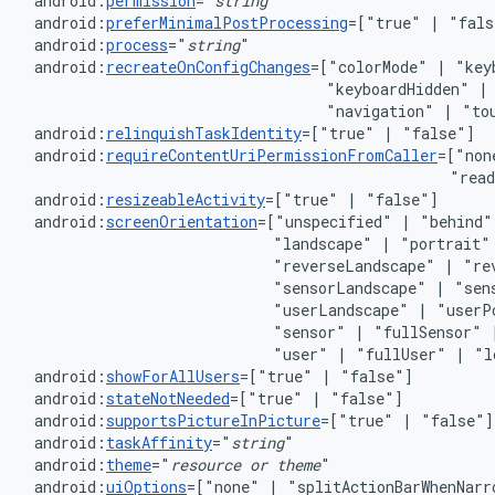
android:
permission
="
string
android:
preferMinimalPostProcessing
=["true"
|
android:
process
="
string
android:
recreateOnConfigChanges
=["colorMode"
|
"key
"keyboardHidden"
|
"navigation"
|
android:
relinquishTaskIdentity
=["true"
|
android:
requireContentUriPermissionFromCaller
=["non
"rea
android:
resizeableActivity
=["true"
|
android:
screenOrientation
=["unspecified"
|
"behind"
"landscape"
|
"portrait"
"reverseLandscape"
|
"re
"sensorLandscape"
|
"sen
"userLandscape"
|
"userP
"sensor"
|
"fullSensor"
"user"
|
"fullUser"
|
android:
showForAllUsers
=["true"
|
android:
stateNotNeeded
=["true"
|
android:
supportsPictureInPicture
=["true"
|
android:
taskAffinity
="
string
android:
theme
="
resource
or
theme
android:
uiOptions
=["none"
|