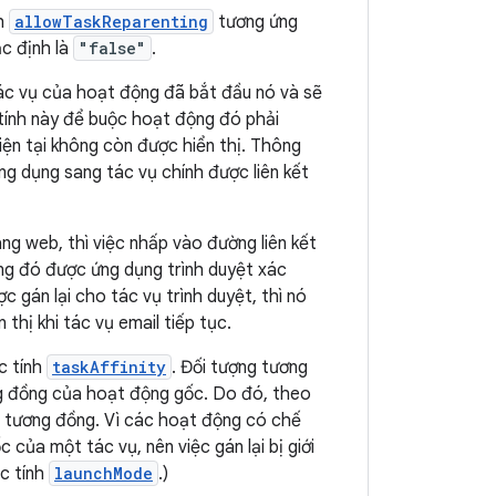
nh
allowTaskReparenting
tương ứng
c định là
"false"
.
tác vụ của hoạt động đã bắt đầu nó và sẽ
tính này để buộc hoạt động đó phải
iện tại không còn được hiển thị. Thông
g dụng sang tác vụ chính được liên kết
ng web, thì việc nhấp vào đường liên kết
ng đó được ứng dụng trình duyệt xác
gán lại cho tác vụ trình duyệt, thì nó
 thị khi tác vụ email tiếp tục.
c tính
taskAffinity
. Đối tượng tương
g đồng của hoạt động gốc. Do đó, theo
g tương đồng. Vì các hoạt động có chế
 của một tác vụ, nên việc gán lại bị giới
c tính
launchMode
.)