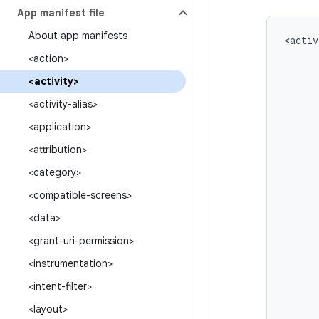
App manifest file
About app manifests
<activ
<action>
<activity>
<activity-alias>
<application>
<attribution>
<category>
<compatible-screens>
<data>
<grant-uri-permission>
<instrumentation>
<intent-filter>
<layout>