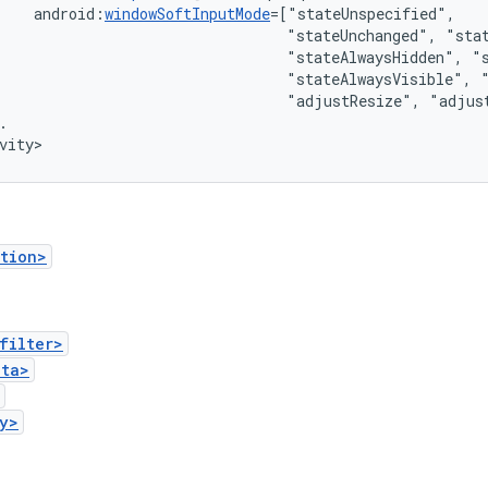
android:
windowSoftInputMode
"stateUnchanged",
"stateAlwaysHidden",
"stateAlwaysVisible",
"adjustResize",
"adjus
.

vity>
tion>
filter>
ata>
y>