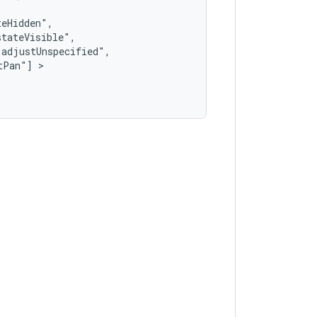
tPan"]
 >   