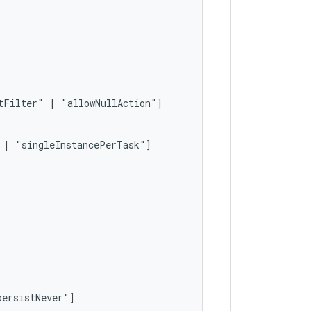
tFilter"
|
|