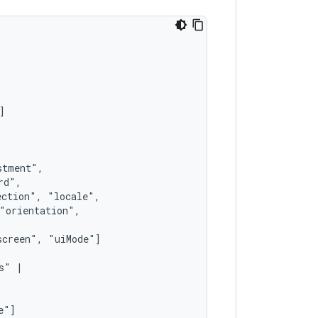
ection",
screen",
s"