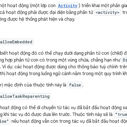
một hoạt động (một lớp con
Activity
) triển khai một phần g
 cả hoạt động phải được đại diện bằng phần tử
<activity>
tr
ông được hệ thống phát hiện và chạy.
:allowEmbedded
biết hoạt động đó có thể chạy dưới dạng phần tử con (child) 
ng hợp phần tử con có trong một vùng chứa, chẳng hạn như
D
. Ví dụ: các hoạt động được dùng cho thông báo tuỳ chỉnh trê
 thị hoạt động trong luồng ngữ cảnh nằm trong một quy trình k
trị mặc định của thuộc tính này là
false
.
:allowTaskReparenting
 hoạt động có thể di chuyển từ tác vụ đã bắt đầu hoạt động s
g khi tác vụ đó được đưa lên trước. Thuộc tính này sẽ là
"tru
lse"
nếu hoạt động vẫn còn trong tác vụ đã bắt đầu hoạt độ