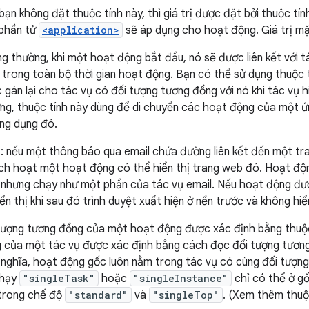
bạn không đặt thuộc tính này, thì giá trị được đặt bởi thuộc tí
phần tử
<application>
sẽ áp dụng cho hoạt động. Giá trị mặ
g thường, khi một hoạt động bắt đầu, nó sẽ được liên kết với 
 trong toàn bộ thời gian hoạt động. Bạn có thể sử dụng thuộc 
 gán lại cho tác vụ có đối tượng tương đồng với nó khi tác vụ h
ng, thuộc tính này dùng để di chuyển các hoạt động của một ứn
ứng dụng đó.
ụ: nếu một thông báo qua email chứa đường liên kết đến một tra
ích hoạt một hoạt động có thể hiển thị trang web đó. Hoạt độ
 nhưng chạy như một phần của tác vụ email. Nếu hoạt động được 
iển thị khi sau đó trình duyệt xuất hiện ở nền trước và không hiển
tượng tương đồng của một hoạt động được xác định bằng thuộ
 của một tác vụ được xác định bằng cách đọc đối tượng tươn
 nghĩa, hoạt động gốc luôn nằm trong tác vụ có cùng đối tượn
chạy
"singleTask"
hoặc
"singleInstance"
chỉ có thể ở gốc
trong chế độ
"standard"
và
"singleTop"
. (Xem thêm thuộ