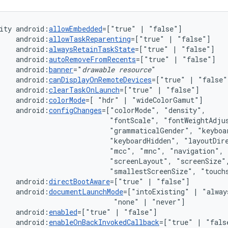
ity
android:
allowEmbedded
=["true"
|
android:
allowTaskReparenting
=["true"
|
android:
alwaysRetainTaskState
=["true"
|
android:
autoRemoveFromRecents
=["true"
|
android:
banner
="
drawable
resource
android:
canDisplayOnRemoteDevices
=["true"
|
android:
clearTaskOnLaunch
=["true"
|
android:
colorMode
=[
"hdr"
|
android:
configChanges
=["colorMode",
"fontScale",
"grammaticalGender",
"keyboardHidden",
"layoutDir
"mcc",
"mnc",
"navigation",
"screenLayout",
"smallestScreenSize",
"touch
android:
directBootAware
=["true"
|
android:
documentLaunchMode
=["intoExisting"
|
"alway
"none"
|
android:
enabled
=["true"
|
android:
enableOnBackInvokedCallback
=["true"
|