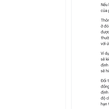
Nếu 
của 
Thôn
ở đó
được
thườ
với 
Ví d
sẽ k
định
sẽ h
Đối 
đồng
định
độ 
hạn 