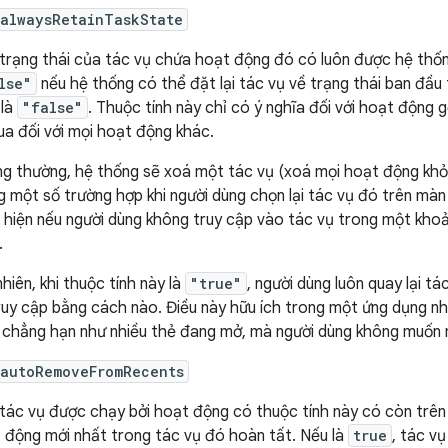
:alwaysRetainTaskState
 trạng thái của tác vụ chứa hoạt động đó có luôn được hệ thốn
lse"
nếu hệ thống có thể đặt lại tác vụ về trạng thái ban đầu
 là
"false"
. Thuộc tính này chỉ có ý nghĩa đối với hoạt động 
ua đối với mọi hoạt động khác.
g thường, hệ thống sẽ xoá một tác vụ (xoá mọi hoạt động khỏ
g một số trường hợp khi người dùng chọn lại tác vụ đó trên màn
 hiện nếu người dùng không truy cập vào tác vụ trong một khoả
.
nhiên, khi thuộc tính này là
"true"
, người dùng luôn quay lại tá
ruy cập bằng cách nào. Điều này hữu ích trong một ứng dụng như
, chẳng hạn như nhiều thẻ đang mở, mà người dùng không muốn 
:autoRemoveFromRecents
 tác vụ được chạy bởi hoạt động có thuộc tính này có còn trê
 động mới nhất trong tác vụ đó hoàn tất. Nếu là
true
, tác v