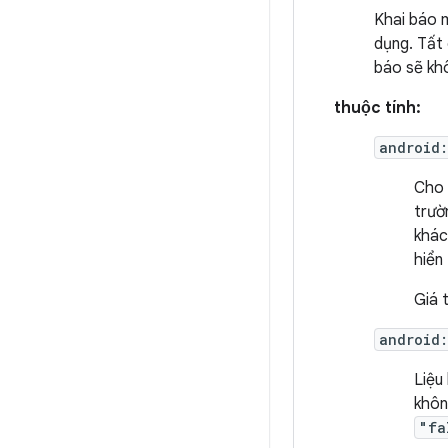
Khai báo 
dụng. Tất
báo sẽ kh
thuộc tính:
android
Cho 
trườ
khác
hiển
Giá 
android
Liệu
khôn
"fa