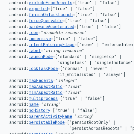
android:
excludeFromRecents
=["true"
|
android:
exported
=["true"
|
android:
finishOnTaskLaunch
=["true"
|
android:
forceQueryable
=["true"
|
android:
hardwareAccelerated
=["true"
|
android:
icon
="
drawable
resource
android:
immersive
=["true"
|
android:
intentMatchingFlags
=["none"
|
"enforceInten
android:
label
="
string
resource
android:
launchMode
=["standard"
|
"singleTop"
"singleTask"
|
"singleInstance"
android:
lockTaskMode
=["normal"
|
"never"
"if_whitelisted"
|
android:
maxRecents
="
integer
android:
maxAspectRatio
="
float
android:
minAspectRatio
="
float
android:
multiprocess
=["true"
|
android:
name
="
string
android:
noHistory
=["true"
|
"false"]
android:
parentActivityName
="
string
"
android:
persistableMode
=["persistRootOnly"
|
"persistAcrossReboots"
|