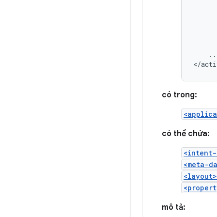
..
</acti
có trong:
<applica
có thể chứa:
<intent-
<meta-d
<layout>
<propert
mô tả: