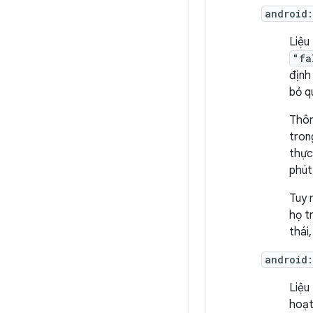
android
Liệu
"fa
định
bỏ q
Thôn
tron
thực
phút
Tuy 
họ t
thái
android
Liệu
hoạt