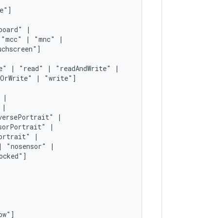
board"
"mcc"
|
"mnc"
e"
|
"read"
|
"readAndWrite"
dOrWrite"
|
"write"]
versePortrait"
sorPortrait"
ortrait"
|
"nosensor"