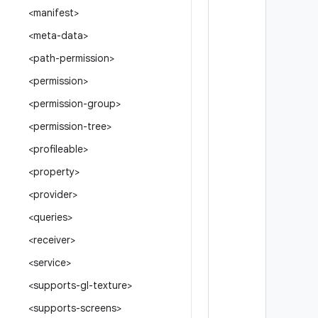
<manifest>
<meta-data>
<path-permission>
<permission>
<permission-group>
<permission-tree>
<profileable>
<property>
<provider>
<queries>
<receiver>
<service>
<supports-gl-texture>
<supports-screens>