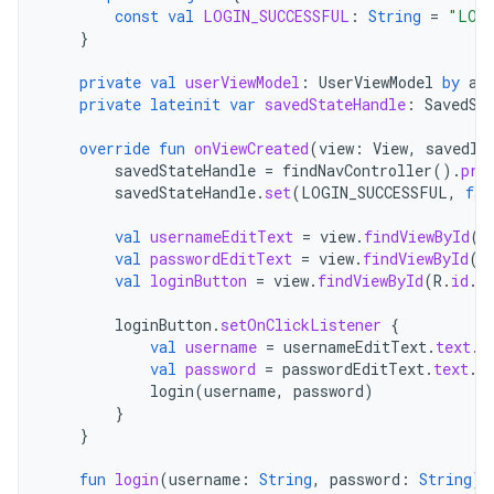
const
val
LOGIN_SUCCESSFUL
:
String
=
"LOGI
}
private
val
userViewModel
:
UserViewModel
by
ac
private
lateinit
var
savedStateHandle
:
SavedSt
override
fun
onViewCreated
(
view
:
View
,
savedIn
savedStateHandle
=
findNavController
().
pre
savedStateHandle
.
set
(
LOGIN_SUCCESSFUL
,
fal
val
usernameEditText
=
view
.
findViewById
(
R
val
passwordEditText
=
view
.
findViewById
(
R
val
loginButton
=
view
.
findViewById
(
R
.
id
.
l
loginButton
.
setOnClickListener
{
val
username
=
usernameEditText
.
text
.
t
val
password
=
passwordEditText
.
text
.
t
login
(
username
,
password
)
}
}
fun
login
(
username
:
String
,
password
:
String
)