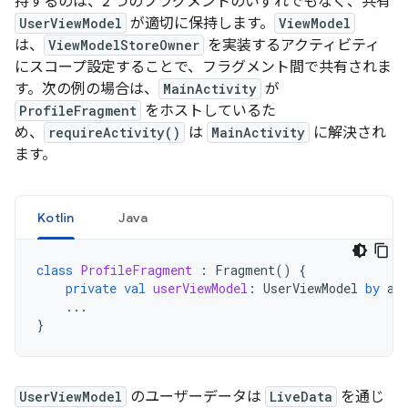
持するのは、2 つのフラグメントのいずれでもなく、共有
UserViewModel
が適切に保持します。
ViewModel
は、
ViewModelStoreOwner
を実装するアクティビティ
にスコープ設定することで、フラグメント間で共有されま
す。次の例の場合は、
MainActivity
が
ProfileFragment
をホストしているた
め、
requireActivity()
は
MainActivity
に解決され
ます。
Kotlin
Java
class
ProfileFragment
:
Fragment
()
{
private
val
userViewModel
:
UserViewModel
by
ac
...
}
UserViewModel
のユーザーデータは
LiveData
を通じ