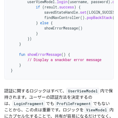
userViewModel
.
login
(
username
,
password
).
ob
if
(
result
.
success
)
{
savedStateHandle
.
set
(
LOGIN_SUCCESS
findNavController
().
popBackStack
()
}
else
{
showErrorMessage
()
}
})
}
fun
showErrorMessage
()
{
// Display a snackbar error message
}
}
認証に関するロジックはすべて、
UserViewModel
内で保
持されます。ユーザーの認証方法を決定するの
は、
LoginFragment
でも
ProfileFragment
でもない
ことから、この点は重要です。ロジックを
ViewModel
内
にカプセル化することで、共有が容易になるだけでなく、