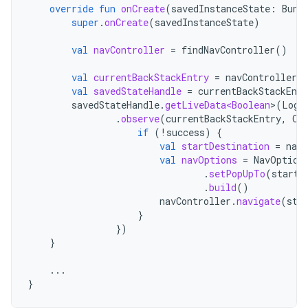
override
fun
onCreate
(
savedInstanceState
:
Bund
super
.
onCreate
(
savedInstanceState
)
val
navController
=
findNavController
()
val
currentBackStackEntry
=
navController
.
c
val
savedStateHandle
=
currentBackStackEntr
savedStateHandle
.
getLiveData<Boolean
>
(
Logi
.
observe
(
currentBackStackEntry
,
Ob
if
(
!
success
)
{
val
startDestination
=
navC
val
navOptions
=
NavOption
.
setPopUpTo
(
startD
.
build
()
navController
.
navigate
(
sta
}
})
}
...
}