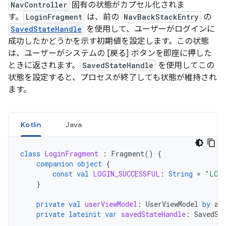
NavController
固有の状態がカプセル化されま
す。
LoginFragment
は、前の
NavBackStackEntry
の
SavedStateHandle
を使用して、ユーザーがログインに
成功したかどうかを示す初期値を設定します。この状態
は、ユーザーがシステムの [戻る] ボタンを即座に押した
ときに返されます。
SavedStateHandle
を使用してこの
状態を設定すると、プロセスが終了しても状態が維持され
ます。
Kotlin
Java
class
LoginFragment
:
Fragment
()
{
companion
object
{
const
val
LOGIN_SUCCESSFUL
:
String
=
"LOGI
}
private
val
userViewModel
:
UserViewModel
by
ac
private
lateinit
var
savedStateHandle
:
SavedSt