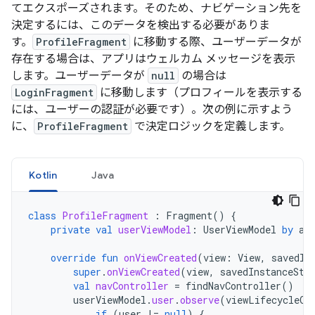
てエクスポーズされます。そのため、ナビゲーション先を
決定するには、このデータを検出する必要がありま
す。
ProfileFragment
に移動する際、ユーザーデータが
存在する場合は、アプリはウェルカム メッセージを表示
します。ユーザーデータが
null
の場合は
LoginFragment
に移動します（プロフィールを表示する
には、ユーザーの認証が必要です）。次の例に示すよう
に、
ProfileFragment
で決定ロジックを定義します。
Kotlin
Java
class
ProfileFragment
:
Fragment
()
{
private
val
userViewModel
:
UserViewModel
by
ac
override
fun
onViewCreated
(
view
:
View
,
savedIn
super
.
onViewCreated
(
view
,
savedInstanceSta
val
navController
=
findNavController
()
userViewModel
.
user
.
observe
(
viewLifecycleOw
if
(
user
!=
null
)
{