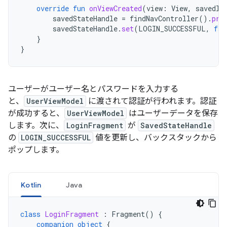
override
fun
onViewCreated
(
view
:
View
,
savedIn
savedStateHandle
=
findNavController
().
pre
savedStateHandle
.
set
(
LOGIN_SUCCESSFUL
,
fal
}
}
ユーザーがユーザー名とパスワードを入力する
と、
UserViewModel
に渡されて認証が行われます。認証
が成功すると、
UserViewModel
はユーザーデータを保存
します。次に、
LoginFragment
が
SavedStateHandle
の
LOGIN_SUCCESSFUL
値を更新し、バックスタックから
ポップします。
Kotlin
Java
class
LoginFragment
:
Fragment
()
{
companion
object
{