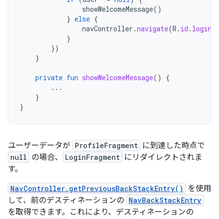
showWelcomeMessage
()
}
else
{
navController
.
navigate
(
R
.
id
.
login_
}
})
}
private
fun
showWelcomeMessage
()
{
...
}
}
ユーザーデータが
ProfileFragment
に到達した時点で
null
の場合、
LoginFragment
にリダイレクトされま
す。
NavController.getPreviousBackStackEntry()
を使用
して、前のデスティネーションの
NavBackStackEntry
を取得できます。これにより、デスティネーションの