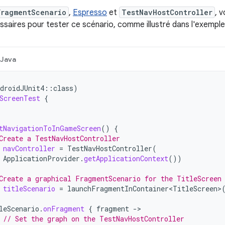
FragmentScenario
,
Espresso
et
TestNavHostController
, 
ssaires pour tester ce scénario, comme illustré dans l'exemple 
Java
droidJUnit4
::
class
)
ScreenTest
{
tNavigationToInGameScreen
()
{
Create a TestNavHostController
navController
=
TestNavHostController
(
ApplicationProvider
.
getApplicationContext
())
Create a graphical FragmentScenario for the TitleScreen
titleScenario
=
launchFragmentInContainer<TitleScreen>
leScenario
.
onFragment
{
fragment
-
// Set the graph on the TestNavHostController