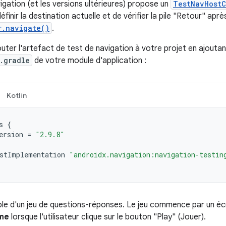
ation (et les versions ultérieures) propose un
TestNavHostC
finir la destination actuelle et de vérifier la pile "Retour" apr
r.navigate()
.
uter l'artefact de test de navigation à votre projet en ajouta
.gradle
de votre module d'application :
Kotlin
s
{
ersion
=
"2.9.8"
stImplementation
"androidx.navigation:navigation-testin
le d'un jeu de questions-réponses. Le jeu commence par un é
me
lorsque l'utilisateur clique sur le bouton "Play" (Jouer).