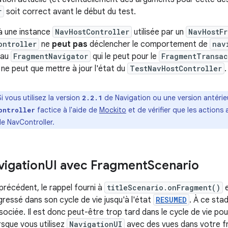
r
soit correct avant le début du test.
à une instance
NavHostController
utilisée par un
NavHostFr
ontroller
ne
peut pas
déclencher le comportement de
nav
 au
FragmentNavigator
qui le peut pour le
FragmentTransac
Il ne peut que mettre à jour l'état du
TestNavHostController
.
Si vous utilisez la version
de Navigation ou une version antér
2.2.1
factice à l'aide de
Mockito
et de vérifier que les actions 
ontroller
 de NavController.
vigation
UI avec Fragment
Scenario
précédent, le rappel fourni à
titleScenario.onFragment()
e
ressé dans son cycle de vie jusqu'à l'état
RESUMED
. À ce sta
ociée. Il est donc peut-être trop tard dans le cycle de vie pou
rsque vous utilisez
NavigationUI
avec des vues dans votre f