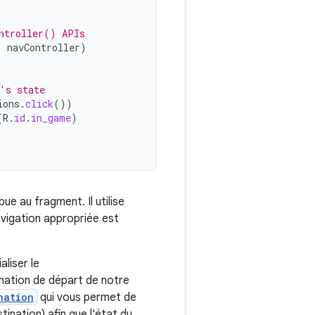
ontroller() APIs
,
navController
)
's state
ions
.
click
())
(
R
.
id
.
in_game
)
ibue au fragment. Il utilise
navigation appropriée est
aliser le
ination de départ de notre
nation
qui vous permet de
ination) afin que l'état du