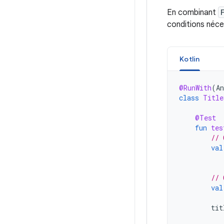
En combinant
conditions néce
Kotlin
@RunWith
(
An
class
Title
@Test
fun
tes
// 
val
// 
val
tit