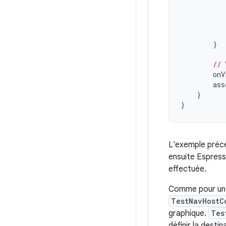
}
// 
onV
ass
}
}
L'exemple préc
ensuite Espresso
effectuée.
Comme pour un
TestNavHostC
graphique.
Tes
définir la desti