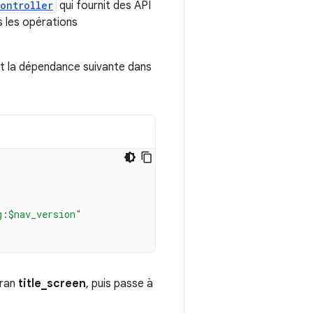
ontroller
qui fournit des API
ès les opérations
nt la dépendance suivante dans
g:$nav_version"
cran
title_screen
, puis passe à