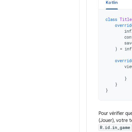
Kotlin
class
Title
overrid
inf
con
sav
)
=
inf
overrid
vie
}
}
}
Pour vérifier qu
(Jouer), votre 
R.id.in_game