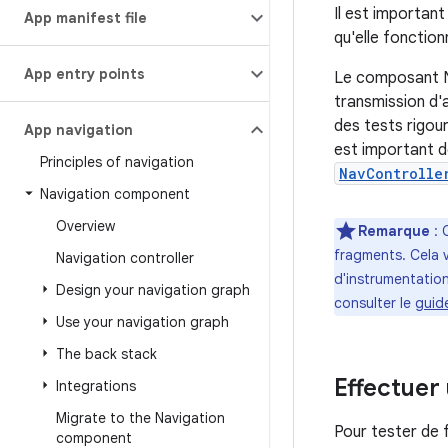
Il est important
App manifest file
qu'elle fonctio
App entry points
Le composant Na
transmission d'
des tests rigou
App navigation
est important de
Principles of navigation
NavControlle
Navigation component
Overview
Remarque
: 
fragments. Cela v
Navigation controller
d'instrumentatio
Design your navigation graph
consulter le
guid
Use your navigation graph
The back stack
Effectuer 
Integrations
Migrate to the Navigation
Pour tester de 
component