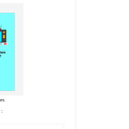
es.
 :