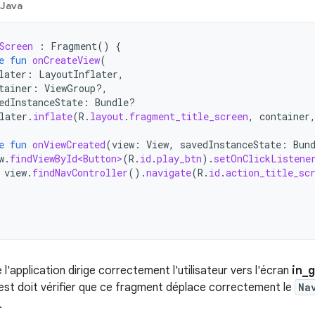
Java
Screen
:
Fragment
()
{
e
fun
onCreateView
(
later
:
LayoutInflater
,
tainer
:
ViewGroup?,
edInstanceState
:
Bundle?
later
.
inflate
(
R
.
layout
.
fragment_title_screen
,
container
e
fun
onViewCreated
(
view
:
View
,
savedInstanceState
:
Bun
w
.
findViewById<Button>
(
R
.
id
.
play_btn
).
setOnClickListene
view
.
findNavController
().
navigate
(
R
.
id
.
action_title_sc
e l'application dirige correctement l'utilisateur vers l'écran
in_
test doit vérifier que ce fragment déplace correctement le
Na
.