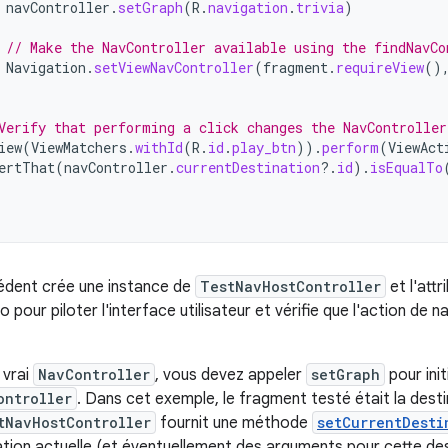
navController
.
setGraph
(
R
.
navigation
.
trivia
)
// Make the NavController available using the findNavC
Navigation
.
setViewNavController
(
fragment
.
requireView
()
Verify that performing a click changes the NavController
iew
(
ViewMatchers
.
withId
(
R
.
id
.
play_btn
)).
perform
(
ViewAct
ertThat
(
navController
.
currentDestination
?.
id
).
isEqualTo
édent crée une instance de
TestNavHostController
et l'attr
 pour piloter l'interface utilisateur et vérifie que l'action de 
 vrai
NavController
, vous devez appeler
setGraph
pour initi
ontroller
. Dans cet exemple, le fragment testé était la dest
tNavHostController
fournit une méthode
setCurrentDesti
nation actuelle (et éventuellement des arguments pour cette dest