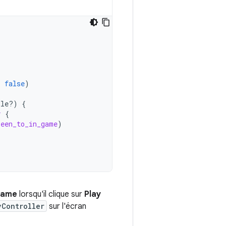
,
false
)
dle?)
{
r
{
reen_to_in_game
)
game
lorsqu'il clique sur
Play
vController
sur l'écran