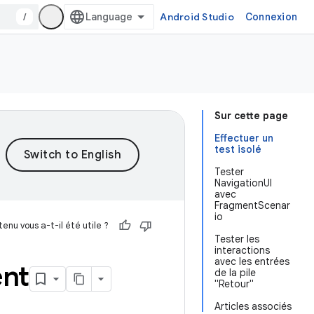
/
Android Studio
Connexion
Sur cette page
Effectuer un
test isolé
Tester
NavigationUI
avec
FragmentScenar
io
enu vous a-t-il été utile ?
Tester les
interactions
avec les entrées
ent
de la pile
"Retour"
Articles associés