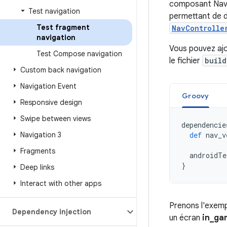
composant Navig
Test navigation
permettant de dé
Test fragment
NavControlle
navigation
Vous pouvez ajo
Test Compose navigation
le fichier
build
Custom back navigation
Navigation Event
Groovy
Responsive design
Swipe between views
dependencie
Navigation 3
def
nav_v
Fragments
androidTe
}
Deep links
Interact with other apps
Prenons l'exemp
Dependency injection
un écran
in_ga