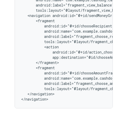
tools:layout="@layout/fragment_view_ba
<navigation
android:id="@+id/sendMoneyGrap
app:destination="@id/chooseAmo
tools:layout="@layout/fragment_cho
</navigation>
