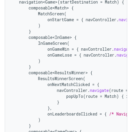
navigation<Game>
(
startDestination
=
Match
)
{
composable<Match>
{
MatchScreen
(
onStartGame
=
{
navController
.
navig
)
}
composable<InGame>
{
InGameScreen
(
onGameWin
=
{
navController
.
navigat
onGameLose
=
{
navController
.
naviga
)
}
composable<ResultsWinner>
{
ResultsWinnerScreen
(
onNextMatchClicked
=
{
navController
.
navigate
(
route
=
popUpTo
(
route
=
Match
)
{
in
}
},
onLeaderboardsClicked
=
{
/* Naviga
)
}
composable<GameOver>
{