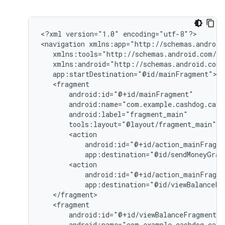
<?xml
version="1.0"
encoding="utf-8"?>

<navigation
tools:layout="@layout/fragment_main"
app:destination="@id/sendMoneyGrap
app:destination="@id/viewBalanceFr