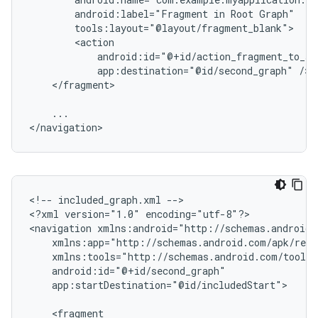
android:label="Fragment
in
Root
app:destination="@id/second_graph"
</fragment>

...

<!--
included_graph.xml
-->

<?xml
version="1.0"
encoding="utf-8"?>

<navigation
app:startDestination="@id/includedStart">
