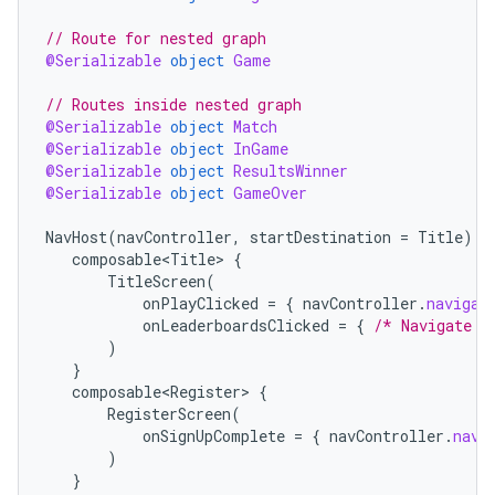
// Route for nested graph
@Serializable
object
Game
// Routes inside nested graph
@Serializable
object
Match
@Serializable
object
InGame
@Serializable
object
ResultsWinner
@Serializable
object
GameOver
NavHost
(
navController
,
startDestination
=
Title
)
{
composable<Title>
{
TitleScreen
(
onPlayClicked
=
{
navController
.
navigat
onLeaderboardsClicked
=
{
/* Navigate t
)
}
composable<Register>
{
RegisterScreen
(
onSignUpComplete
=
{
navController
.
navi
)
}