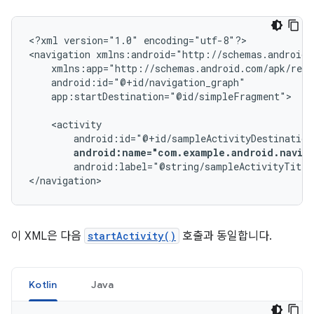
<?xml
version="1.0"
encoding="utf-8"?>

<navigation
app:startDestination="@id/simpleFragment">

android:name="com.example.android.naviga
android:label="@string/sampleActivityTitle
</navigation>
이 XML은 다음
startActivity()
호출과 동일합니다.
Kotlin
Java