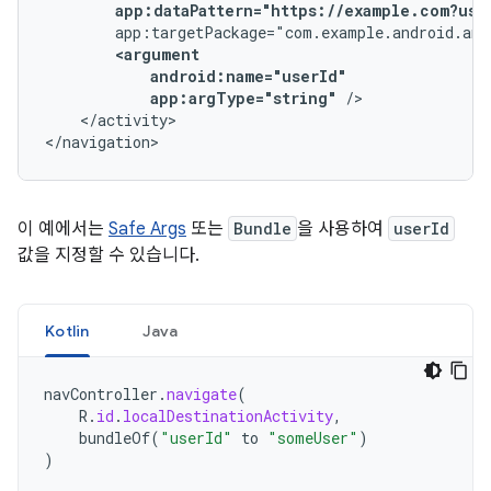
app:dataPattern="https://example.com?use
app:argType="string"
</activity>

</navigation>
이 예에서는
Safe Args
또는
Bundle
을 사용하여
userId
값을 지정할 수 있습니다.
Kotlin
Java
navController
.
navigate
(
R
.
id
.
localDestinationActivity
,
bundleOf
(
"userId"
to
"someUser"
)
)