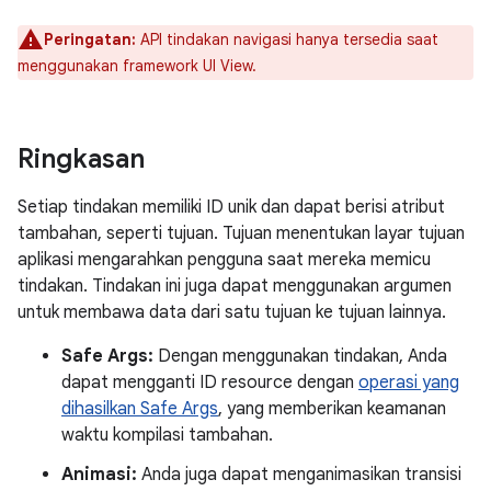
Peringatan:
API tindakan navigasi hanya tersedia saat
menggunakan framework UI View.
Ringkasan
Setiap tindakan memiliki ID unik dan dapat berisi atribut
tambahan, seperti tujuan. Tujuan menentukan layar tujuan
aplikasi mengarahkan pengguna saat mereka memicu
tindakan. Tindakan ini juga dapat menggunakan argumen
untuk membawa data dari satu tujuan ke tujuan lainnya.
Safe Args:
Dengan menggunakan tindakan, Anda
dapat mengganti ID resource dengan
operasi yang
dihasilkan Safe Args
, yang memberikan keamanan
waktu kompilasi tambahan.
Animasi:
Anda juga dapat menganimasikan transisi