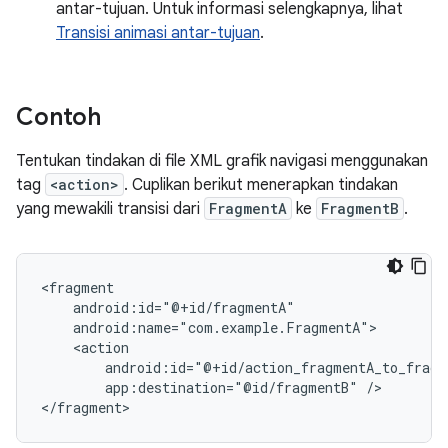
antar-tujuan. Untuk informasi selengkapnya, lihat
Transisi animasi antar-tujuan
.
Contoh
Tentukan tindakan di file XML grafik navigasi menggunakan
tag
<action>
. Cuplikan berikut menerapkan tindakan
yang mewakili transisi dari
FragmentA
ke
FragmentB
.
app:destination="@id/fragmentB"
/>
