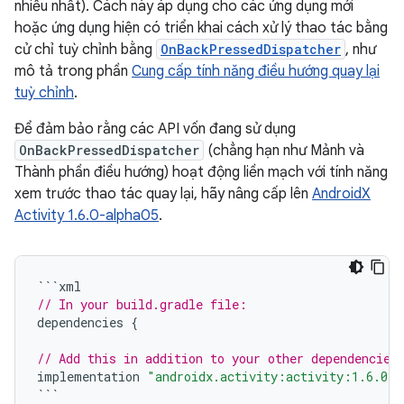
nhiều nhất). Cách này áp dụng cho các ứng dụng mới
hoặc ứng dụng hiện có triển khai cách xử lý thao tác bằng
cử chỉ tuỳ chỉnh bằng
OnBackPressedDispatcher
, như
mô tả trong phần
Cung cấp tính năng điều hướng quay lại
tuỳ chỉnh
.
Để đảm bảo rằng các API vốn đang sử dụng
OnBackPressedDispatcher
(chẳng hạn như Mảnh và
Thành phần điều hướng) hoạt động liền mạch với tính năng
xem trước thao tác quay lại, hãy nâng cấp lên
AndroidX
Activity 1.6.0-alpha05
.
```
xml
// In your build.gradle file:
dependencies
{
// Add this in addition to your other dependencies
implementation
"androidx.activity:activity:1.6.0-a
```