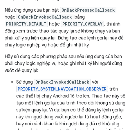
Nếu ứng dụng của bạn bật
OnBackPressedCallback
hoặc
OnBackInvokedCallback
bằng
PRIORITY_DEFAULT
hoặc
PRIORITY_OVERLAY
, thì ảnh
động xem trước thao tác quay lại sẽ không chạy và bạn
phải xử lý sự kiện quay lại. Đừng tạo các lệnh gọi lại này để
chạy logic nghiệp vụ hoặc để ghi nhật ký.
Hãy sử dụng các phương pháp sau nếu ứng dụng của bạn
phải chạy logic nghiệp vụ hoặc ghi nhật ký khi người dùng
vuốt để quay lại:
Sử dụng
OnBackInvokedCallback
với
PRIORITY_SYSTEM_NAVIGATION_OBSERVER
trên
các thiết bị chạy Android 16 trở lên. Thao tác này sẽ
tạo một lệnh gọi lại của trình theo dõi không sử dụng
sự kiện quay lại. Ví dụ: bạn có thể đăng ký lệnh gọi lại
này khi người dùng vuốt ngược lại từ hoạt động gốc,
hay nói cách khác là khi người dùng đã rời khỏi ứng