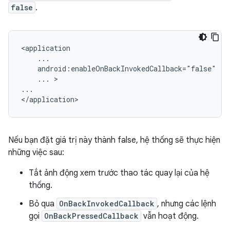
false
.
<application

    ...

    android:enableOnBackInvokedCallback="false"

    ... >

...

Nếu bạn đặt giá trị này thành false, hệ thống sẽ thực hiện
những việc sau:
Tắt ảnh động xem trước thao tác quay lại của hệ
thống.
Bỏ qua
OnBackInvokedCallback
, nhưng các lệnh
gọi
OnBackPressedCallback
vẫn hoạt động.