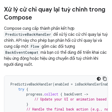
Xử lý cử chỉ quay lại tuỳ chỉnh trong
Compose
Compose cung cấp thành phần kết hợp
PredictiveBackHandler
để xử lý các cử chỉ quay lại tuỳ
chỉnh. API này cho phép bạn phản hồi cử chỉ quay lại và
cung cấp một
Flow
gồm các đối tượng
BackEventCompat
mà bạn có thể dùng để triển khai các
hiệu ứng động hoặc hiệu ứng chuyển đổi tuỳ chỉnh khi
người dùng vuốt.
PredictiveBackHandler
(
enabled
=
isBackHandlerEnabl
try
{
progress
.
collect
{
backEvent
-
// Update your UI or animation based o
}
// Handle the final back action (e.g., nav