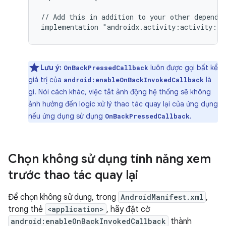
//
Add
this
in
addition
to
your
other
dependen
implementation
Lưu ý:
luôn được gọi bất kể
OnBackPressedCallback
giá trị của
là
android:enableOnBackInvokedCallback
gì. Nói cách khác, việc tắt ảnh động hệ thống sẽ không
ảnh hưởng đến logic xử lý thao tác quay lại của ứng dụng
nếu ứng dụng sử dụng
.
OnBackPressedCallback
Chọn không sử dụng tính năng xem
trước thao tác quay lại
Để chọn không sử dụng, trong
AndroidManifest.xml
,
trong thẻ
<application>
, hãy đặt cờ
android:enableOnBackInvokedCallback
thành