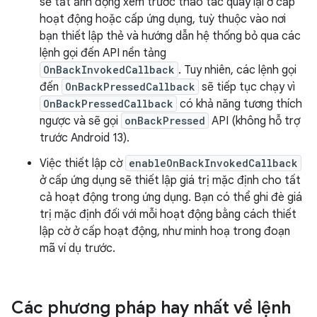
sẽ tắt ảnh động xem trước thao tác quay lại ở cấp
hoạt động hoặc cấp ứng dụng, tuỳ thuộc vào nơi
bạn thiết lập thẻ và hướng dẫn hệ thống bỏ qua các
lệnh gọi đến API nền tảng
OnBackInvokedCallback
. Tuy nhiên, các lệnh gọi
đến
OnBackPressedCallback
sẽ tiếp tục chạy vì
OnBackPressedCallback
có khả năng tương thích
ngược và sẽ gọi
onBackPressed
API (không hỗ trợ
trước Android 13).
Việc thiết lập cờ
enableOnBackInvokedCallback
ở cấp ứng dụng sẽ thiết lập giá trị mặc định cho tất
cả hoạt động trong ứng dụng. Bạn có thể ghi đè giá
trị mặc định đối với mỗi hoạt động bằng cách thiết
lập cờ ở cấp hoạt động, như minh hoạ trong đoạn
mã ví dụ trước.
Các phương pháp hay nhất về lệnh