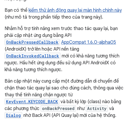
Bạn có thể
kiểm thử ảnh động quay lại màn hình chính này
(như mô tả trong phần tiếp theo của trang này).
Nhằm hỗ trợ tính năng xem trước thao tác quay lại, bạn
phải cập nhật ứng dụng bằng API
OnBackPressedCallback
AppCompat 1.6.0-alpha05
(AndroidX) trở lên hoặc API nền tảng
OnBackInvokedCallback
mới có khả năng tương thích
ngược. Hầu hết ứng dụng đều sử dụng API AndroidX có
khả năng tương thích ngược.
Bản cập nhật này cung cấp một đường dẫn di chuyển để
chặn thao tác quay lại sao cho đúng cách, thông qua việc
thay thế tính năng chặn ngược từ
KeyEvent.KEYCODE_BACK
và bất kỳ lớp (class) nào bằng
các phương thức
onBackPressed
như
Activity
và
Dialog
nhờ Back API (API Quay lại) mới của hệ thống.