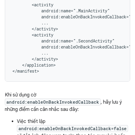
</application>

Khi sử dụng cờ
android:enableOnBackInvokedCallback
, hãy lưu ý
những điểm cần cân nhắc sau đây:
Việc thiết lập
android:enableOnBackInvokedCallback=false