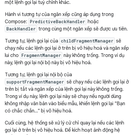
một lệnh gọi lại tuỳ chỉnh khác.
Hành vi tương tự của ngăn xếp cũng áp dụng trong
Compose:
PredictiveBackHandler
hoặc
BackHandler
trong cùng một ngăn xếp sẽ được ưu tiên.
Tương tự, lệnh gọi lại của
childFragmentManager
sẽ
chạy nếu các lệnh gọi lại ở trên bị vô hiệu hoá và ngăn xếp
lui cho
FragmentManager
này không trống. Trong ví dụ
này, lệnh gọi lại nội bộ này bị vô hiệu hoá.
Tương tự, lệnh gọi lại nội bộ của
supportFragmentManager
sẽ chạy nếu các lệnh gọi lại ở
trên bị tắt và ngăn xếp của lệnh gọi lại này không trống.
Trong ví dụ này, lệnh gọi lại này sẽ chạy nếu người dùng
không nhập văn bản vào biểu mẫu, khiến lệnh gọi lại "Bạn
có chắc chắn..." bị vô hiệu hoá.
Cuối cùng, hệ thống sẽ xử lý cử chỉ quay lại nếu các lệnh
gọi lại ở trên bị vô hiệu hoá. Để kích hoạt ảnh động hệ