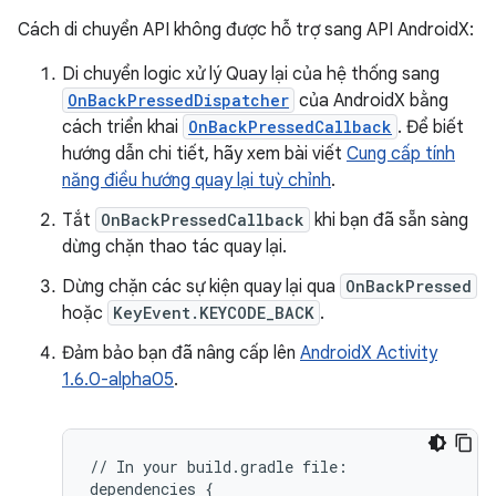
Cách di chuyển API không được hỗ trợ sang API AndroidX:
Di chuyển logic xử lý Quay lại của hệ thống sang
OnBackPressedDispatcher
của AndroidX bằng
cách triển khai
OnBackPressedCallback
. Để biết
hướng dẫn chi tiết, hãy xem bài viết
Cung cấp tính
năng điều hướng quay lại tuỳ chỉnh
.
Tắt
OnBackPressedCallback
khi bạn đã sẵn sàng
dừng chặn thao tác quay lại.
Dừng chặn các sự kiện quay lại qua
OnBackPressed
hoặc
KeyEvent.KEYCODE_BACK
.
Đảm bảo bạn đã nâng cấp lên
AndroidX Activity
1.6.0-alpha05
.
//
In
your
build.gradle
file:

dependencies
{
