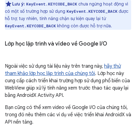
Lưu ý:
chưa ngừng hoạt động vì
KeyEvent.KEYCODE_BACK
có một số trường hợp sử dụng
được
KeyEvent.KEYCODE_BACK
hỗ trợ; tuy nhiên, tính năng chặn sự kiện quay lại từ
không còn được hỗ trợ nữa.
KeyEvent.KEYCODE_BACK
Lớp học lập trình và video về Google I
/
O
Ngoài việc sử dụng tài liệu này trên trang này,
hãy thử
tham khảo lớp học lập trình của chúng tôi
. Lớp học này
cung cấp cách triển khai trường hợp sử dụng phổ biến của
WebView giúp xử lý tính năng xem trước thao tác quay lại
bằng AndroidX Activity API.
Bạn cũng có thể xem video về Google I/O của chúng tôi,
trong đó nêu thêm các ví dụ về việc triển khai AndroidX và
API nền tảng.