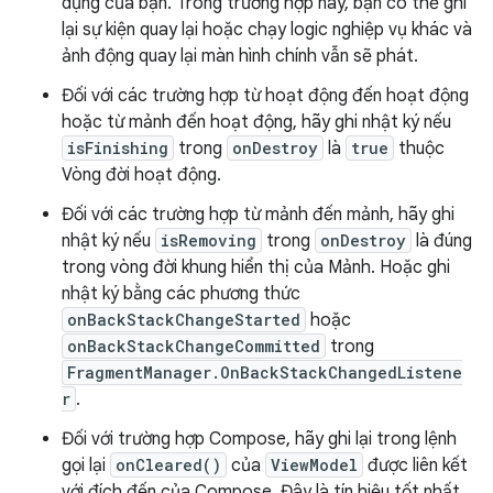
dụng của bạn. Trong trường hợp này, bạn có thể ghi
lại sự kiện quay lại hoặc chạy logic nghiệp vụ khác và
ảnh động quay lại màn hình chính vẫn sẽ phát.
Đối với các trường hợp từ hoạt động đến hoạt động
hoặc từ mảnh đến hoạt động, hãy ghi nhật ký nếu
isFinishing
trong
onDestroy
là
true
thuộc
Vòng đời hoạt động.
Đối với các trường hợp từ mảnh đến mảnh, hãy ghi
nhật ký nếu
isRemoving
trong
onDestroy
là đúng
trong vòng đời khung hiển thị của Mảnh. Hoặc ghi
nhật ký bằng các phương thức
onBackStackChangeStarted
hoặc
onBackStackChangeCommitted
trong
FragmentManager.OnBackStackChangedListene
r
.
Đối với trường hợp Compose, hãy ghi lại trong lệnh
gọi lại
onCleared()
của
ViewModel
được liên kết
với đích đến của Compose. Đây là tín hiệu tốt nhất